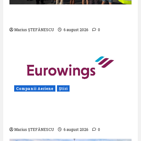
Aeroportul din Bruxelles a organizat cea
de-a 9 -a ediție a Zilei spotterilor
Marius ȘTEFĂNESCU
6 august 2026
0
Companii Aeriene
Știri
Eurowings – peste zece milioane de
pasageri transportati în prima jumătate a
anului
Marius ȘTEFĂNESCU
6 august 2026
0