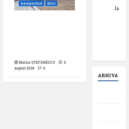
Calin
Aeroporturi
Știri
Tertan
la
Pastila
Compania Națională
pentru
Aeroporturi București
suflet –
a semnat contractul
episodul
pentru proiectarea și
pilot:
execuția parcului
,,Darul”
fotovoltaic
Marius ȘTEFĂNESCU
6
august 2026
0
ARHIVA
august
2026
iulie
2026
iunie