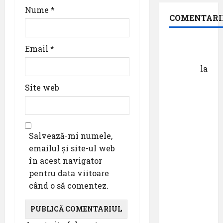
Nume
*
COMENTARI
Dr.
Email
*
George
Danciu
la
Pastila
Site web
pentru
suflet –
episodul
XXVII ,,E
Salvează-mi numele,
mult mai
emailul și site-ul web
bine să
în acest navigator
cauți – și
pentru data viitoare
să
când o să comentez.
urmezi –
senzația,
decât