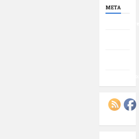
META
Autentificar
Flux
intrări
Flux
comentarii
WordPress.o