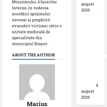
Ministerului Afacerilor
august
Interne, în vederea
2026
acordării sprijinului
Aeroportul
necesar și pregătirii
din
evacuării victimei către o
München
unitate medicală de
primește
specialitate din
acreditarea
municipiul Brașov.
pentru
ABOUT THE AUTHOR
angajamentu
său față
de
călătoriile
fără
bariere
4
august
2026
Marius