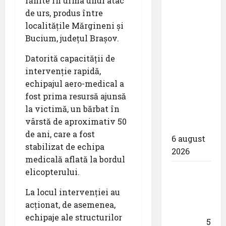
rănite în urma unui atac
Aeroporturi
de urs, produs între
București
localitățile Mărgineni și
a semnat
Bucium, județul Brașov.
contractul
Datorită capacității de
pentru
intervenție rapidă,
proiectarea
echipajul aero-medical a
și
fost prima resursă ajunsă
execuția
la victimă, un bărbat în
parcului
vârstă de aproximativ 50
fotovoltaic
de ani, care a fost
6 august
stabilizat de echipa
2026
medicală aflată la bordul
Un zbor
elicopterului.
special
La locul intervenției au
al Iberia
acționat, de asemenea,
în ziua
echipaje ale structurilor
eclipsei
5