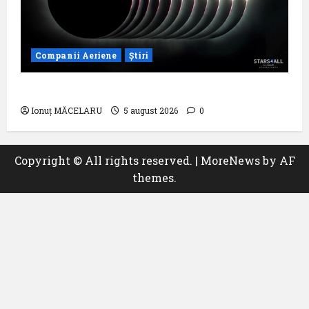
Companii Aeriene
Știri
Un zbor special al Iberia în ziua eclipsei
Ionuț MĂCELARU
5 august 2026
0
Copyright © All rights reserved.
|
MoreNews
by AF
themes.