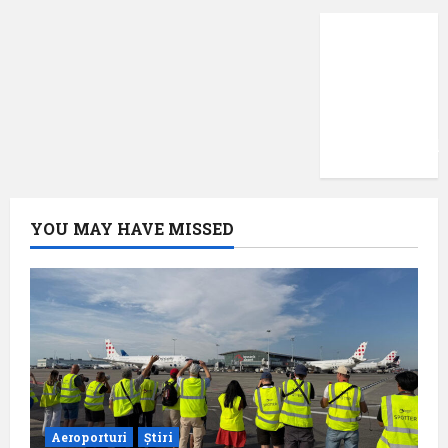
Protecția
datelor
cu
caracter
confidențial
YOU MAY HAVE MISSED
Aeroporturi
Știri