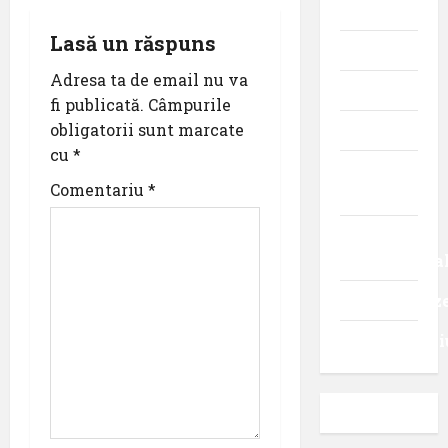
aviației
i
Lasă un răspuns
Promoții
g
Adresa ta de email nu va
Știri
a
fi publicată.
Câmpurile
obligatorii sunt marcate
Turism
t
cu
*
Turism
i
Comentariu
*
intern
o
Turism
internaționa
n
Uncategoriz
Videointervi