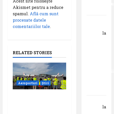
Acest site folosește
senzaționalu
Akismet pentru a reduce
..”
spamul.
Află cum sunt
procesate datele
Dr.
comentariilor tale
.
George
Danciu
la
Primul
român
care a
RELATED STORIES
absolvit
studiile
Universității
Donau
Aeroporturi
Știri
din
Krems
Aeroportul din
Gheorghe
Bruxelles a organizat
DOROȘ
la
cea de-a 9 -a ediție a
Primul