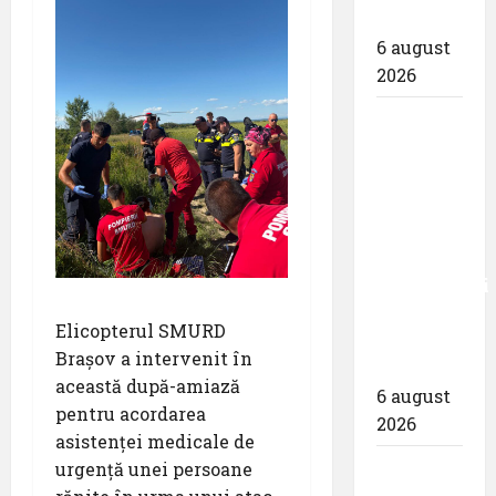
spotterilor
6 august
2026
Eurowings
– peste
zece
milioane
de
pasageri
transportati
în prima
Elicopterul SMURD
jumătate
Brașov a intervenit în
a anului
această după-amiază
6 august
pentru acordarea
2026
asistenței medicale de
Compania
urgență unei persoane
Națională