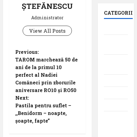
ȘTEFĂNESCU
CATEGORII
Administrator
Aeroporturi
View All Posts
Aviația
militară
P
Previous:
TAROM marchează 50 de
Companii
o
ani de la primul 10
Aeriene
perfect al Nadiei
s
Evenimente
Comăneci prin zborurile
t
aniversare RO10 și RO50
Featured
Next:
n
Interviuri
Pastila pentru suflet –
,,Benidorm – noapte,
a
Momente
șoapte, fapte”
din
v
istoria