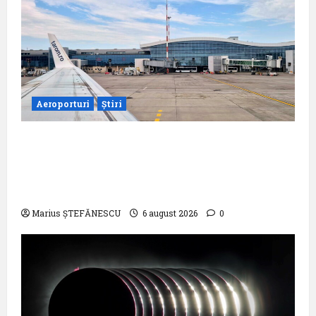
Aeroporturi
Știri
Compania Națională Aeroporturi
București a semnat contractul pentru
proiectarea și execuția parcului
fotovoltaic
Marius ȘTEFĂNESCU
6 august 2026
0