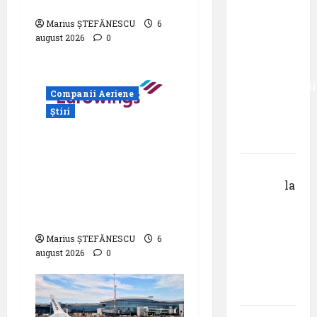
Zilei spotterilor
român
Marius ȘTEFĂNESCU
6
care a
august 2026
0
absolvit
studiile
Universității
Companii Aeriene
Donau
Știri
din
Krems
Eurowings – peste
zece milioane de
Gheorghe
pasageri transportati
DOROȘ
la
în prima jumătate a
Pastila
anului
pentru
suflet –
Marius ȘTEFĂNESCU
6
august 2026
0
episodul
V ,,Darul
cuvântului”