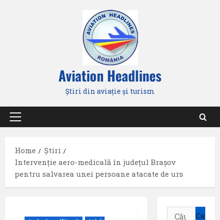
Skip
to
content
Aviation Headlines
Știri din aviație și turism
Primary
Menu
Home
Știri
Intervenție aero-medicală în județul Brașov
pentru salvarea unei persoane atacate de urs
Caută