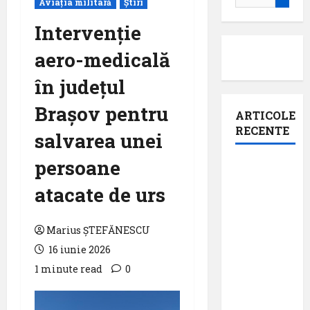
Aviația militară
Știri
după:
Intervenție
aero-medicală
în județul
Brașov pentru
ARTICOLE
RECENTE
salvarea unei
persoane
Aeroportul
din
atacate de urs
Bruxelles
a
Marius ȘTEFĂNESCU
organizat
16 iunie 2026
cea de-a
1 minute read
0
9 -a
ediție a
Zilei