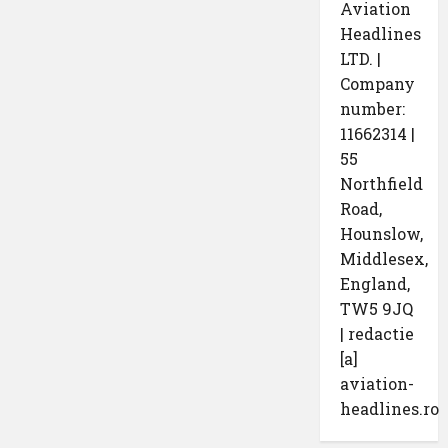
Aviation
Headlines
LTD. |
Company
number:
11662314 |
55
Northfield
Road,
Hounslow,
Middlesex,
England,
TW5 9JQ
| redactie
[a]
aviation-
headlines.ro