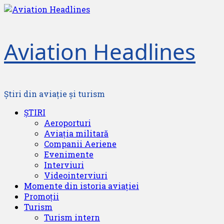
Skip
to
content
Aviation Headlines
Știri din aviație și turism
Primary
ȘTIRI
Menu
Aeroporturi
Aviația militară
Companii Aeriene
Evenimente
Interviuri
Videointerviuri
Momente din istoria aviației
Promoții
Turism
Turism intern