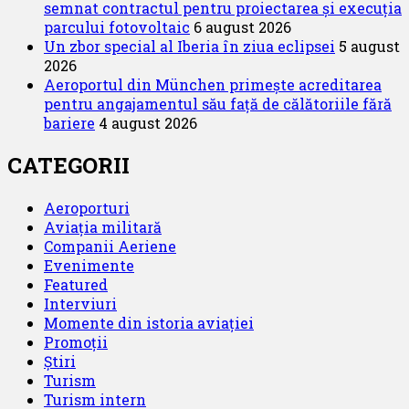
semnat contractul pentru proiectarea și execuția
parcului fotovoltaic
6 august 2026
Un zbor special al Iberia în ziua eclipsei
5 august
2026
Aeroportul din München primește acreditarea
pentru angajamentul său față de călătoriile fără
bariere
4 august 2026
CATEGORII
Aeroporturi
Aviația militară
Companii Aeriene
Evenimente
Featured
Interviuri
Momente din istoria aviației
Promoții
Știri
Turism
Turism intern