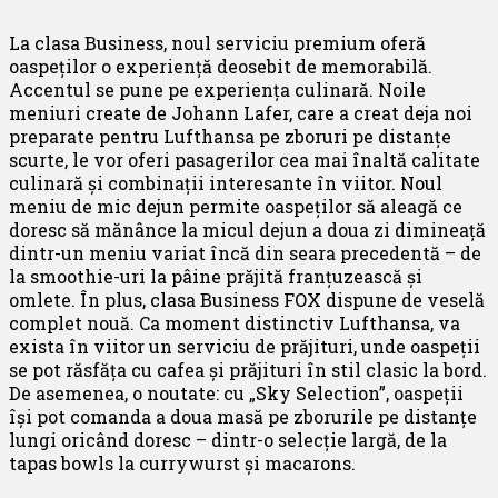
La clasa Business, noul serviciu premium oferă
oaspeților o experiență deosebit de memorabilă.
Accentul se pune pe experiența culinară. Noile
meniuri create de Johann Lafer, care a creat deja noi
preparate pentru Lufthansa pe zboruri pe distanțe
scurte, le vor oferi pasagerilor cea mai înaltă calitate
culinară și combinații interesante în viitor. Noul
meniu de mic dejun permite oaspeților să aleagă ce
doresc să mănânce la micul dejun a doua zi dimineață
dintr-un meniu variat încă din seara precedentă – de
la smoothie-uri la pâine prăjită franțuzească și
omlete. În plus, clasa Business FOX dispune de veselă
complet nouă. Ca moment distinctiv Lufthansa, va
exista în viitor un serviciu de prăjituri, unde oaspeții
se pot răsfăța cu cafea și prăjituri în stil clasic la bord.
De asemenea, o noutate: cu „Sky Selection”, oaspeții
își pot comanda a doua masă pe zborurile pe distanțe
lungi oricând doresc – dintr-o selecție largă, de la
tapas bowls la currywurst și macarons.