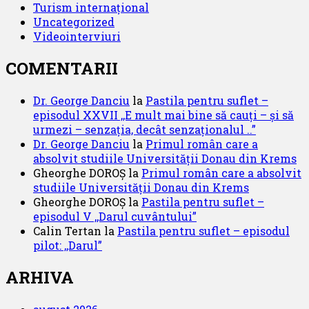
Turism internațional
Uncategorized
Videointerviuri
COMENTARII
Dr. George Danciu
la
Pastila pentru suflet –
episodul XXVII ,,E mult mai bine să cauți – și să
urmezi – senzația, decât senzaționalul ..”
Dr. George Danciu
la
Primul român care a
absolvit studiile Universității Donau din Krems
Gheorghe DOROȘ
la
Primul român care a absolvit
studiile Universității Donau din Krems
Gheorghe DOROȘ
la
Pastila pentru suflet –
episodul V ,,Darul cuvântului”
Calin Tertan
la
Pastila pentru suflet – episodul
pilot: ,,Darul”
ARHIVA