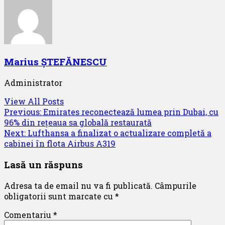
Marius ȘTEFĂNESCU
Administrator
View All Posts
Post
Previous:
Emirates reconectează lumea prin Dubai, cu
96% din rețeaua sa globală restaurată
navigation
Next:
Lufthansa a finalizat o actualizare completă a
cabinei în flota Airbus A319
Lasă un răspuns
Adresa ta de email nu va fi publicată.
Câmpurile
obligatorii sunt marcate cu
*
Comentariu
*