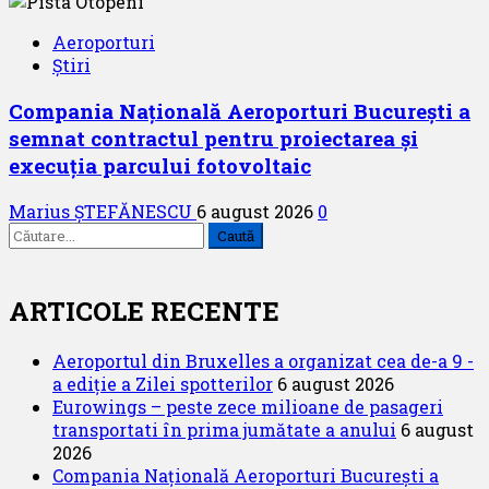
Aeroporturi
Știri
Compania Națională Aeroporturi București a
semnat contractul pentru proiectarea și
execuția parcului fotovoltaic
Marius ȘTEFĂNESCU
6 august 2026
0
Caută
după:
ARTICOLE RECENTE
Aeroportul din Bruxelles a organizat cea de-a 9 -
a ediție a Zilei spotterilor
6 august 2026
Eurowings – peste zece milioane de pasageri
transportati în prima jumătate a anului
6 august
2026
Compania Națională Aeroporturi București a