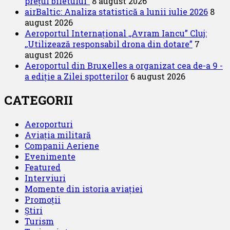
prețul biletului”
8 august 2026
airBaltic: Analiza statistică a lunii iulie 2026
8
august 2026
Aeroportul Internațional ,,Avram Iancu” Cluj:
,,Utilizează responsabil drona din dotare”
7
august 2026
Aeroportul din Bruxelles a organizat cea de-a 9 -
a ediție a Zilei spotterilor
6 august 2026
CATEGORII
Aeroporturi
Aviația militară
Companii Aeriene
Evenimente
Featured
Interviuri
Momente din istoria aviației
Promoții
Știri
Turism