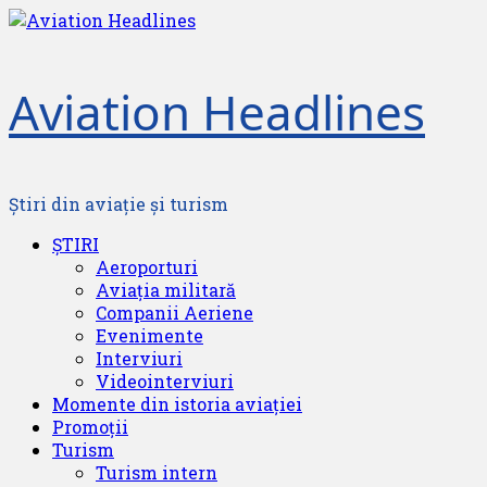
Skip
to
content
Aviation Headlines
Știri din aviație și turism
Primary
ȘTIRI
Menu
Aeroporturi
Aviația militară
Companii Aeriene
Evenimente
Interviuri
Videointerviuri
Momente din istoria aviației
Promoții
Turism
Turism intern