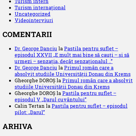
Turism intern
Turism internațional
Uncategorized
Videointerviuri
COMENTARII
Dr. George Danciu
la
Pastila pentru suflet –
episodul XXVII ,,E mult mai bine să cauți – și să
urmezi – senzația, decât senzaționalul ..”
Dr. George Danciu
la
Primul român care a
absolvit studiile Universității Donau din Krems
Gheorghe DOROȘ
la
Primul român care a absolvit
studiile Universității Donau din Krems
Gheorghe DOROȘ
la
Pastila pentru suflet –
episodul V ,,Darul cuvântului”
Calin Tertan
la
Pastila pentru suflet – episodul
pilot: ,,Darul”
ARHIVA