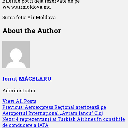
Biletele pot fi deja rezervate de pe
www.airmoldova.md
Sursa foto: Air Moldova
About the Author
Ionuț MĂCELARU
Administrator
View All Posts
Post
Previous:
Aeroexpress Regional aterizează pe
Aeroportul Internațional ,,Avram Iancu” Cluj
navigation
Next:
4 reprezentanți ai Turkish Airlines în consiliile
de conducere a IATA