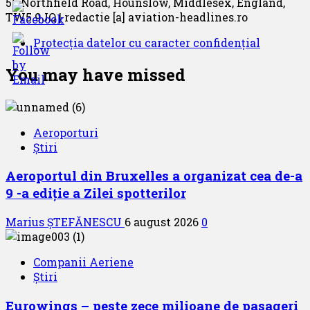
55 Northfield Road, Hounslow, Middlesex, England,
TW5 9JQ | redactie [a] aviation-headlines.ro
Protecția datelor cu caracter confidențial
You may have missed
Aeroporturi
Știri
Aeroportul din Bruxelles a organizat cea de-a
9 -a ediție a Zilei spotterilor
Marius ȘTEFĂNESCU
6 august 2026
0
Companii Aeriene
Știri
Eurowings – peste zece milioane de pasageri