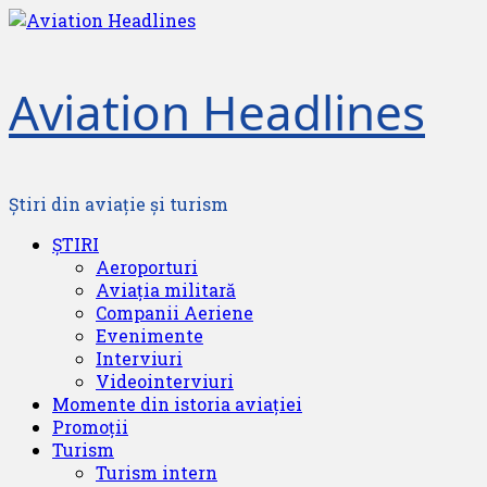
Skip
to
content
Aviation Headlines
Știri din aviație și turism
Primary
ȘTIRI
Menu
Aeroporturi
Aviația militară
Companii Aeriene
Evenimente
Interviuri
Videointerviuri
Momente din istoria aviației
Promoții
Turism
Turism intern