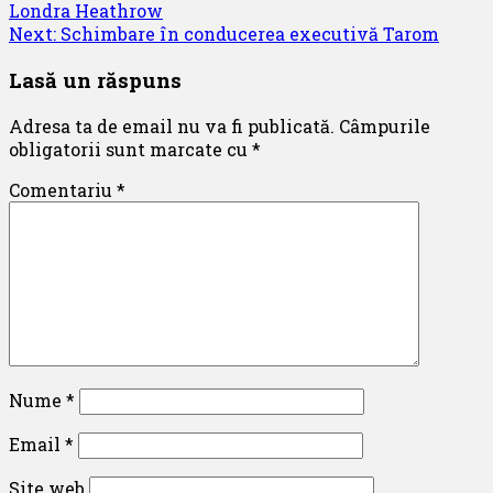
Londra Heathrow
navigation
Next:
Schimbare în conducerea executivă Tarom
Lasă un răspuns
Adresa ta de email nu va fi publicată.
Câmpurile
obligatorii sunt marcate cu
*
Comentariu
*
Nume
*
Email
*
Site web