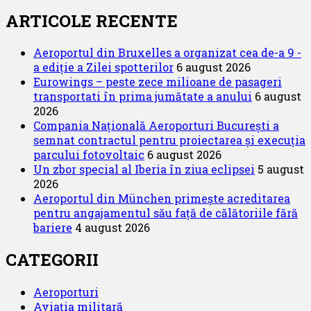
ARTICOLE RECENTE
Aeroportul din Bruxelles a organizat cea de-a 9 -
a ediție a Zilei spotterilor
6 august 2026
Eurowings – peste zece milioane de pasageri
transportati în prima jumătate a anului
6 august
2026
Compania Națională Aeroporturi București a
semnat contractul pentru proiectarea și execuția
parcului fotovoltaic
6 august 2026
Un zbor special al Iberia în ziua eclipsei
5 august
2026
Aeroportul din München primește acreditarea
pentru angajamentul său față de călătoriile fără
bariere
4 august 2026
CATEGORII
Aeroporturi
Aviația militară