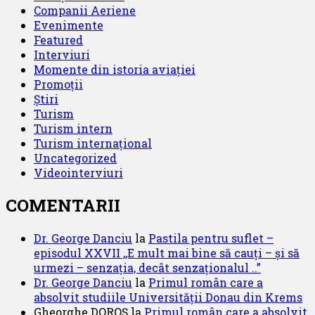
Companii Aeriene
Evenimente
Featured
Interviuri
Momente din istoria aviației
Promoții
Știri
Turism
Turism intern
Turism internațional
Uncategorized
Videointerviuri
COMENTARII
Dr. George Danciu
la
Pastila pentru suflet –
episodul XXVII ,,E mult mai bine să cauți – și să
urmezi – senzația, decât senzaționalul ..”
Dr. George Danciu
la
Primul român care a
absolvit studiile Universității Donau din Krems
Gheorghe DOROȘ
la
Primul român care a absolvit