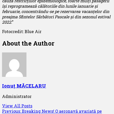
cauza restricțiilor epidemiologice, foarte mulți pasagerii
își reprogramează călătoriile din lunile ianuarie și
februarie, concentrându-se pe rezervarea vacanțelor din
preajma Sfintelor Sărbători Pascale și din sezonul estival
2022
.”
Fotocredit: Blue Air
About the Author
Ionuț MĂCELARU
Administrator
View All Posts
Post
Previous:
Breaking News! O aeronavă avariată pe