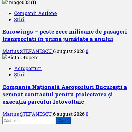
Companii Aeriene
Știri
Eurowings – peste zece milioane de pasageri
transportati în prima jumătate a anului
Marius ȘTEFĂNESCU
6 august 2026
0
Aeroporturi
Știri
Compania Națională Aeroporturi București a
semnat contractul pentru proiectarea și
execuția parcului fotovoltaic
Marius ȘTEFĂNESCU
6 august 2026
0
Caută
după: