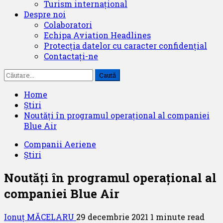
Turism internațional
Despre noi
Colaboratori
Echipa Aviation Headlines
Protecția datelor cu caracter confidențial
Contactați-ne
Caută
după:
Home
Știri
Noutăți în programul operațional al companiei
Blue Air
Companii Aeriene
Știri
Noutăți în programul operațional al
companiei Blue Air
Ionuț MĂCELARU
29 decembrie 2021
1 minute read