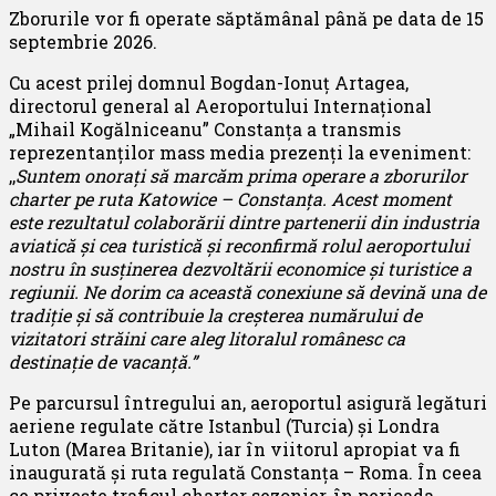
Zborurile vor fi operate săptămânal până pe data de 15
septembrie 2026.
Cu acest prilej domnul
Bogdan-Ionuț Artagea,
directorul general al Aeroportului Internațional
„Mihail Kogălniceanu” Constanța a transmis
reprezentanților mass media prezenți la eveniment:
,,
Suntem onorați să marcăm prima operare a zborurilor
charter pe ruta Katowice – Constanța. Acest moment
este rezultatul colaborării dintre partenerii din industria
aviatică și cea turistică și reconfirmă rolul aeroportului
nostru în susținerea dezvoltării economice și turistice a
regiunii. Ne dorim ca această conexiune să devină una de
tradiție și să contribuie la creșterea numărului de
vizitatori străini care aleg litoralul românesc ca
destinație de vacanță.”
Pe parcursul întregului an, aeroportul asigură legături
aeriene regulate către Istanbul (Turcia) și Londra
Luton (Marea Britanie), iar în viitorul apropiat va fi
inaugurată și ruta regulată Constanța – Roma. În ceea
ce privește traficul charter sezonier, în perioada