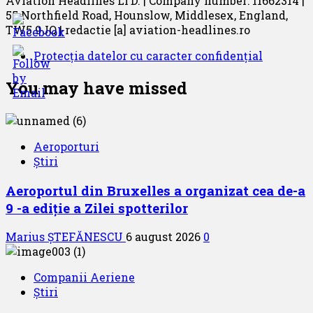
Aviation Headlines LTD. | Company number: 11662314 |
55 Northfield Road, Hounslow, Middlesex, England,
TW5 9JQ | redactie [a] aviation-headlines.ro
Protecția datelor cu caracter confidențial
You may have missed
Aeroporturi
Știri
Aeroportul din Bruxelles a organizat cea de-a
9 -a ediție a Zilei spotterilor
Marius ȘTEFĂNESCU
6 august 2026
0
Companii Aeriene
Știri