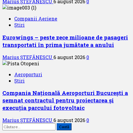
Marius ȘTEFĂNESCU
6 august 2026
0
Companii Aeriene
Știri
Eurowings – peste zece milioane de pasageri
transportati în prima jumătate a anului
Marius ȘTEFĂNESCU
6 august 2026
0
Aeroporturi
Știri
Compania Națională Aeroporturi București a
semnat contractul pentru proiectarea și
execuția parcului fotovoltaic
Marius ȘTEFĂNESCU
6 august 2026
0
Caută
după: