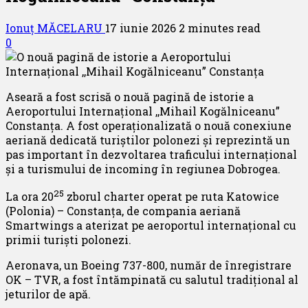
Ionuț MĂCELARU
17 iunie 2026
2 minutes read
0
Aseară a fost scrisă o nouă pagină de istorie a
Aeroportului Internațional ,,Mihail Kogălniceanu”
Constanța. A fost operaționalizată o nouă conexiune
aeriană dedicată turiștilor polonezi și reprezintă un
pas important în dezvoltarea traficului internațional
și a turismului de incoming în regiunea Dobrogea.
25
La ora 20
zborul charter operat pe ruta Katowice
(Polonia) – Constanța, de compania aeriană
Smartwings a aterizat pe aeroportul internațional cu
primii turiști polonezi.
Aeronava, un Boeing 737-800, număr de înregistrare
OK – TVR, a fost întămpinată cu salutul tradițional al
jeturilor de apă.