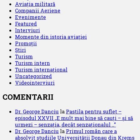
Aviația militară
Companii Aeriene
Evenimente
Featured
Interviuri
Momente din istoria aviației
Promoții
Știri
Turism
Turism intern
Turism internațional
Uncategorized
Videointerviuri
COMENTARII
Dr. George Danciu
la
Pastila pentru suflet –
episodul XXVII ,,E mult mai bine să cauți – și să
urmezi – senzația, decât senzaționalul ..”
Dr. George Danciu
la
Primul român care a
absolvit studiile Universității Donau din Krems