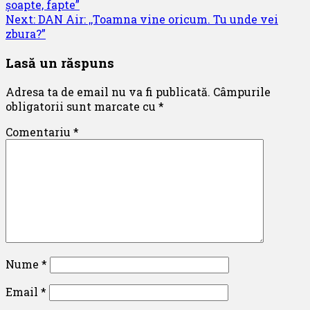
șoapte, fapte”
navigation
Next:
DAN Air: ,,Toamna vine oricum. Tu unde vei
zbura?”
Lasă un răspuns
Adresa ta de email nu va fi publicată.
Câmpurile
obligatorii sunt marcate cu
*
Comentariu
*
Nume
*
Email
*