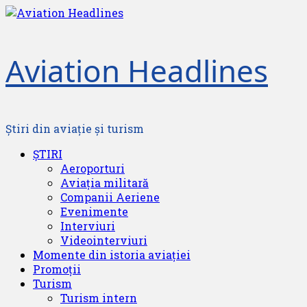
Skip
to
content
Aviation Headlines
Știri din aviație și turism
Primary
ȘTIRI
Menu
Aeroporturi
Aviația militară
Companii Aeriene
Evenimente
Interviuri
Videointerviuri
Momente din istoria aviației
Promoții
Turism
Turism intern