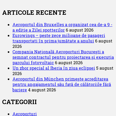
ARTICOLE RECENTE
Aeroportul din Bruxelles a organizat cea de-a 9 -
a ediție a Zilei spotterilor
6 august 2026
Eurowings – peste zece milioane de pasageri
transportati în prima jumătate a anului
6 august
2026
Compania Națională Aeroporturi București a
semnat contractul pentru proiectarea și execuția
parcului fotovoltaic
6 august 2026
Un zbor special al Iberia în ziua eclipsei
5 august
2026
Aeroportul din München primește acreditarea
pentru angajamentul său față de călătoriile fără
bariere
4 august 2026
CATEGORII
Aeroporturi