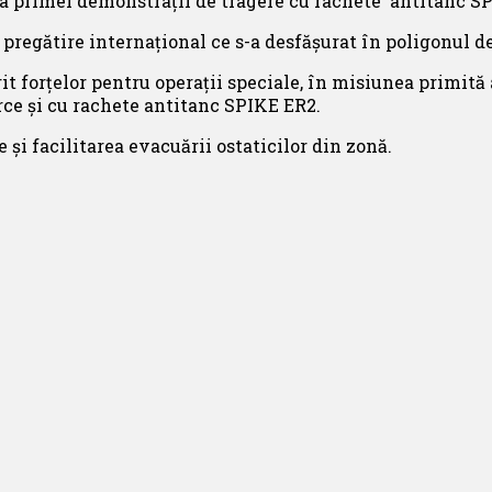
ea primei demonstrații de tragere cu rachete antitanc S
regătire internațional ce s-a desfășurat în poligonul de 
it forțelor pentru operații speciale, în misiunea primită a
ce și cu rachete antitanc SPIKE ER2.
 și facilitarea evacuării ostaticilor din zonă.