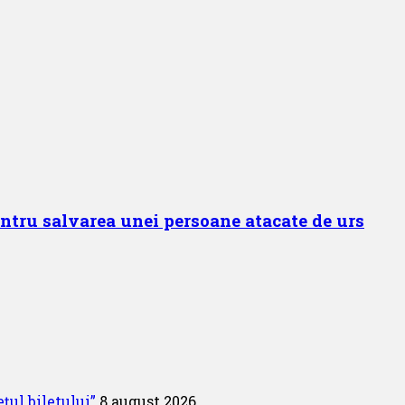
entru salvarea unei persoane atacate de urs
țul biletului”
8 august 2026