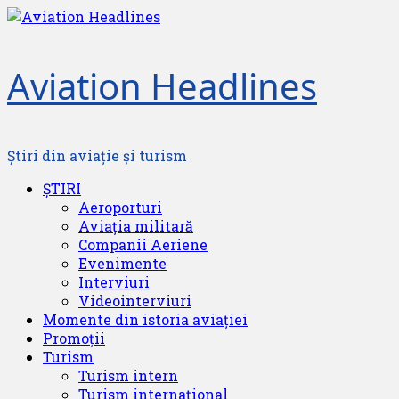
Skip
to
content
Aviation Headlines
Știri din aviație și turism
Primary
ȘTIRI
Menu
Aeroporturi
Aviația militară
Companii Aeriene
Evenimente
Interviuri
Videointerviuri
Momente din istoria aviației
Promoții
Turism
Turism intern
Turism internațional