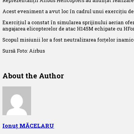
Reprezentanții Airbus Helicopters au anunțat realizar
Acest eveniment a avut loc în cadrul unui exercițiu de p
Exercițiul a constat în simularea sprijinului aerian ofer
angajarea elicopterelor de atac H145M echipate cu HFor
Scopul misiunii lor a fost neutralizarea forțelor inamice
Sursă Foto: Airbus
About the Author
Ionuț MĂCELARU