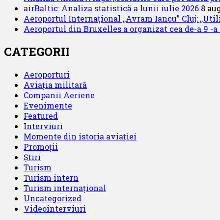
airBaltic: Analiza statistică a lunii iulie 2026
8 au
Aeroportul Internațional ,,Avram Iancu” Cluj: ,,Uti
Aeroportul din Bruxelles a organizat cea de-a 9 -a e
CATEGORII
Aeroporturi
Aviația militară
Companii Aeriene
Evenimente
Featured
Interviuri
Momente din istoria aviației
Promoții
Știri
Turism
Turism intern
Turism internațional
Uncategorized
Videointerviuri