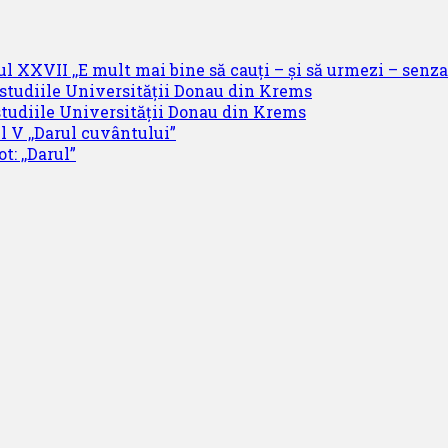
ul XXVII ,,E mult mai bine să cauți – și să urmezi – senzaț
 studiile Universității Donau din Krems
studiile Universității Donau din Krems
l V ,,Darul cuvântului”
t: ,,Darul”