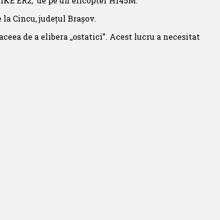
PIKE ER2, de pe un elicopter H145M.
la Cincu, județul Brașov.
ceea de a elibera ,,ostatici”. Acest lucru a necesitat