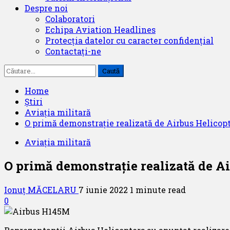
Despre noi
Colaboratori
Echipa Aviation Headlines
Protecția datelor cu caracter confidențial
Contactați-ne
Caută
după:
Home
Știri
Aviația militară
O primă demonstrație realizată de Airbus Helicopt
Aviația militară
O primă demonstrație realizată de Ai
Ionuț MĂCELARU
7 iunie 2022
1 minute read
0