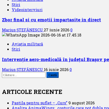
Știri
Videointerviuri
Zbor final si cu emotii impartasite in direct
Marius ȘTEFĂNESCU
27 iunie 2026
0
Aviația militară
Știri
Intervenție aero-medicală în județul Brașov p
Marius ȘTEFĂNESCU
16 iunie 2026
0
Caută
după:
ARTICOLE RECENTE
Pastila pentru suflet – ,,Curs”
9 august 2026
Analiza AnimaWings: ,,costurile care pot dubla pre