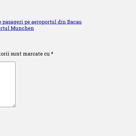
e pasageri pe aeroportul din Bacau
portul Munchen
torii sunt marcate cu
*