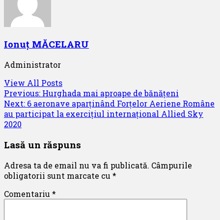
Ionuț MĂCELARU
Administrator
View All Posts
Post
Previous:
Hurghada mai aproape de bănățeni
Next:
6 aeronave aparținând Forțelor Aeriene Române
navigation
au participat la exercițiul internațional Allied Sky
2020
Lasă un răspuns
Adresa ta de email nu va fi publicată.
Câmpurile
obligatorii sunt marcate cu
*
Comentariu
*