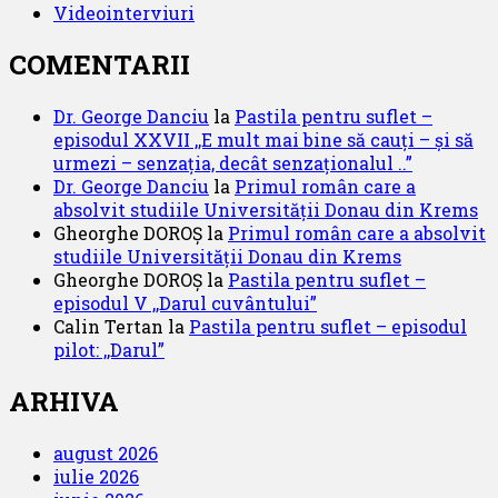
Videointerviuri
COMENTARII
Dr. George Danciu
la
Pastila pentru suflet –
episodul XXVII ,,E mult mai bine să cauți – și să
urmezi – senzația, decât senzaționalul ..”
Dr. George Danciu
la
Primul român care a
absolvit studiile Universității Donau din Krems
Gheorghe DOROȘ
la
Primul român care a absolvit
studiile Universității Donau din Krems
Gheorghe DOROȘ
la
Pastila pentru suflet –
episodul V ,,Darul cuvântului”
Calin Tertan
la
Pastila pentru suflet – episodul
pilot: ,,Darul”
ARHIVA
august 2026
iulie 2026