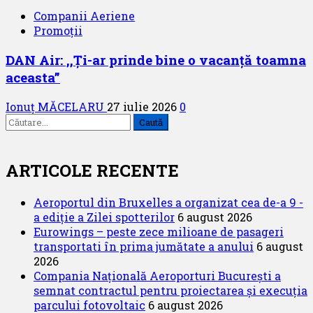
Companii Aeriene
Promoții
DAN Air: ,,Ți-ar prinde bine o vacanță toamna
aceasta”
Ionuț MĂCELARU
27 iulie 2026
0
Caută
după:
ARTICOLE RECENTE
Aeroportul din Bruxelles a organizat cea de-a 9 -
a ediție a Zilei spotterilor
6 august 2026
Eurowings – peste zece milioane de pasageri
transportati în prima jumătate a anului
6 august
2026
Compania Națională Aeroporturi București a
semnat contractul pentru proiectarea și execuția
parcului fotovoltaic
6 august 2026