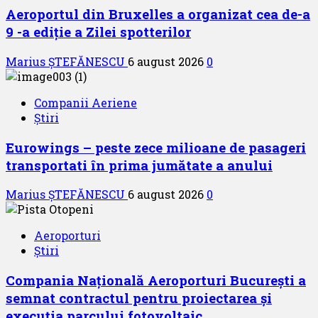
Aeroportul din Bruxelles a organizat cea de-a
9 -a ediție a Zilei spotterilor
Marius ȘTEFĂNESCU
6 august 2026
0
Companii Aeriene
Știri
Eurowings – peste zece milioane de pasageri
transportati în prima jumătate a anului
Marius ȘTEFĂNESCU
6 august 2026
0
Aeroporturi
Știri
Compania Națională Aeroporturi București a
semnat contractul pentru proiectarea și
execuția parcului fotovoltaic