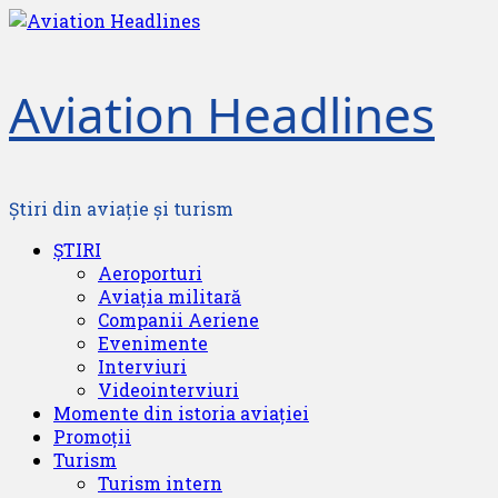
Skip
to
content
Aviation Headlines
Știri din aviație și turism
Primary
ȘTIRI
Menu
Aeroporturi
Aviația militară
Companii Aeriene
Evenimente
Interviuri
Videointerviuri
Momente din istoria aviației
Promoții
Turism
Turism intern