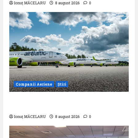
Ionuț MĂCELARU
8 august 2026
0
Companii Aeriene
Știri
airBaltic: Analiza statistică a lunii iulie
2026
Ionuț MĂCELARU
8 august 2026
0