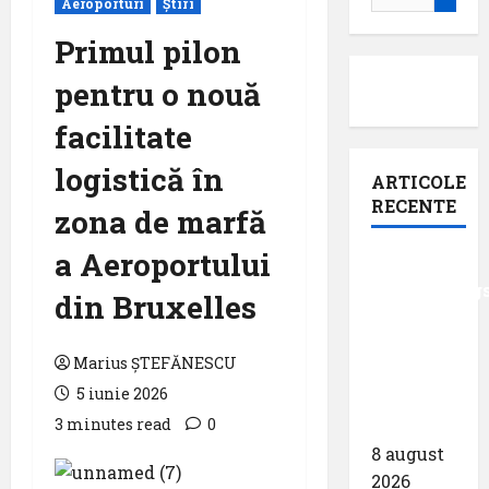
Aeroporturi
Știri
după:
Primul pilon
pentru o nouă
facilitate
logistică în
ARTICOLE
RECENTE
zona de marfă
a Aeroportului
Analiza
AnimaWings
din Bruxelles
,,costurile
care pot
Marius ȘTEFĂNESCU
dubla
5 iunie 2026
prețul
3 minutes read
0
biletului”
8 august
2026