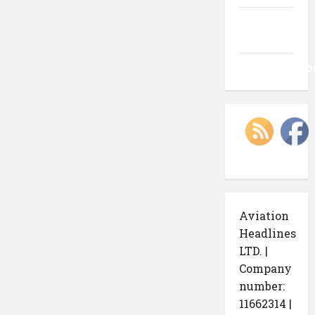
Flux
comentarii
WordPress.o
Aviation
Headlines
LTD. |
Company
number:
11662314 |