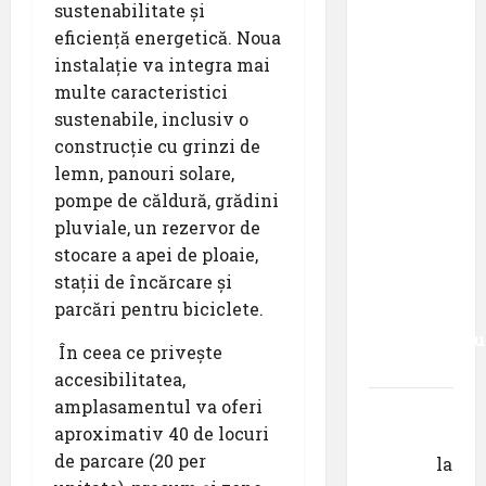
sustenabilitate și
Pastila
eficiență energetică. Noua
pentru
instalație va integra mai
suflet –
multe caracteristici
episodul
sustenabile, inclusiv o
XXVII ,,E
construcție cu grinzi de
mult mai
lemn, panouri solare,
bine să
pompe de căldură, grădini
cauți – și
pluviale, un rezervor de
să
stocare a apei de ploaie,
urmezi –
stații de încărcare și
senzația,
parcări pentru biciclete.
decât
senzaționalu
În ceea ce privește
..”
accesibilitatea,
amplasamentul va oferi
Dr.
aproximativ 40 de locuri
George
de parcare (20 per
Danciu
la