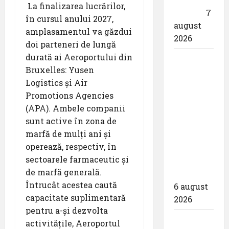
La finalizarea lucrărilor,
dotare”
7
în cursul anului 2027,
august
amplasamentul va găzdui
2026
doi parteneri de lungă
durată ai Aeroportului din
Aeroportul
Bruxelles: Yusen
din
Logistics și Air
Bruxelles
Promotions Agencies
a
(APA). Ambele companii
organizat
sunt active în zona de
cea de-a
marfă de mulți ani și
9 -a
operează, respectiv, în
ediție a
sectoarele farmaceutic și
Zilei
de marfă generală.
spotterilor
Întrucât acestea caută
6 august
capacitate suplimentară
2026
pentru a-și dezvolta
Eurowings
activitățile, Aeroportul