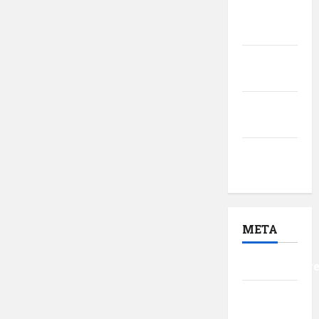
februarie
2017
ianuarie
2017
decembrie
2016
noiembrie
2016
META
Autentificar
Flux
intrări