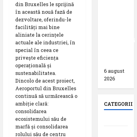
– peste
din Bruxelles le sprijină
zece
în această nouă fază de
milioane
dezvoltare, oferindu-le
de
facilități mai bine
pasageri
aliniate la cerințele
transportati
actuale ale industriei, în
în prima
special în ceea ce
jumătate
privește eficiența
a anului
operațională și
6 august
sustenabilitatea.
2026
Dincolo de acest proiect,
Aeroportul din Bruxelles
continuă să urmărească o
ambiție clară:
CATEGORII
consolidarea
ecosistemului său de
Aeroporturi
marfă și consolidarea
Aviația
rolului său de centru