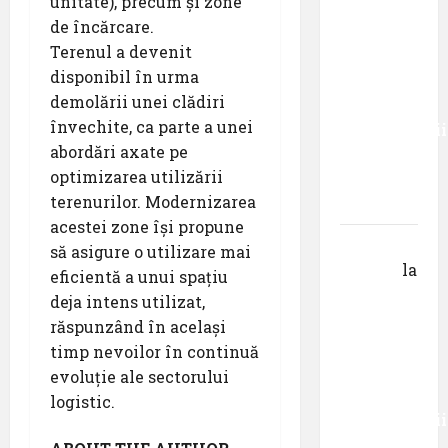
unitate), precum și zone
Primul
de încărcare.
român
Terenul a devenit
care a
disponibil în urma
absolvit
demolării unei clădiri
studiile
învechite, ca parte a unei
Universității
abordări axate pe
Donau
optimizarea utilizării
din
terenurilor. Modernizarea
Krems
acestei zone își propune
Gheorghe
să asigure o utilizare mai
DOROȘ
la
eficientă a unui spațiu
Primul
deja intens utilizat,
român
răspunzând în același
care a
timp nevoilor în continuă
absolvit
evoluție ale sectorului
studiile
logistic.
Universității
Donau