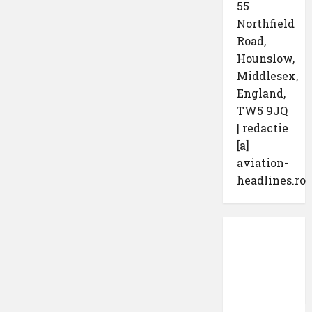
55
Northfield
Road,
Hounslow,
Middlesex,
England,
TW5 9JQ
| redactie
[a]
aviation-
headlines.ro
Protecția
datelor
cu
caracter
confidențial