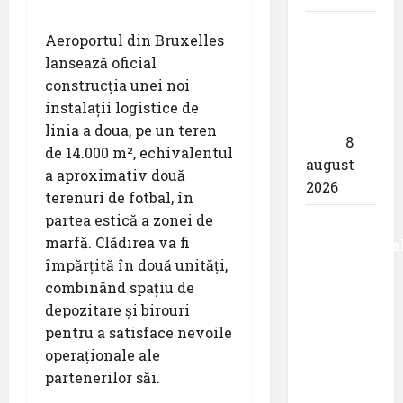
airBaltic:
Aeroportul din Bruxelles
Analiza
lansează oficial
statistică
construcția unei noi
a lunii
instalații logistice de
iulie
linia a doua, pe un teren
2026
8
de 14.000 m², echivalentul
august
a aproximativ două
2026
terenuri de fotbal, în
partea estică a zonei de
Aeroportul
marfă. Clădirea va fi
Internaționa
împărțită în două unități,
,,Avram
combinând spațiu de
Iancu”
depozitare și birouri
Cluj:
pentru a satisface nevoile
,,Utilizează
operaționale ale
responsabil
partenerilor săi.
drona
din