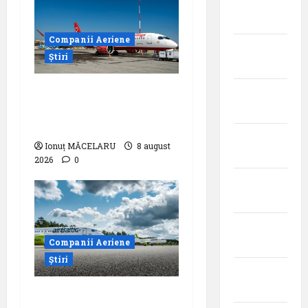
ianuarie
2025
Companii Aeriene
decembrie
Știri
2024
Analiza AnimaWings:
noiembrie
,,costurile care pot
2024
dubla prețul biletului”
octombrie
Ionuț MĂCELARU
8 august
2024
2026
0
septembrie
2024
august
Companii Aeriene
2024
Știri
iulie
2024
airBaltic: Analiza