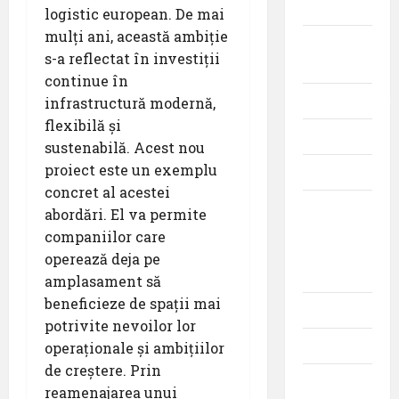
militară
logistic european. De mai
mulți ani, această ambiție
Companii
s-a reflectat în investiții
Aeriene
continue în
Evenimente
infrastructură modernă,
flexibilă și
Featured
sustenabilă.
Acest nou
proiect este un exemplu
Interviuri
concret al acestei
Momente
abordări. El va permite
din
companiilor care
istoria
operează deja pe
aviației
amplasament să
beneficieze de spații mai
Promoții
potrivite nevoilor lor
Știri
operaționale și ambițiilor
de creștere.
Prin
Turism
reamenajarea unui