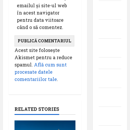
emailul și site-ul web
august
în acest navigator
2025
pentru data viitoare
iulie
când o să comentez.
2025
iunie
Acest site folosește
2025
Akismet pentru a reduce
mai 2025
spamul.
Află cum sunt
procesate datele
aprilie
comentariilor tale
.
2025
martie
2025
RELATED STORIES
februarie
2025