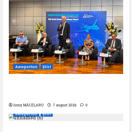
Aeroporturi
Știri
Aeroportul Internațional ,,Avram Iancu”
Cluj: ,,Utilizează responsabil drona din
dotare”
Ionuț MĂCELARU
7 august 2026
0
Aeroporturi
Știri
Aeroportul din Bruxelles a organizat cea