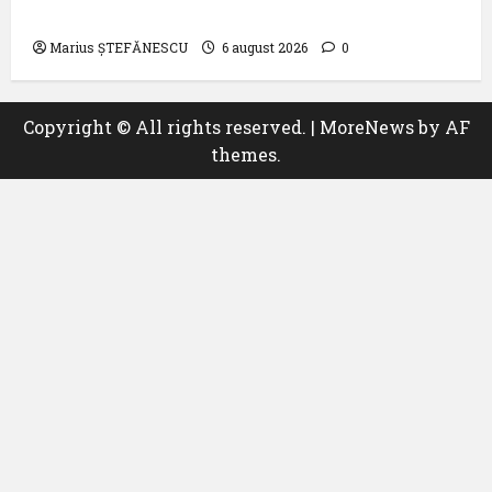
de-a 9 -a ediție a Zilei spotterilor
Marius ȘTEFĂNESCU
6 august 2026
0
Copyright © All rights reserved.
|
MoreNews
by AF
themes.