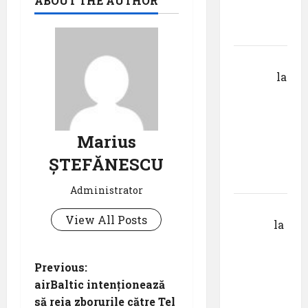
ABOUT THE AUTHOR
din
Krems
Gheorghe
DOROȘ
la
Pastila
pentru
suflet –
Marius
episodul
ȘTEFĂNESCU
V ,,Darul
cuvântului”
Administrator
Calin
View All Posts
Tertan
la
Pastila
pentru
P
Previous:
suflet –
airBaltic intenționează
episodul
o
să reia zborurile către Tel