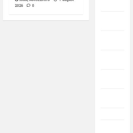
2023
2026
0
octombrie
2023
septembrie
2023
august
2023
iulie
2023
iunie
2023
mai 2023
aprilie