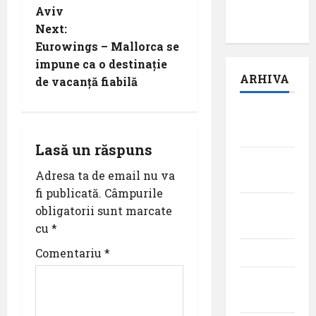
pilot:
Aviv
s
,,Darul”
Next:
t
Eurowings – Mallorca se
impune ca o destinație
n
ARHIVA
de vacanță fiabilă
a
august
2026
v
Lasă un răspuns
iulie
i
Adresa ta de email nu va
2026
fi publicată.
Câmpurile
g
iunie
obligatorii sunt marcate
a
2026
cu
*
t
Comentariu
*
mai 2026
aprilie
i
2026