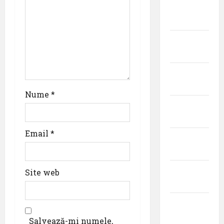
o
martie
n
2026
februarie
2026
ianuarie
2026
Nume
*
decembrie
2025
Email
*
noiembrie
2025
octombrie
Site web
2025
septembrie
2025
Salvează-mi numele,