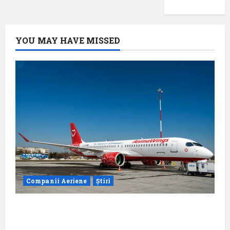
YOU MAY HAVE MISSED
Companii Aeriene
Știri
Analiza AnimaWings: ,,costurile care pot
dubla prețul biletului”