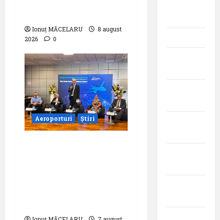
statistică a lunii iulie
iunie
2026
2024
Ionuț MĂCELARU
8 august
mai 2024
2026
0
aprilie
2024
martie
2024
Aeroporturi
Știri
februarie
2024
Aeroportul
ianuarie
Internațional ,,Avram
2024
Iancu” Cluj:
,,Utilizează
decembrie
responsabil drona din
2023
dotare”
noiembrie
Ionuț MĂCELARU
7 august