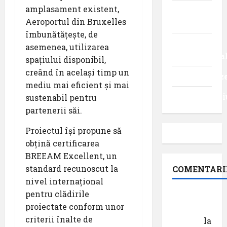
amplasament existent,
Turism
Aeroportul din Bruxelles
intern
îmbunătățește, de
Turism
asemenea, utilizarea
internaționa
spațiului disponibil,
creând în același timp un
Uncategoriz
mediu mai eficient și mai
Videointervi
sustenabil pentru
partenerii săi.
Proiectul își propune să
obțină certificarea
BREEAM Excellent, un
standard recunoscut la
COMENTARI
nivel internațional
pentru clădirile
Dr.
proiectate conform unor
George
criterii înalte de
Danciu
la