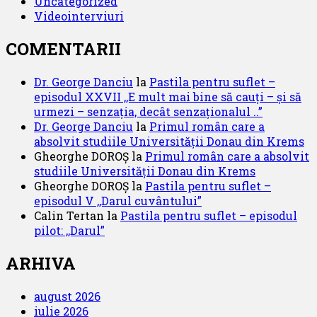
Uncategorized
Videointerviuri
COMENTARII
Dr. George Danciu
la
Pastila pentru suflet –
episodul XXVII ,,E mult mai bine să cauți – și să
urmezi – senzația, decât senzaționalul ..”
Dr. George Danciu
la
Primul român care a
absolvit studiile Universității Donau din Krems
Gheorghe DOROȘ
la
Primul român care a absolvit
studiile Universității Donau din Krems
Gheorghe DOROȘ
la
Pastila pentru suflet –
episodul V ,,Darul cuvântului”
Calin Tertan
la
Pastila pentru suflet – episodul
pilot: ,,Darul”
ARHIVA
august 2026
iulie 2026