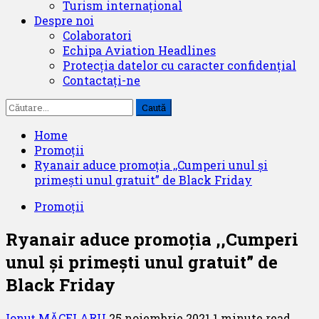
Turism internațional
Despre noi
Colaboratori
Echipa Aviation Headlines
Protecția datelor cu caracter confidențial
Contactați-ne
Caută
după:
Home
Promoții
Ryanair aduce promoția ,,Cumperi unul și
primești unul gratuit” de Black Friday
Promoții
Ryanair aduce promoția ,,Cumperi
unul și primești unul gratuit” de
Black Friday
Ionuț MĂCELARU
25 noiembrie 2021
1 minute read