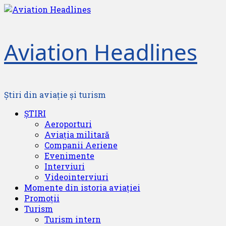
Skip
to
content
Aviation Headlines
Știri din aviație și turism
Primary
ȘTIRI
Menu
Aeroporturi
Aviația militară
Companii Aeriene
Evenimente
Interviuri
Videointerviuri
Momente din istoria aviației
Promoții
Turism
Turism intern