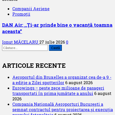
Companii Aeriene
Promoții
DAN Air: ,,Ți-ar prinde bine o vacanță toamna
aceasta”
Ionuț MĂCELARU
27 iulie 2026
0
Caută
după:
ARTICOLE RECENTE
Aeroportul din Bruxelles a organizat cea de-a 9 -
a ediție a Zilei spotterilor
6 august 2026
Eurowings – peste zece milioane de pasageri
transportati în prima jumătate a anului
6 august
2026
Compania Națională Aeroporturi București a
semnat contractul pentru proiectarea și execuția
parcului fotovoltaic
6 august 2026