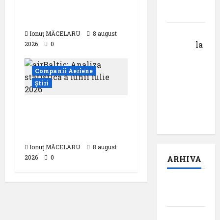
V ,,Darul
,,costurile care pot
cuvântului”
dubla prețul biletului”
Calin
Ionuț MĂCELARU
8 august
Tertan
la
2026
0
Pastila
pentru
Companii Aeriene
suflet –
Știri
episodul
pilot:
airBaltic: Analiza
,,Darul”
statistică a lunii iulie
2026
Ionuț MĂCELARU
8 august
2026
0
ARHIVA
august
2026
iulie