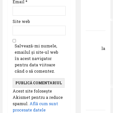
urmezi –
Email
*
senzația,
decât
senzaționalu
Site web
..”
Dr.
George
Salvează-mi numele,
Danciu
la
emailul și site-ul web
Primul
în acest navigator
român
pentru data viitoare
care a
când o să comentez.
absolvit
studiile
Universității
Acest site folosește
Donau
Akismet pentru a reduce
din
spamul.
Află cum sunt
Krems
procesate datele