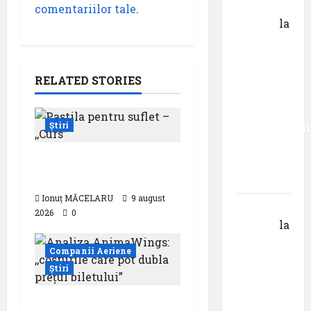
Gheorghe
comentariilor tale
.
DOROȘ
la
Primul
român
care a
RELATED STORIES
absolvit
studiile
Știri
Universității
Donau
Pastila pentru suflet –
din
,,Curs”
Krems
Ionuț MĂCELARU
9 august
Gheorghe
2026
0
DOROȘ
la
Pastila
Companii Aeriene
pentru
Știri
suflet –
episodul
Analiza AnimaWings: