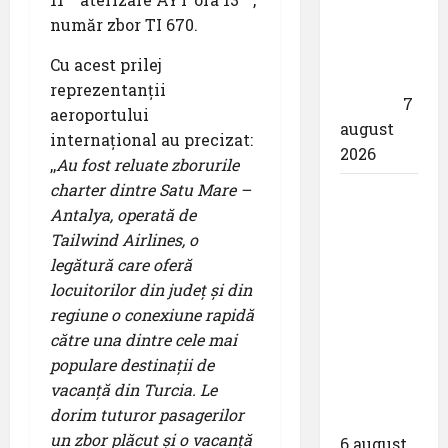
,,Utilizează
număr zbor TI 670.
responsabil
drona
Cu acest prilej
din
reprezentanții
dotare”
7
aeroportului
august
internațional au precizat:
2026
,,
Au fost reluate zborurile
charter dintre
Satu Mare –
Aeroportul
Antalya, operată de
din
Tailwind Airlines, o
Bruxelles
legătură care oferă
a
locuitorilor din județ și din
organizat
regiune o conexiune rapidă
cea de-a
către una dintre cele mai
9 -a
populare destinații de
ediție a
vacanță din Turcia. Le
Zilei
dorim tuturor pasagerilor
spotterilor
un zbor plăcut și o vacanță
6 august