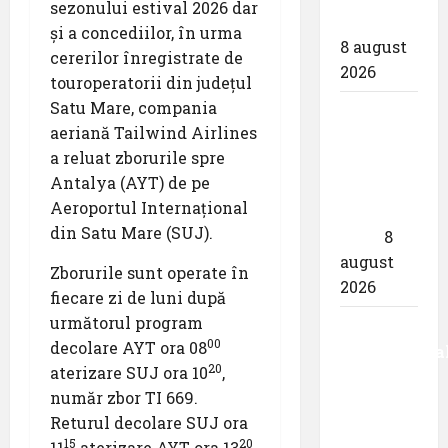
sezonului estival 2026 dar
biletului”
și a concediilor, în urma
8 august
cererilor înregistrate de
2026
touroperatorii din județul
Satu Mare, compania
airBaltic:
aeriană Tailwind Airlines
Analiza
a reluat zborurile spre
statistică
Antalya (AYT) de pe
a lunii
Aeroportul Internațional
iulie
din Satu Mare (SUJ).
2026
8
august
Zborurile sunt operate în
2026
fiecare zi de luni după
următorul program
Aeroportul
00
decolare AYT ora 08
Internaționa
20
aterizare SUJ ora 10
,
,,Avram
număr zbor TI 669.
Iancu”
Returul decolare SUJ ora
Cluj:
15
20
11
aterizare AYT ora 13
,