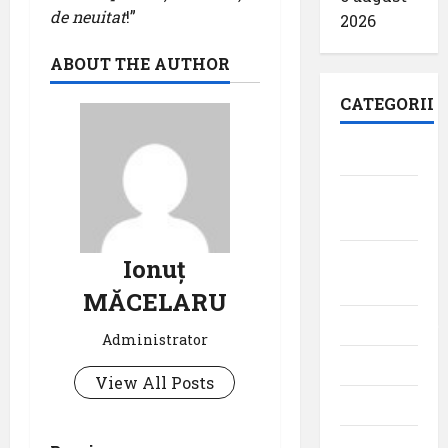
de neuitat
!”
2026
ABOUT THE AUTHOR
CATEGORII
Aeroporturi
Aviația
militară
Companii
Ionuț
Aeriene
MĂCELARU
Evenimente
Administrator
Featured
View All Posts
Interviuri
Momente