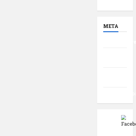
2016
META
Autentificar
Flux
intrări
Flux
comentarii
WordPress.o