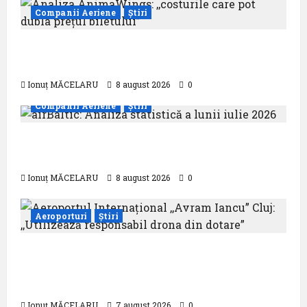
Companii Aeriene
Știri
Analiza AnimaWings: ,,costurile care pot
dubla prețul biletului”
Ionuț MĂCELARU
8 august 2026
0
Companii Aeriene
Știri
airBaltic: Analiza statistică a lunii iulie
2026
Ionuț MĂCELARU
8 august 2026
0
Aeroporturi
Știri
Aeroportul Internațional ,,Avram Iancu”
Cluj: ,,Utilizează responsabil drona din
dotare”
Ionuț MĂCELARU
7 august 2026
0