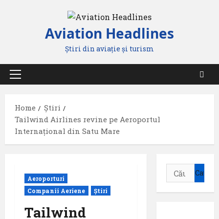
Skip
to
Aviation Headlines
content
Știri din aviație și turism
Primary
Menu
Home
Știri
Tailwind Airlines revine pe Aeroportul
Internațional din Satu Mare
Caută
Aeroporturi
după:
Companii Aeriene
Știri
Tailwind