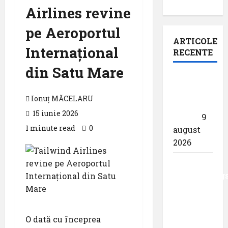
Airlines revine
pe Aeroportul
ARTICOLE
Internațional
RECENTE
din Satu Mare
Pastila
pentru
Ionuț MĂCELARU
suflet –
15 iunie 2026
,,Curs”
9
1 minute read
0
august
2026
Analiza
AnimaWings
,,costurile
care pot
dubla
O dată cu începrea
prețul