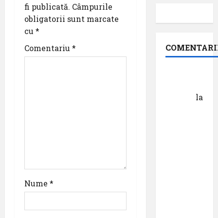
fi publicată.
Câmpurile
i
obligatorii sunt marcate
o
cu
*
COMENTARI
Comentariu
*
n
Dr.
George
Danciu
la
Pastila
pentru
suflet –
episodul
XXVII ,,E
mult mai
bine să
Nume
*
cauți – și
să