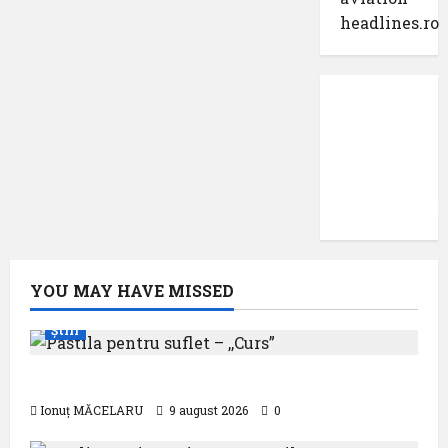
headlines.ro
Protecția
datelor
cu
caracter
confidențial
YOU MAY HAVE MISSED
Știri
Pastila pentru suflet – ,,Curs”
Ionuț MĂCELARU
9 august 2026
0