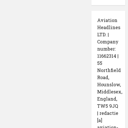
Aviation
Headlines
LTD. |
Company
number:
11662314 |
55
Northfield
Road,
Hounslow,
Middlesex,
England,
TW5 9JQ
| redactie
[a]
aviation-