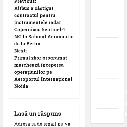
P
Previous:
din
Airbus a câștigat
o
istoria
contractul pentru
aviației
instrumentele radar
s
Copernicus Sentinel-1
Promoții
t
NG la Salonul Aeronautic
Știri
de la Berlin
n
Next:
Turism
Primul zbor programat
a
marchează începerea
Turism
v
operațiunilor pe
intern
Aeroportul Internațional
i
Turism
Noida
internaționa
g
Uncategoriz
a
Lasă un răspuns
Videointervi
t
Adresa ta de email nu va