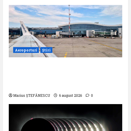
Aeroporturi
Știri
Compania Națională Aeroporturi
București a semnat contractul pentru
proiectarea și execuția parcului
fotovoltaic
Marius ȘTEFĂNESCU
6 august 2026
0