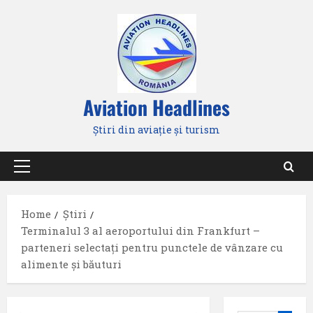
Skip
to
content
Aviation Headlines
Știri din aviație și turism
Primary
Menu
Home
Știri
Terminalul 3 al aeroportului din Frankfurt –
parteneri selectați pentru punctele de vânzare cu
alimente și băuturi