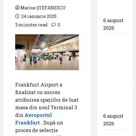
Zilei
Marius ȘTEFĂNESCU
spotterilor
24 ianuarie 2025
6 august
3 minutes read
0
2026
Eurowings
– peste
zece
milioane
de
pasageri
Frankfurt Airport a
transportati
finalizat cu succes
în prima
atribuirea spațiilor de luat
jumătate
masa din noul Terminal 3
a anului
din
Aeroportul
6 august
Frankfurt
. După un
2026
proces de selecție
Compania