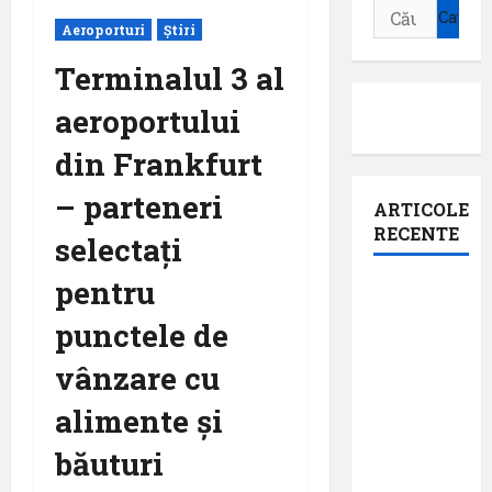
Caută
Aeroporturi
Știri
după:
Terminalul 3 al
aeroportului
din Frankfurt
– parteneri
ARTICOLE
RECENTE
selectați
pentru
Aeroportul
din
punctele de
Bruxelles
vânzare cu
a
organizat
alimente și
cea de-a
băuturi
9 -a
ediție a