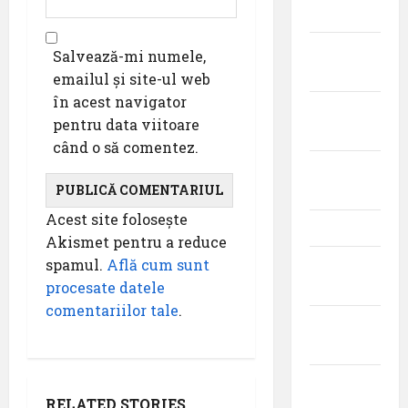
2024
august
Salvează-mi numele,
2024
emailul și site-ul web
în acest navigator
iulie
pentru data viitoare
2024
când o să comentez.
iunie
2024
Acest site folosește
mai 2024
Akismet pentru a reduce
spamul.
Află cum sunt
aprilie
procesate datele
2024
comentariilor tale
.
martie
2024
februarie
RELATED STORIES
2024