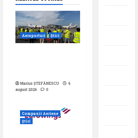
ianuarie
2024
decembrie
Aeroporturi
Știri
2023
Aeroportul din
noiembrie
Bruxelles a organizat
2023
cea de-a 9 -a ediție a
octombrie
Zilei spotterilor
2023
Marius ȘTEFĂNESCU
6
august 2026
0
septembrie
2023
august
Companii Aeriene
2023
Știri
iulie
Eurowings – peste