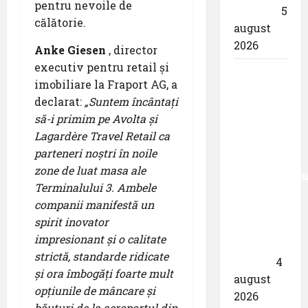
pentru nevoile de
eclipsei
5
călătorie.
august
2026
Anke Giesen
, director
executiv pentru retail și
Aeroportul
imobiliare la Fraport AG, a
din
declarat:
„Suntem încântați
München
să-i primim pe Avolta și
primește
Lagardère Travel Retail ca
acreditarea
parteneri noștri în noile
pentru
zone de luat masa ale
angajamentu
Terminalului 3. Ambele
său față
companii manifestă un
de
spirit inovator
călătoriile
impresionant și o calitate
fără
strictă, standarde ridicate
bariere
4
și ora îmbogăți foarte mult
august
opțiunile de mâncare și
2026
băuturi de la aeroportul din