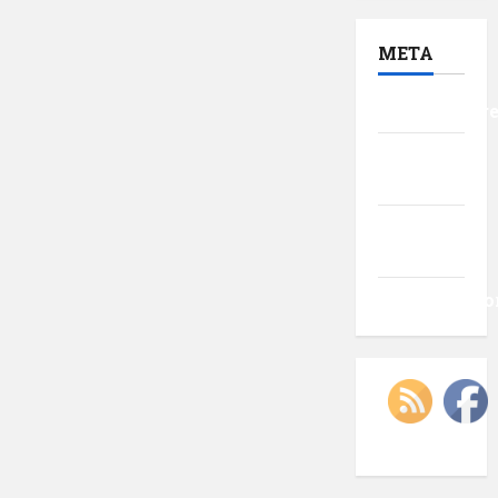
META
Autentificar
Flux
intrări
Flux
comentarii
WordPress.o