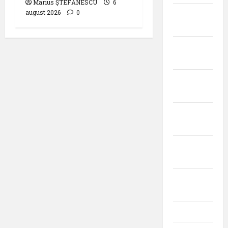
Marius ȘTEFĂNESCU
6
august 2026
0
noiembrie
2022
octombrie
2022
septembrie
2022
august
2022
iulie
2022
iunie
2022
mai 2022