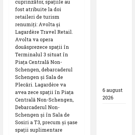
cuprinzător, spațiile au
Națională
fost atribuite la doi
Aeroporturi
retaileri de turism
București
renumiți: Avolta și
a semnat
Lagardère Travel Retail.
contractul
Avolta va opera
pentru
douăsprezece spații în
proiectarea
Terminalul 3 situat în
și
Piața Centrală Non-
execuția
Schengen, debarcaderul
parcului
Schengen și Sala de
fotovoltaic
Plecări. Lagardère va
6 august
avea zece spații în Piața
2026
Centrală Non-Schengen,
Debarcaderul Non-
Un zbor
Schengen și în Sala de
special
Sosiri a T3, precum și șase
al Iberia
spații suplimentare
în ziua