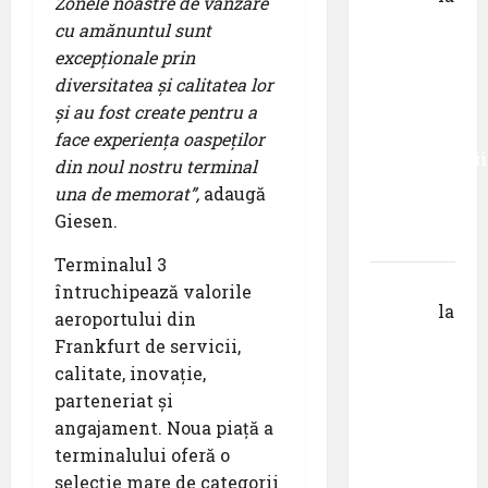
Zonele noastre de vânzare
Primul
cu amănuntul sunt
român
excepționale prin
care a
diversitatea și calitatea lor
absolvit
și au fost create pentru a
studiile
face experiența oaspeților
Universității
din noul nostru terminal
Donau
una de memorat”,
adaugă
din
Giesen.
Krems
Terminalul 3
Gheorghe
întruchipează valorile
DOROȘ
la
aeroportului din
Pastila
Frankfurt de servicii,
pentru
calitate, inovație,
suflet –
parteneriat și
episodul
angajament. Noua piață a
V ,,Darul
terminalului oferă o
cuvântului”
selecție mare de categorii