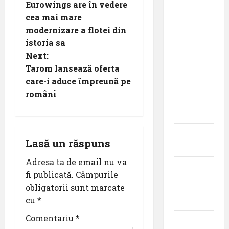
noiembrie
Eurowings are în vedere
o
2025
cea mai mare
modernizare a flotei din
s
octombrie
istoria sa
2025
t
Next:
septembrie
Tarom lansează oferta
n
2025
care-i aduce împreună pe
români
a
august
2025
v
iulie
i
Lasă un răspuns
2025
Adresa ta de email nu va
g
iunie
fi publicată.
Câmpurile
2025
a
obligatorii sunt marcate
cu
*
mai 2025
t
Comentariu
*
aprilie