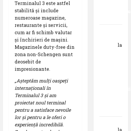
Terminalul 3 este astfel
decât
stabilită și include
senzaționalu
numeroase magazine,
..”
restaurante și servicii,
Dr.
cum ar fi schimb valutar
George
și închirieri de mașini.
Danciu
la
Magazinele duty-free din
Primul
zona non-Schengen sunt
român
deosebit de
care a
impresionante.
absolvit
„Așteptăm mulți oaspeți
studiile
internaționali în
Universității
Terminalul 3 și am
Donau
proiectat noul terminal
din
pentru a satisface nevoile
Krems
lor și pentru a le oferi o
Gheorghe
experiență incredibilă.
DOROȘ
la