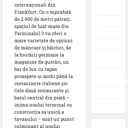
istoria
internaționali din
aviației
Frankfurt. Cu o suprafață
de 2.900 de metri pătrați,
Promoții
spațiul de luat masa din
Știri
Terminalul 3 va oferi o
mare varietate de opțiuni
Turism
de mâncare și băuturi, de
la brutării germane la
Turism
magazine de gustări, un
intern
bar de lux cu tapas
Turism
proaspete și sushi până la
internaționa
restaurante italiene șic.
Cele două restaurante și
Uncategoriz
barul central din piață –
Videointervi
inima noului terminal cu
construcția sa unică a
tavanului – sunt un punct
culminant al noului