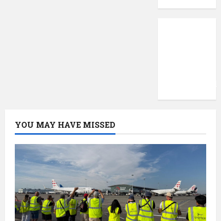
Protecția
datelor
cu
caracter
confidențial
YOU MAY HAVE MISSED