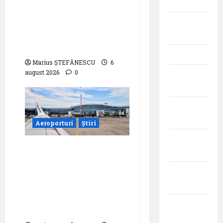
2023
zece milioane de
iunie
pasageri transportati
2023
în prima jumătate a
anului
mai 2023
Marius ȘTEFĂNESCU
6
august 2026
0
aprilie
2023
martie
2023
Aeroporturi
Știri
februarie
Compania Națională
2023
Aeroporturi București
ianuarie
a semnat contractul
2023
pentru proiectarea și
execuția parcului
decembrie
fotovoltaic
2022