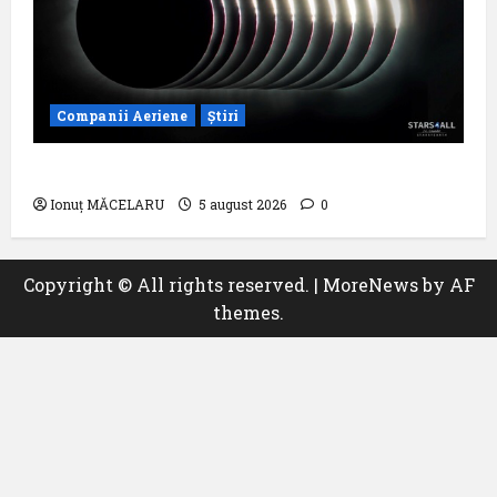
Companii Aeriene
Știri
Un zbor special al Iberia în ziua eclipsei
Ionuț MĂCELARU
5 august 2026
0
Copyright © All rights reserved.
|
MoreNews
by AF
themes.