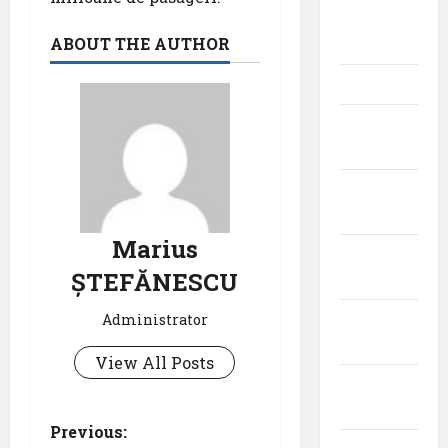
iunie
ABOUT THE AUTHOR
2026
mai 2026
aprilie
2026
martie
2026
Marius
februarie
ȘTEFĂNESCU
2026
ianuarie
Administrator
2026
View All Posts
decembrie
2025
P
Previous: