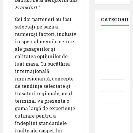
Frankfurt.”
Cei doi parteneri au fost
CATEGORII
selectați pe baza a
numeroși factori, inclusiv
Aeroporturi
în special nevoile cerute
Aviația
ale pasagerilor și
militară
calitatea opțiunilor de
luat masa. Cu bucătăria
Companii
internațională
Aeriene
impresionantă, concepte
Evenimente
de tendințe selectate și
trăsături regionale, noul
Featured
terminal va prezenta o
gamă largă de experiențe
Interviuri
culinare pentru a
Momente
îndeplini standardele
din
înalte ale oaspeților