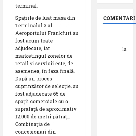
terminal.
Spațiile de luat masa din
COMENTARI
Terminalul 3 al
Aeroportului Frankfurt au
Dr.
fost acum toate
George
adjudecate, iar
Danciu
la
marketingul zonelor de
Pastila
retail și servicii este, de
pentru
asemenea, în faza finală.
suflet –
După un proces
episodul
cuprinzător de selecție, au
XXVII ,,E
fost adjudecate 65 de
mult mai
spații comerciale cu o
bine să
suprafață de aproximativ
cauți – și
12.000 de metri pătrați.
să
Combinația de
urmezi –
concesionari din
senzația,