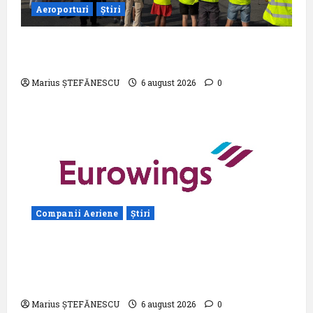
Aeroporturi
Știri
Aeroportul din Bruxelles a organizat cea
de-a 9 -a ediție a Zilei spotterilor
Marius ȘTEFĂNESCU
6 august 2026
0
Companii Aeriene
Știri
Eurowings – peste zece milioane de
pasageri transportati în prima jumătate a
anului
Marius ȘTEFĂNESCU
6 august 2026
0