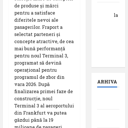
de produse și mărci
Calin
pentru a satisface
Tertan
la
diferitele nevoi ale
Pastila
pasagerilor. Fraport a
pentru
selectat parteneri și
suflet –
concepte atractive, de cea
episodul
mai bună performanță
pilot:
pentru noul Terminal 3,
,,Darul”
programat să devină
operațional pentru
programul de zbor din
ARHIVA
vara 2026. După
finalizarea primei faze de
august
construcție, noul
2026
Terminal 3 al aeroportului
din Frankfurt va putea
iulie
găzdui până la 19
2026
milioane de pasageri.