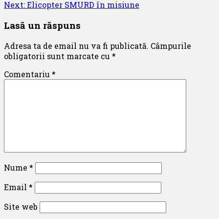
navigation
Next:
Elicopter SMURD în misiune
Lasă un răspuns
Adresa ta de email nu va fi publicată.
Câmpurile
obligatorii sunt marcate cu
*
Comentariu
*
Nume
*
Email
*
Site web