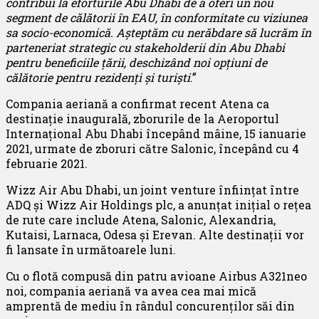
contribui la eforturile Abu Dhabi de a oferi un nou
segment de călătorii în EAU, în conformitate cu viziunea
sa socio-economică. Așteptăm cu nerăbdare să lucrăm în
parteneriat strategic cu stakeholderii din Abu Dhabi
pentru beneficiile țării, deschizând noi opțiuni de
călătorie pentru rezidenți și turiști
.”
Compania aeriană a confirmat recent Atena ca
destinație inaugurală, zborurile de la Aeroportul
Internațional Abu Dhabi începând mâine, 15 ianuarie
2021, urmate de zboruri către Salonic, începând cu 4
februarie 2021.
Wizz Air Abu Dhabi, un joint venture înființat între
ADQ și Wizz Air Holdings plc, a anunțat inițial o rețea
de rute care include Atena, Salonic, Alexandria,
Kutaisi, Larnaca, Odesa și Erevan. Alte destinații vor
fi lansate în următoarele luni.
Cu o flotă compusă din patru avioane Airbus A321neo
noi, compania aeriană va avea cea mai mică
amprentă de mediu în rândul concurenților săi din