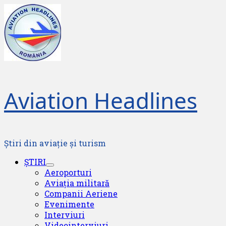
Skip
to
content
Aviation Headlines
Știri din aviație și turism
Primary
ȘTIRI
Menu
Aeroporturi
Aviația militară
Companii Aeriene
Evenimente
Interviuri
Videointerviuri