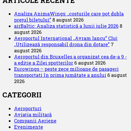
ARTICOLE RECENTE
Analiza AnimaWings: ,,costurile care pot dubla
prețul biletului”
8 august 2026
airBaltic: Analiza statistică a lunii iulie 2026
8
august 2026
Aeroportul Internațional ,,Avram Iancu” Cluj:
,,Utilizează responsabil drona din dotare”
7
august 2026
Aeroportul din Bruxelles a organizat cea de-a 9 -
a ediție a Zilei spotterilor
6 august 2026
Eurowings – peste zece milioane de pasageri
transportati în prima jumătate a anului
6 august
2026
CATEGORII
Aeroporturi
Aviația militară
Companii Aeriene
Evenimente