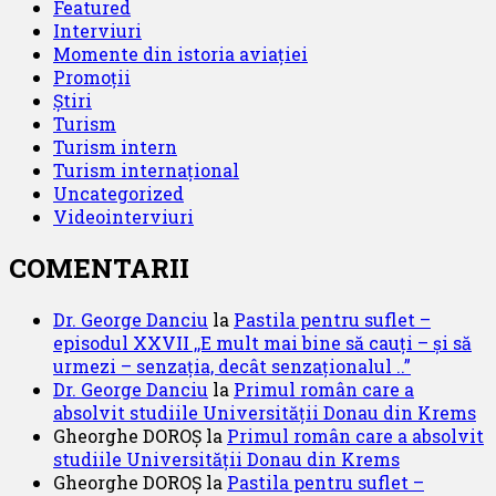
Featured
Interviuri
Momente din istoria aviației
Promoții
Știri
Turism
Turism intern
Turism internațional
Uncategorized
Videointerviuri
COMENTARII
Dr. George Danciu
la
Pastila pentru suflet –
episodul XXVII ,,E mult mai bine să cauți – și să
urmezi – senzația, decât senzaționalul ..”
Dr. George Danciu
la
Primul român care a
absolvit studiile Universității Donau din Krems
Gheorghe DOROȘ
la
Primul român care a absolvit
studiile Universității Donau din Krems
Gheorghe DOROȘ
la
Pastila pentru suflet –