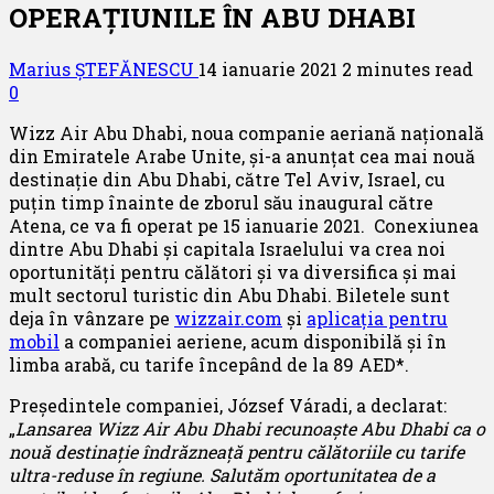
OPERAȚIUNILE ÎN ABU DHABI
Marius ȘTEFĂNESCU
14 ianuarie 2021
2 minutes read
0
Wizz Air Abu Dhabi, noua companie aeriană națională
din Emiratele Arabe Unite, și-a anunțat cea mai nouă
destinație din Abu Dhabi, către Tel Aviv, Israel, cu
puțin timp înainte de zborul său inaugural către
Atena, ce va fi operat pe 15 ianuarie 2021. Conexiunea
dintre Abu Dhabi și capitala Israelului va crea noi
oportunități pentru călători și va diversifica și mai
mult sectorul turistic din Abu Dhabi. Biletele sunt
deja în vânzare pe
wizzair.com
și
aplicația pentru
mobil
a companiei aeriene, acum disponibilă și în
limba arabă, cu tarife începând de la 89 AED*.
Președintele companiei, József Váradi, a declarat:
„
Lansarea Wizz Air Abu Dhabi recunoaște Abu Dhabi ca o
nouă destinație îndrăzneață pentru călătoriile cu tarife
ultra-reduse în regiune. Salutăm oportunitatea de a