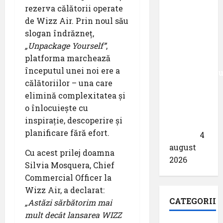
rezerva călătorii operate
din
de Wizz Air. Prin noul său
München
slogan îndrăzneț,
primește
„Unpackage Yourself”
,
acreditarea
platforma marchează
pentru
începutul unei noi ere a
angajamentu
călătoriilor – una care
său față
elimină complexitatea și
de
o înlocuiește cu
călătoriile
inspirație, descoperire și
fără
planificare fără efort.
bariere
4
august
Cu acest prilej doamna
2026
Silvia Mosquera, Chief
Commercial Officer la
Wizz Air, a declarat:
CATEGORII
„Astăzi sărbătorim mai
mult decât lansarea WIZZ