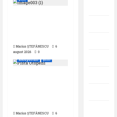
aprilie
2026
Eurowings – peste
zece milioane de
martie
pasageri transportati
2026
în prima jumătate a
februarie
anului
2026
Marius ȘTEFĂNESCU
6
august 2026
0
ianuarie
Aeroporturi
Știri
2026
decembrie
Compania Națională
2025
Aeroporturi București
a semnat contractul
noiembrie
pentru proiectarea și
2025
execuția parcului
fotovoltaic
octombrie
2025
Marius ȘTEFĂNESCU
6