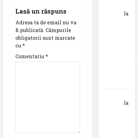
i
George
Lasă un răspuns
Danciu
la
g
Primul
Adresa ta de email nu va
a
român
fi publicată.
Câmpurile
care a
obligatorii sunt marcate
t
absolvit
cu
*
studiile
i
Comentariu
*
Universității
o
Donau
din
n
Krems
Gheorghe
DOROȘ
la
Primul
român
care a
absolvit