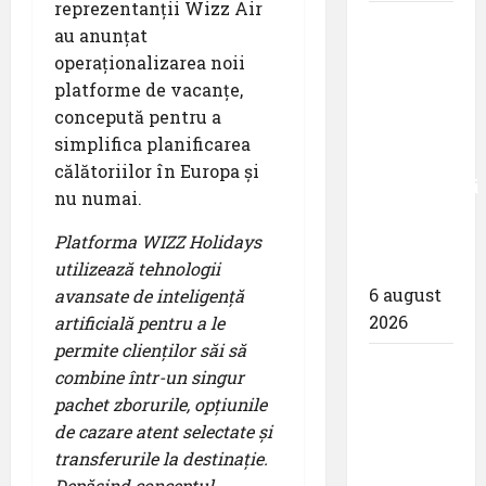
reprezentanții Wizz Air
Eurowings
au anunțat
– peste
operaționalizarea noii
zece
platforme de vacanțe,
milioane
concepută pentru a
de
simplifica planificarea
pasageri
călătoriilor în Europa și
transportati
nu numai.
în prima
jumătate
Platforma WIZZ Holidays
a anului
utilizează tehnologii
6 august
avansate de inteligență
2026
artificială pentru a le
permite clienților săi să
Compania
combine într-un singur
Națională
pachet zborurile, opțiunile
Aeroporturi
de cazare atent selectate și
București
transferurile la destinație.
a semnat
Depășind conceptul