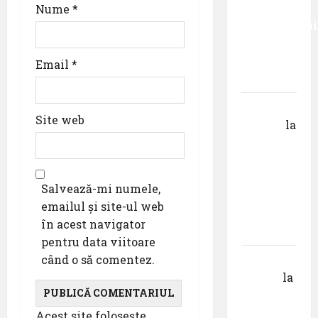
studiile
Nume
*
Universității
Donau
din
Email
*
Krems
Gheorghe
Site web
DOROȘ
la
Pastila
pentru
suflet –
Salvează-mi numele,
episodul
emailul și site-ul web
V ,,Darul
în acest navigator
cuvântului”
pentru data viitoare
când o să comentez.
Calin
Tertan
la
Pastila
pentru
Acest site folosește