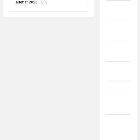
august 2026
0
septembrie
2025
august
2025
iulie
2025
iunie
2025
mai 2025
aprilie
2025
martie
2025