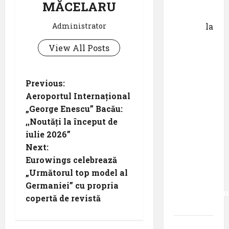
Dr.
MĂCELARU
George
Administrator
Danciu
la
Pastila
View All Posts
pentru
suflet –
episodul
P
Previous:
XXVII ,,E
Aeroportul Internațional
mult mai
o
„George Enescu” Bacău:
bine să
,,Noutăți la început de
s
cauți – și
iulie 2026”
să
t
Next:
urmezi –
Eurowings celebrează
senzația,
n
„Următorul top model al
decât
Germaniei” cu propria
a
senzaționalu
copertă de revistă
..”
v
Dr.