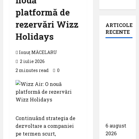
nouă
platformă de
rezervări Wizz
ARTICOLE
RECENTE
Holidays
Aeroportul
Ionuț MĂCELARU
din
2 iulie 2026
Bruxelles
2 minutes read
0
a
organizat
cea de-a
9 -a
ediție a
Zilei
spotterilor
Continuând strategia de
6 august
dezvoltare a companiei
2026
pe termen scurt,