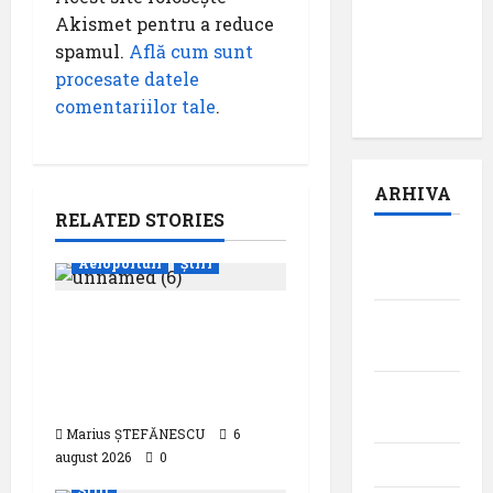
suflet –
Akismet pentru a reduce
episodul
spamul.
Află cum sunt
pilot:
procesate datele
,,Darul”
comentariilor tale
.
ARHIVA
RELATED STORIES
august
Aeroporturi
Știri
2026
Aeroportul din
iulie
Bruxelles a organizat
2026
cea de-a 9 -a ediție a
iunie
Zilei spotterilor
2026
Marius ȘTEFĂNESCU
6
august 2026
0
Companii Aeriene
mai 2026
Știri