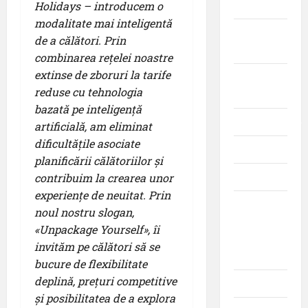
Aeroporturi
Holidays – introducem o
modalitate mai inteligentă
Aviația
de a călători. Prin
militară
combinarea rețelei noastre
extinse de zboruri la tarife
Companii
reduse cu tehnologia
Aeriene
bazată pe inteligență
Evenimente
artificială, am eliminat
dificultățile asociate
Featured
planificării călătoriilor și
Interviuri
contribuim la crearea unor
experiențe de neuitat. Prin
Momente
noul nostru slogan,
din
«Unpackage Yourself», îi
istoria
invităm pe călători să se
aviației
bucure de flexibilitate
deplină, prețuri competitive
Promoții
și posibilitatea de a explora