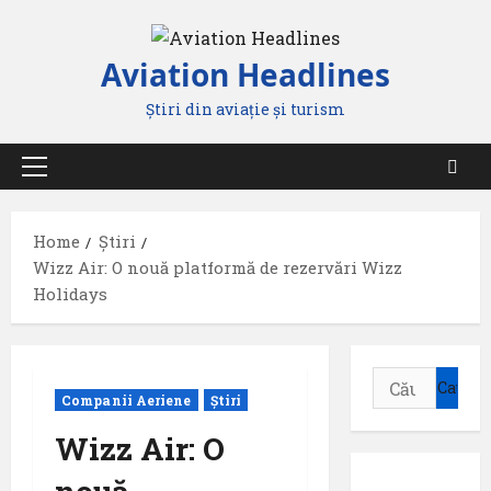
Skip
to
Aviation Headlines
content
Știri din aviație și turism
Primary
Menu
Home
Știri
Wizz Air: O nouă platformă de rezervări Wizz
Holidays
Caută
Companii Aeriene
Știri
după:
Wizz Air: O