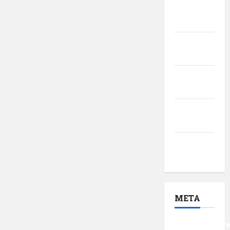
martie
2017
februarie
2017
ianuarie
2017
decembrie
2016
noiembrie
2016
META
Autentificar