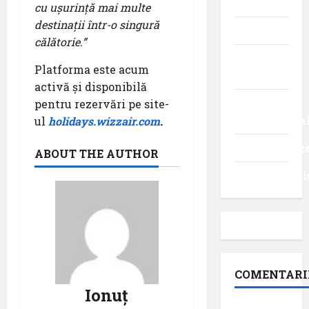
Știri
cu ușurință mai multe
destinații într-o singură
Turism
călătorie.”
Turism
Platforma este acum
intern
activă și disponibilă
Turism
pentru rezervări pe site-
internaționa
ul
holidays.wizzair.com
.
Uncategoriz
ABOUT THE AUTHOR
Videointervi
COMENTARI
Ionuț