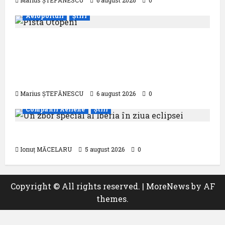
Marius ȘTEFĂNESCU
6 august 2026
0
Aeroporturi
Știri
Compania Națională Aeroporturi
București a semnat contractul pentru
proiectarea și execuția parcului
fotovoltaic
Marius ȘTEFĂNESCU
6 august 2026
0
Companii Aeriene
Știri
Un zbor special al Iberia în ziua eclipsei
Ionuț MĂCELARU
5 august 2026
0
Copyright © All rights reserved.
|
MoreNews
by AF
themes.