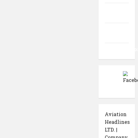
Flux
intrări
Flux
comentarii
WordPress.o
Aviation
Headlines
LTD. |
Company