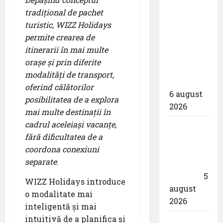
contractul
tradițional de pachet
pentru
turistic, WIZZ Holidays
proiectarea
permite crearea de
și
itinerarii în mai multe
execuția
orașe și prin diferite
parcului
modalități de transport,
fotovoltaic
oferind călătorilor
6 august
posibilitatea de a explora
2026
mai multe destinații în
cadrul aceleiași vacanțe,
Un zbor
fără dificultatea de a
special
coordona conexiuni
al Iberia
separate
.
în ziua
eclipsei
5
WIZZ Holidays introduce
august
o modalitate mai
2026
inteligentă și mai
intuitivă de a planifica și
Aeroportul