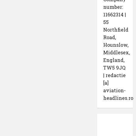
number:
11662314 |
55
Northfield
Road,
Hounslow,
Middlesex,
England,
TW5 9JQ
| redactie
[a]
aviation-
headlines.ro
Protecția
datelor