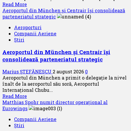
Read
Read More
more
Aeroportul din München și Centrair își consolidează
about
parteneriatul strategic
Airbus
Aeroporturi
a
Companii Aeriene
primit
Știri
contractul
pentru
Aeroportul din München și Centrair își
satelitul
consolidează parteneriatul strategic
de
comunicații
Marius ȘTEFĂNESCU
2 august 2026
0
securizate
Aeroportul din München a primit o delegație la nivel
SpainSat
înalt de la aeroportul său soră, Aeroportul
NG-
Internațional Chubu...
III
Read
Read More
more
Matthias Spohr numit director operațional al
about
Eurowings
Aeroportul
Companii Aeriene
din
Știri
München