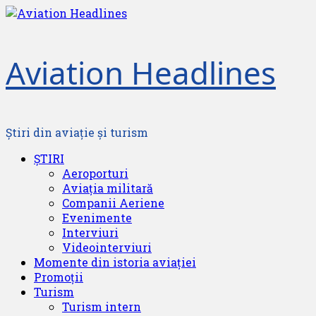
Skip
to
content
Aviation Headlines
Știri din aviație și turism
Primary
ȘTIRI
Menu
Aeroporturi
Aviația militară
Companii Aeriene
Evenimente
Interviuri
Videointerviuri
Momente din istoria aviației
Promoții
Turism
Turism intern