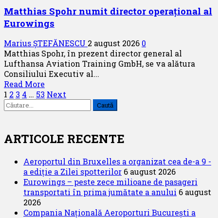
și
Matthias Spohr numit director operațional al
Centrair
Eurowings
își
consolidează
Marius ȘTEFĂNESCU
2 august 2026
0
parteneriatul
Matthias Spohr, în prezent director general al
strategic
Lufthansa Aviation Training GmbH, se va alătura
Consiliului Executiv al...
Read
Read More
Paginație
more
1
2
3
4
…
53
Next
Caută
about
articole
după:
Matthias
Spohr
numit
ARTICOLE RECENTE
director
operațional
Aeroportul din Bruxelles a organizat cea de-a 9 -
al
a ediție a Zilei spotterilor
6 august 2026
Eurowings
Eurowings – peste zece milioane de pasageri
transportati în prima jumătate a anului
6 august
2026
Compania Națională Aeroporturi București a