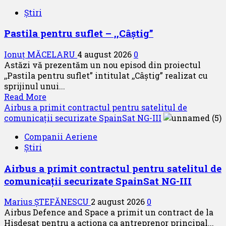
Evacuare
Știri
medicală
aeriană
Pastila pentru suflet – ,,Câștig”
de
pe
Ionuț MĂCELARU
4 august 2026
0
o
Astăzi vă prezentăm un nou episod din proiectul
platformă
,,Pastila pentru suflet” intitulat ,,Câștig” realizat cu
maritimă
sprijinul unui...
situată
Read
Read More
la
more
Airbus a primit contractul pentru satelitul de
aproximativ
about
comunicații securizate SpainSat NG-III
90
Pastila
de
Companii Aeriene
pentru
mile
Știri
suflet
marine
–
în
Airbus a primit contractul pentru satelitul de
,,Câștig”
largul
comunicații securizate SpainSat NG-III
Mării
Negre
Marius ȘTEFĂNESCU
2 august 2026
0
Airbus Defence and Space a primit un contract de la
Hisdesat pentru a acționa ca antreprenor principal...