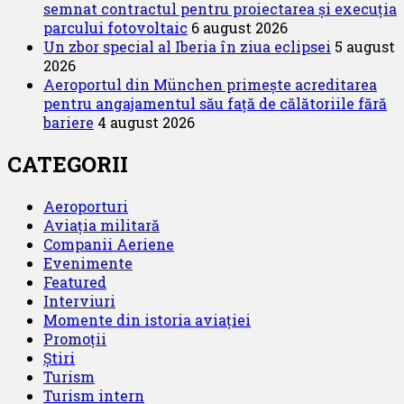
semnat contractul pentru proiectarea și execuția
parcului fotovoltaic
6 august 2026
Un zbor special al Iberia în ziua eclipsei
5 august
2026
Aeroportul din München primește acreditarea
pentru angajamentul său față de călătoriile fără
bariere
4 august 2026
CATEGORII
Aeroporturi
Aviația militară
Companii Aeriene
Evenimente
Featured
Interviuri
Momente din istoria aviației
Promoții
Știri
Turism
Turism intern