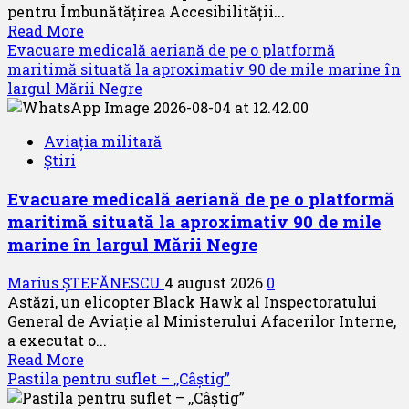
pentru Îmbunătățirea Accesibilității...
Read
Read More
more
Evacuare medicală aeriană de pe o platformă
about
maritimă situată la aproximativ 90 de mile marine în
Aeroportul
largul Mării Negre
din
München
Aviația militară
primește
Știri
acreditarea
pentru
Evacuare medicală aeriană de pe o platformă
angajamentul
maritimă situată la aproximativ 90 de mile
său
față
marine în largul Mării Negre
de
călătoriile
Marius ȘTEFĂNESCU
4 august 2026
0
fără
Astăzi, un elicopter Black Hawk al Inspectoratului
bariere
General de Aviație al Ministerului Afacerilor Interne,
a executat o...
Read
Read More
more
Pastila pentru suflet – ,,Câștig”
about