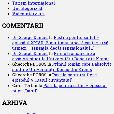
Turism internațional
Uncategorized
Videointerviuri
COMENTARII
Dr. George Danciu
la
Pastila pentru suflet –
episodul XXVII ,,E mult mai bine să cauți – și să
urmezi – senzația, decât senzaționalul ..”
Dr. George Danciu
la
Primul român care a
absolvit studiile Universității Donau din Krems
Gheorghe DOROȘ
la
Primul român care a absolvit
studiile Universității Donau din Krems
Gheorghe DOROȘ
la
Pastila pentru suflet –
episodul V ,,Darul cuvântului”
Calin Tertan
la
Pastila pentru suflet – episodul
pilot: ,,Darul”
ARHIVA