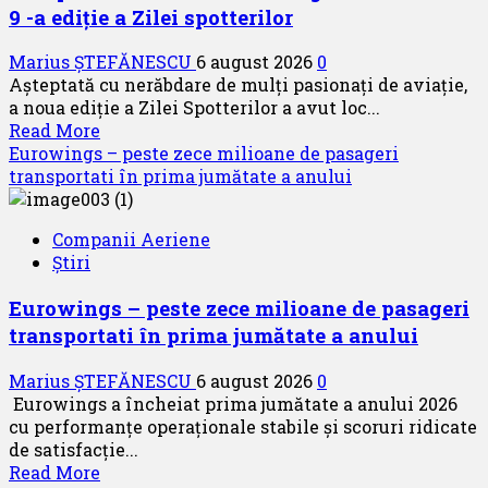
9 -a ediție a Zilei spotterilor
Marius ȘTEFĂNESCU
6 august 2026
0
Așteptată cu nerăbdare de mulți pasionați de aviație,
a noua ediție a Zilei Spotterilor a avut loc...
Read
Read More
more
Eurowings – peste zece milioane de pasageri
about
transportati în prima jumătate a anului
Aeroportul
din
Companii Aeriene
Bruxelles
Știri
a
organizat
Eurowings – peste zece milioane de pasageri
cea
transportati în prima jumătate a anului
de-
a
Marius ȘTEFĂNESCU
6 august 2026
0
9
Eurowings a încheiat prima jumătate a anului 2026
-
cu performanțe operaționale stabile și scoruri ridicate
a
de satisfacție...
ediție
Read
Read More
a