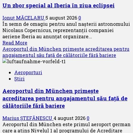
București
Un zbor special al Iberia în ziua eclipsei
a
semnat
Ionuț MĂCELARU
5 august 2026
0
contractul
În semn de omagiu pentru anul nașterii astronomului
pentru
Nicolaus Copernicus, reprezentanții companiei
proiectarea
aeriene Iberia au anunțat organizare...
și
Read
Read More
execuția
more
Aeroportul din München primește acreditarea pentru
parcului
about
angajamentul său față de călătoriile fără bariere
fotovoltaic
Un
zbor
Aeroporturi
special
Știri
al
Iberia
Aeroportul din München primește
în
acreditarea pentru angajamentul său față de
ziua
eclipsei
călătoriile fără bariere
Marius ȘTEFĂNESCU
4 august 2026
0
Aeroportul din München este primul aeroport german
care a atins Nivelul 1 al programului de Acreditare