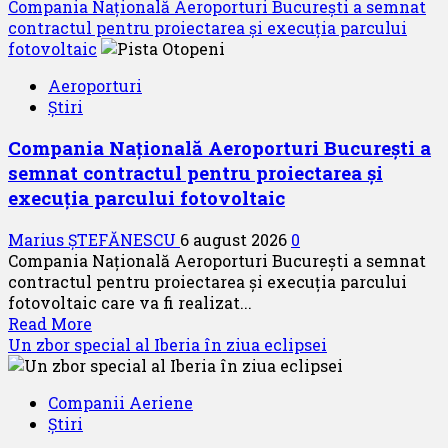
more
Compania Națională Aeroporturi București a semnat
Zilei
about
contractul pentru proiectarea și execuția parcului
spotterilor
Eurowings
fotovoltaic
–
Aeroporturi
peste
Știri
zece
milioane
Compania Națională Aeroporturi București a
de
semnat contractul pentru proiectarea și
pasageri
transportati
execuția parcului fotovoltaic
în
prima
Marius ȘTEFĂNESCU
6 august 2026
0
jumătate
Compania Națională Aeroporturi București a semnat
a
contractul pentru proiectarea și execuția parcului
anului
fotovoltaic care va fi realizat...
Read
Read More
more
Un zbor special al Iberia în ziua eclipsei
about
Compania
Companii Aeriene
Națională
Știri
Aeroporturi