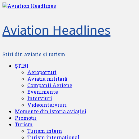
Skip
to
content
Aviation Headlines
Știri din aviație și turism
Primary
ȘTIRI
Menu
Aeroporturi
Aviația militară
Companii Aeriene
Evenimente
Interviuri
Videointerviuri
Momente din istoria aviației
Promoții
Turism
Turism intern
Turism internațional