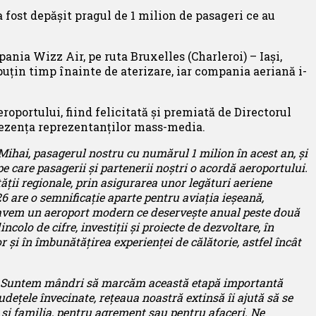
 a fost depășit pragul de 1 milion de pasageri ce au
nia Wizz Air, pe ruta Bruxelles (Charleroi) – Iași,
 puțin timp înainte de aterizare, iar compania aeriană i-
roportului, fiind felicitată și premiată de Directorul
prezența reprezentanților mass-media.
Mihai, pasagerul nostru cu numărul 1 milion în acest an, și
e care pasagerii și partenerii noștri o acordă aeroportului.
ții regionale, prin asigurarea unor legături aeriene
6 are o semnificație aparte pentru aviația ieșeană,
i avem un aeroport modern ce deservește anual peste două
colo de cifre, investiții și proiecte de dezvoltare, în
 și în îmbunătățirea experienței de călătorie, astfel încât
Suntem mândri să marcăm această etapă importantă
udețele învecinate, rețeaua noastră extinsă îi ajută să se
i și familia, pentru agrement sau pentru afaceri. Ne