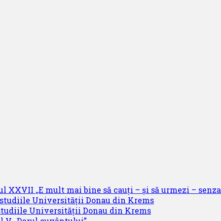
ul XXVII ,,E mult mai bine să cauți – și să urmezi – senzaț
 studiile Universității Donau din Krems
studiile Universității Donau din Krems
l V ,,Darul cuvântului”