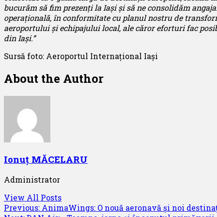
bucurăm să fim prezenți la Iași și să ne consolidăm angajame
operațională, în conformitate cu planul nostru de transf
aeroportului și echipajului local, ale căror eforturi fac pos
din Iași.”
Sursă foto: Aeroportul Internațional Iași
About the Author
Ionuț MĂCELARU
Administrator
View All Posts
Post
Previous:
AnimaWings: O nouă aeronavă și noi destinaț