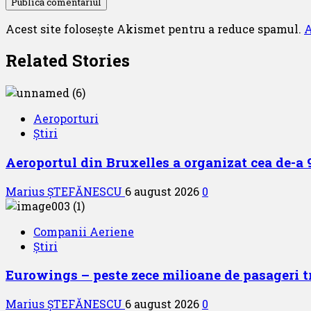
Acest site folosește Akismet pentru a reduce spamul.
A
Related Stories
Aeroporturi
Știri
Aeroportul din Bruxelles a organizat cea de-a 9 
Marius ȘTEFĂNESCU
6 august 2026
0
Companii Aeriene
Știri
Eurowings – peste zece milioane de pasageri t
Marius ȘTEFĂNESCU
6 august 2026
0