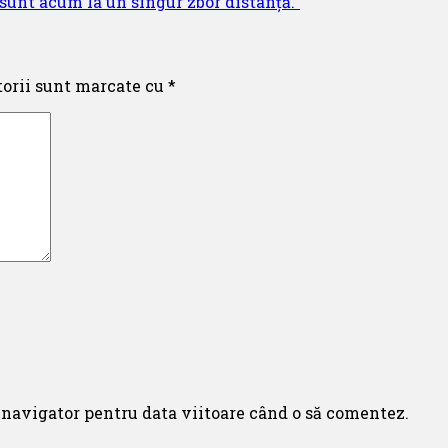
 sunt acum la un singur zbor distanță.”
torii sunt marcate cu
*
 navigator pentru data viitoare când o să comentez.