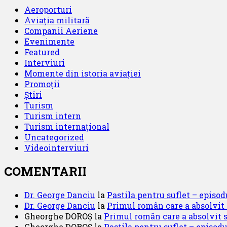
Aeroporturi
Aviația militară
Companii Aeriene
Evenimente
Featured
Interviuri
Momente din istoria aviației
Promoții
Știri
Turism
Turism intern
Turism internațional
Uncategorized
Videointerviuri
COMENTARII
Dr. George Danciu
la
Pastila pentru suflet – episod
Dr. George Danciu
la
Primul român care a absolvit
Gheorghe DOROȘ
la
Primul român care a absolvit 
Gheorghe DOROȘ
la
Pastila pentru suflet – episodu