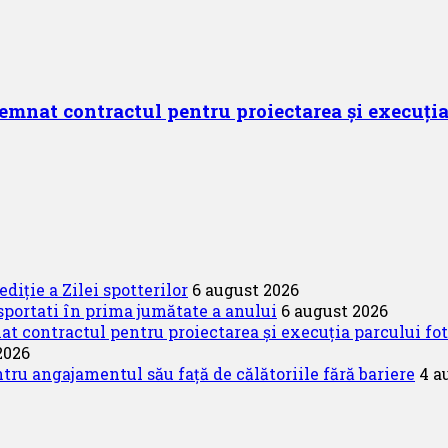
mnat contractul pentru proiectarea și execuția
diție a Zilei spotterilor
6 august 2026
portati în prima jumătate a anului
6 august 2026
 contractul pentru proiectarea și execuția parcului fo
2026
u angajamentul său față de călătoriile fără bariere
4 a