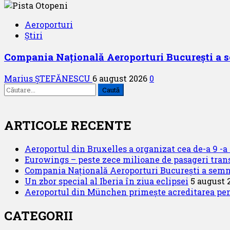
Aeroporturi
Știri
Compania Națională Aeroporturi București a se
Marius ȘTEFĂNESCU
6 august 2026
0
Caută
după:
ARTICOLE RECENTE
Aeroportul din Bruxelles a organizat cea de-a 9 -a e
Eurowings – peste zece milioane de pasageri trans
Compania Națională Aeroporturi București a semnat
Un zbor special al Iberia în ziua eclipsei
5 august 
Aeroportul din München primește acreditarea pentr
CATEGORII