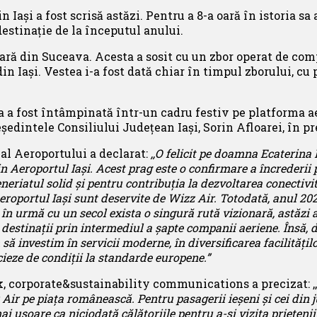
 Iași a fost scrisă astăzi. Pentru a 8-a oară în istoria sa
 destinație de la începutul anului.
ă din Suceava. Acesta a sosit cu un zbor operat de compa
in Iași. Vestea i-a fost dată chiar în timpul zborului, cu
a a fost întâmpinată într-un cadru festiv pe platforma ae
eședintele Consiliului Județean Iași, Sorin Afloarei, în 
al Aeroportului a declarat:
,,
O felicit pe doamna Ecaterina 
 Aeroportul Iași. Acest prag este o confirmare a încrederii p
iatul solid și pentru contribuția la dezvoltarea conectivită
Aeroportul Iași sunt deservite de Wizz Air. Totodată, anul 202
 în urmă cu un secol exista o singură rută vizionară, astăz
estinații prin intermediul a șapte companii aeriene. Însă, din
investim în servicii moderne, în diversificarea facilităților
cieze de condiții la standarde europene.”
corporate&sustainability communications a precizat: ,,
Air pe piața românească. Pentru pasagerii ieșeni și cei din j
i ușoare ca niciodată călătoriile pentru a-și vizita prieteni