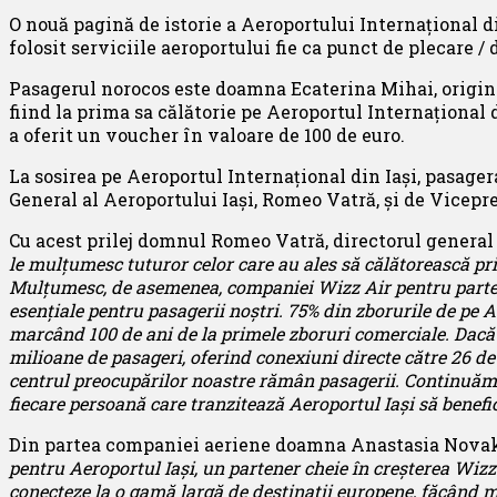
O nouă pagină de istorie a Aeroportului Internațional din
folosit serviciile aeroportului fie ca punct de plecare /
Pasagerul norocos este doamna Ecaterina Mihai, originar
fiind la prima sa călătorie pe Aeroportul Internațional d
a oferit un voucher în valoare de 100 de euro.
La sosirea pe Aeroportul Internațional din Iași, pasager
General al Aeroportului Iași, Romeo Vatră, și de Vicepr
Cu acest prilej domnul Romeo Vatră, directorul general 
le mulțumesc tuturor celor care au ales să călătorească prin
Mulțumesc, de asemenea, companiei Wizz Air pentru partener
esențiale pentru pasagerii noștri. 75% din zborurile de pe 
marcând 100 de ani de la primele zboruri comerciale. Dacă
milioane de pasageri, oferind conexiuni directe către 26 de d
centrul preocupărilor noastre rămân pasagerii. Continuăm să 
fiecare persoană care tranzitează Aeroportul Iași să benefi
Din partea companiei aeriene doamna Anastasia Novak, 
pentru Aeroportul Iași, un partener cheie în creșterea Wizz 
conecteze la o gamă largă de destinații europene, făcând ma