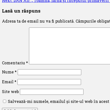
Next:
DAN Air: ,, Toamna, iarna și începutul primăverii
navigation
Lasă un răspuns
Adresa ta de email nu va fi publicată.
Câmpurile obliga
Comentariu
*
Nume
*
Email
*
Site web
Salvează-mi numele, emailul și site-ul web în acest