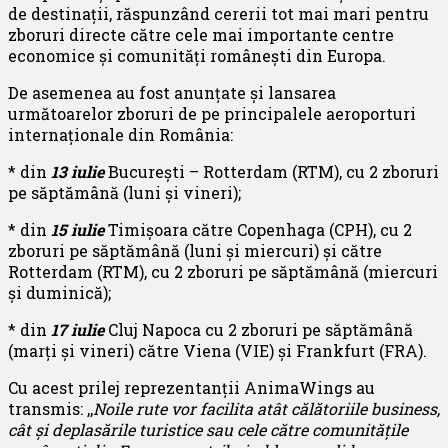
de destinații, răspunzând cererii tot mai mari pentru
zboruri directe către cele mai importante centre
economice și comunități românești din Europa.
De asemenea au fost anunțate și lansarea
următoarelor zboruri de pe principalele aeroporturi
internaționale din România:
* din
13 iulie
București – Rotterdam (RTM), cu 2 zboruri
pe săptămână (luni și vineri);
* din
15 iulie
Timișoara către Copenhaga (CPH), cu 2
zboruri pe săptămână (luni și miercuri) și către
Rotterdam (RTM), cu 2 zboruri pe săptămână (miercuri
și duminică);
* din
17 iulie
Cluj Napoca cu 2 zboruri pe săptămână
(marți și vineri) către Viena (VIE) și Frankfurt (FRA).
Cu acest prilej reprezentanții AnimaWings au
transmis: ,,
Noile rute vor facilita atât călătoriile business,
cât și deplasările turistice sau cele către comunitățile