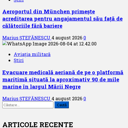
Aeroportul din München primește
acreditarea pentru angajamentul său față de
călătoriile fără bariere
Marius ȘTEFĂNESCU
4 august 2026
0
Aviația militară
Știri
Evacuare medicală aeriană de pe o platformă
maritimă situată la aproximativ 90 de mile
marine în largul Mării Negre
Marius ȘTEFĂNESCU
4 august 2026
0
Caută
după:
ARTICOLE RECENTE