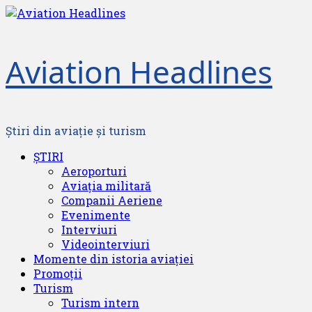
Skip
to
content
Aviation Headlines
Știri din aviație și turism
Primary
ȘTIRI
Menu
Aeroporturi
Aviația militară
Companii Aeriene
Evenimente
Interviuri
Videointerviuri
Momente din istoria aviației
Promoții
Turism
Turism intern