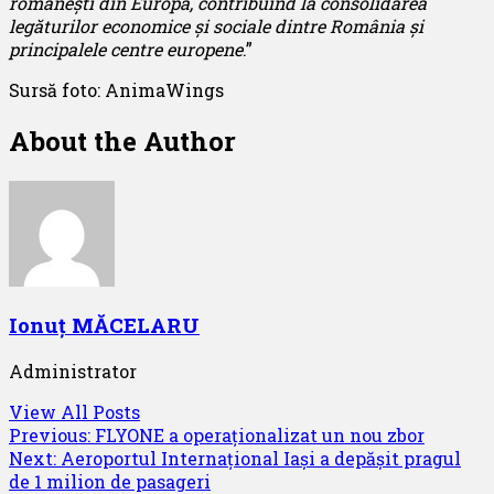
românești din Europa, contribuind la consolidarea
legăturilor economice și sociale dintre România și
principalele centre europene
.”
Sursă foto: AnimaWings
About the Author
Ionuț MĂCELARU
Administrator
View All Posts
Post
Previous:
FLYONE a operaționalizat un nou zbor
Next:
Aeroportul Internațional Iași a depășit pragul
navigation
de 1 milion de pasageri