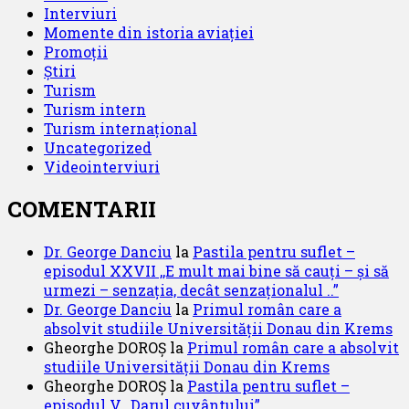
Interviuri
Momente din istoria aviației
Promoții
Știri
Turism
Turism intern
Turism internațional
Uncategorized
Videointerviuri
COMENTARII
Dr. George Danciu
la
Pastila pentru suflet –
episodul XXVII ,,E mult mai bine să cauți – și să
urmezi – senzația, decât senzaționalul ..”
Dr. George Danciu
la
Primul român care a
absolvit studiile Universității Donau din Krems
Gheorghe DOROȘ
la
Primul român care a absolvit
studiile Universității Donau din Krems
Gheorghe DOROȘ
la
Pastila pentru suflet –
episodul V ,,Darul cuvântului”