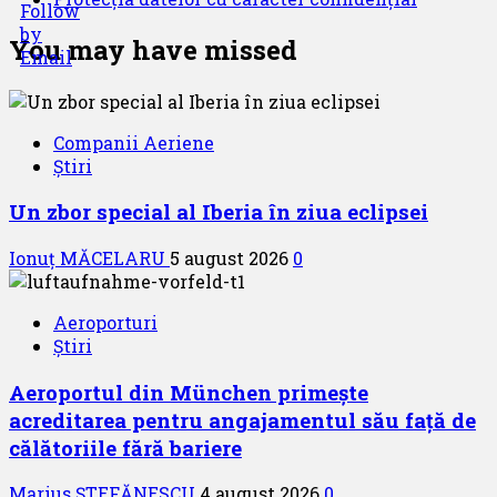
You may have missed
Companii Aeriene
Știri
Un zbor special al Iberia în ziua eclipsei
Ionuț MĂCELARU
5 august 2026
0
Aeroporturi
Știri
Aeroportul din München primește
acreditarea pentru angajamentul său față de
călătoriile fără bariere
Marius ȘTEFĂNESCU
4 august 2026
0