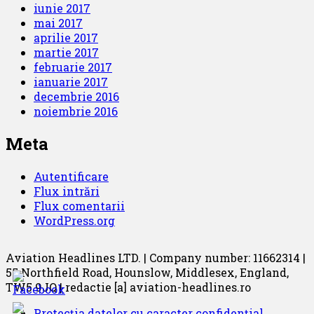
iunie 2017
mai 2017
aprilie 2017
martie 2017
februarie 2017
ianuarie 2017
decembrie 2016
noiembrie 2016
Meta
Autentificare
Flux intrări
Flux comentarii
WordPress.org
Aviation Headlines LTD. | Company number: 11662314 |
55 Northfield Road, Hounslow, Middlesex, England,
TW5 9JQ | redactie [a] aviation-headlines.ro
Protecția datelor cu caracter confidențial