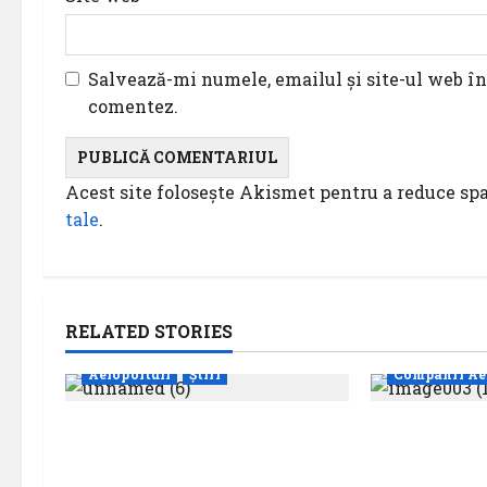
Salvează-mi numele, emailul și site-ul web în
comentez.
Acest site folosește Akismet pentru a reduce s
tale
.
RELATED STORIES
Aeroporturi
Știri
Companii Ae
Aeroportul din Bruxelles a
Eurowings –
organizat cea de-a 9 -a
milioane de
ediție a Zilei spotterilor
transportat