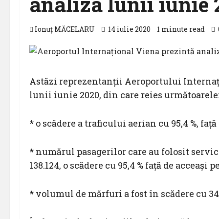
analiza lunii iunie
Ionuț MĂCELARU
14 iulie 2020
1 minute read
Astăzi reprezentanții Aeroportului Interna
lunii iunie 2020, din care reies următoarele
* o scădere a traficului aerian cu 95,4 %, faț
* numărul pasagerilor care au folosit servici
138.124, o scădere cu 95,4 % față de acceași p
* volumul de mărfuri a fost în scădere cu 34