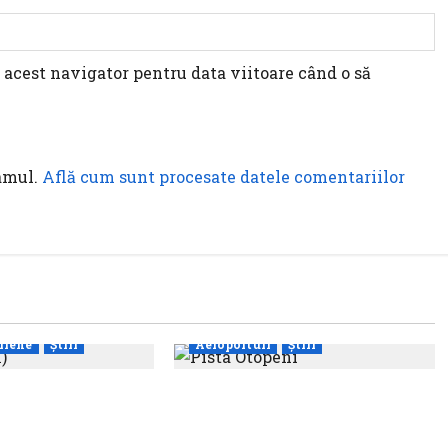
 acest navigator pentru data viitoare când o să
pamul.
Află cum sunt procesate datele comentariilor
riene
Știri
Aeroporturi
Știri
 peste zece
Compania Națională
 pasageri
Aeroporturi București a
i în prima
semnat contractul pentru