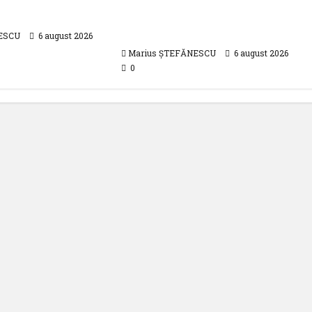
anului
proiectarea și execuția
parcului fotovoltaic
ESCU
6 august 2026
Marius ȘTEFĂNESCU
6 august 2026
0