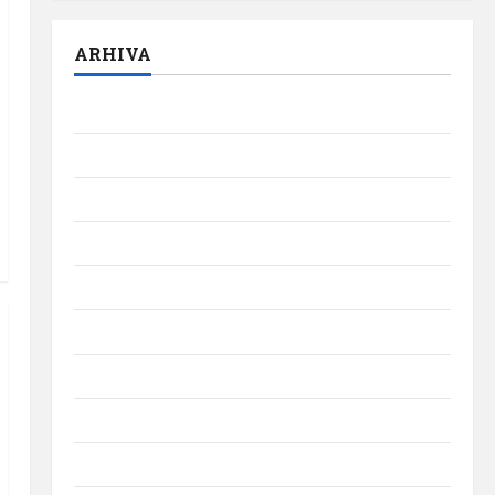
ARHIVA
august 2026
iulie 2026
iunie 2026
mai 2026
aprilie 2026
martie 2026
februarie 2026
ianuarie 2026
decembrie 2025