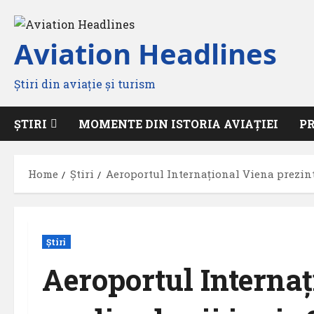
Skip
to
Aviation Headlines
content
Știri din aviație și turism
ȘTIRI
MOMENTE DIN ISTORIA AVIAȚIEI
P
Home
Știri
Aeroportul Internațional Viena prezint
Știri
Aeroportul Internaț