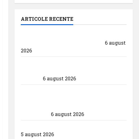
ARTICOLE RECENTE
Aeroportul din Bruxelles a organizat cea
de-a 9 -a ediție a Zilei spotterilor
6 august
2026
Eurowings – peste zece milioane de
pasageri transportati în prima jumătate
a anului
6 august 2026
Compania Națională Aeroporturi
București a semnat contractul pentru
proiectarea și execuția parcului
fotovoltaic
6 august 2026
Un zbor special al Iberia în ziua eclipsei
5 august 2026