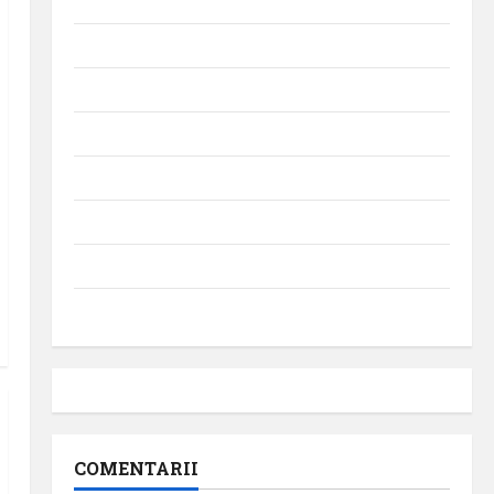
Momente din istoria aviației
Promoții
Știri
Turism
Turism intern
Turism internațional
Uncategorized
Videointerviuri
COMENTARII