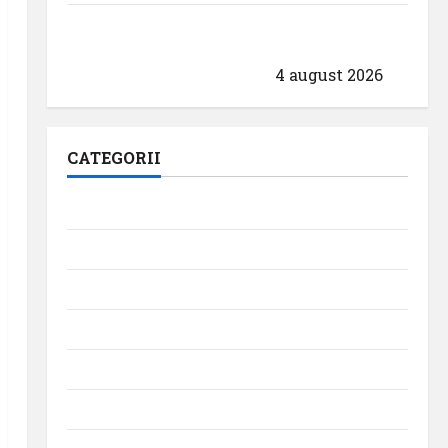
Aeroportul din München primește
acreditarea pentru angajamentul său față
de călătoriile fără bariere
4 august 2026
CATEGORII
Aeroporturi
Aviația militară
Companii Aeriene
Evenimente
Featured
Interviuri