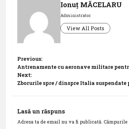
Ionuț MĂCELARU
Administrator
View All Posts
P
Previous:
Antrenamente cu aeronave militare pentru
o
Next:
s
Zborurile spre / dinspre Italia suspendate
t
n
Lasă un răspuns
a
Adresa ta de email nu va fi publicată.
Câmpurile 