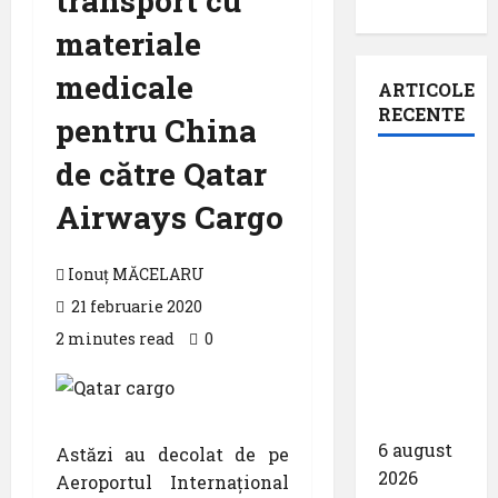
transport cu
materiale
medicale
ARTICOLE
RECENTE
pentru China
de către Qatar
Aeroportul
din
Airways Cargo
Bruxelles
a
Ionuț MĂCELARU
organizat
21 februarie 2020
cea de-a
9 -a
2 minutes read
0
ediție a
Zilei
spotterilor
6 august
Astăzi au decolat de pe
2026
Aeroportul Internațional