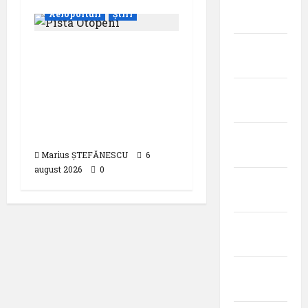
februarie
Aeroporturi
Știri
2025
ianuarie
Compania Națională
2025
Aeroporturi București
a semnat contractul
decembrie
pentru proiectarea și
2024
execuția parcului
fotovoltaic
noiembrie
2024
Marius ȘTEFĂNESCU
6
august 2026
0
octombrie
2024
septembrie
2024
august
2024