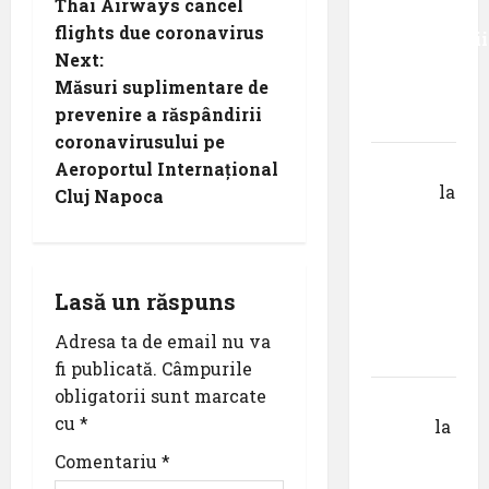
Thai Airways cancel
studiile
o
flights due coronavirus
Universității
Next:
Donau
s
Măsuri suplimentare de
din
t
prevenire a răspândirii
Krems
coronavirusului pe
n
Gheorghe
Aeroportul Internațional
DOROȘ
la
Cluj Napoca
a
Pastila
pentru
v
suflet –
i
Lasă un răspuns
episodul
V ,,Darul
Adresa ta de email nu va
g
cuvântului”
fi publicată.
Câmpurile
a
obligatorii sunt marcate
Calin
cu
*
Tertan
la
t
Pastila
Comentariu
*
pentru