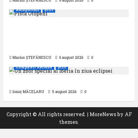
Marius ȘTEFĂNESCU
6 august 2026
0
Aeroporturi
Știri
Compania Națională Aeroporturi
București a semnat contractul pentru
proiectarea și execuția parcului
fotovoltaic
Marius ȘTEFĂNESCU
6 august 2026
0
Companii Aeriene
Știri
Un zbor special al Iberia în ziua eclipsei
Ionuț MĂCELARU
5 august 2026
0
Copyright © All rights reserved.
|
MoreNews
by AF
themes.