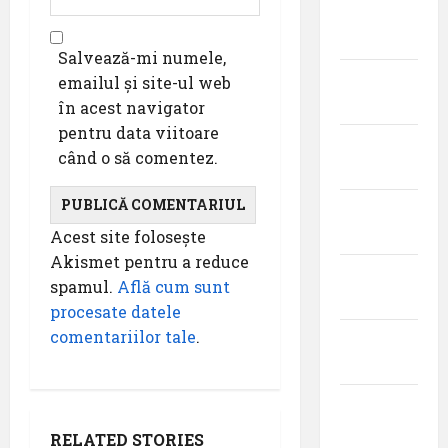
aprilie
2026
Salvează-mi numele,
martie
emailul și site-ul web
2026
în acest navigator
pentru data viitoare
februarie
când o să comentez.
2026
ianuarie
2026
Acest site folosește
Akismet pentru a reduce
decembrie
spamul.
Află cum sunt
2025
procesate datele
comentariilor tale
.
noiembrie
2025
octombrie
2025
RELATED STORIES