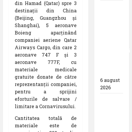
din Hamad (Qatar) spre 3
Eurowings
destinații din China
– peste
(Beijing, Guangzhou și
zece
Shanghai), 5 aeronave
milioane
Boieng aparținând
de
companiei aeriene Qatar
pasageri
Airways Cargo, din care 2
transportati
aeronave 747 F și 3
în prima
aeronave 777F, cu
jumătate
materiale medicale
a anului
gratuite donate de către
6 august
reprezentanții companiei,
2026
pentru a sprijini
eforturile de salvare /
Compania
limitare a Cornavirusului.
Națională
Aeroporturi
Cantitatea totală de
București
materiale este de
a semnat