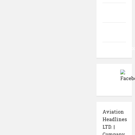
Flux
intrări
Flux
comentarii
WordPress.o
Aviation
Headlines
LTD. |
Company