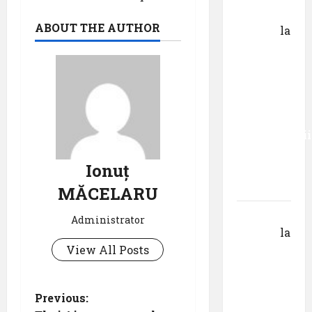
George
ABOUT THE AUTHOR
Danciu
la
Primul
român
care a
absolvit
studiile
Universității
Donau
Ionuț
din
Krems
MĂCELARU
Gheorghe
Administrator
DOROȘ
la
View All Posts
Primul
român
care a
P
Previous:
absolvit