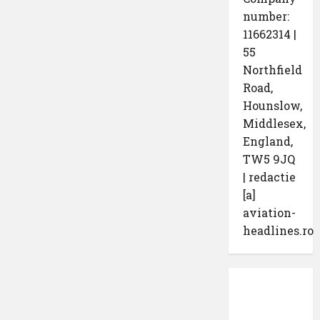
number:
11662314 |
55
Northfield
Road,
Hounslow,
Middlesex,
England,
TW5 9JQ
| redactie
[a]
aviation-
headlines.ro
Protecția
datelor