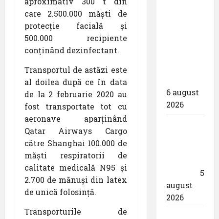
aproximativ 300 t din
contractul
care 2.500.000 măști de
pentru
protecție facială și
proiectarea
500.000 recipiente
și
conținând dezinfectant.
execuția
parcului
Transportul de astăzi este
fotovoltaic
al doilea după ce în data
6 august
de la 2 februarie 2020 au
2026
fost transportate tot cu
aeronave aparținând
Un zbor
Qatar Airways Cargo
special
către Shanghai 100.000 de
al Iberia
măști respiratorii de
în ziua
calitate medicală N95 și
eclipsei
5
2.700 de mănuși din latex
august
de unică folosință.
2026
Transporturile de
Aeroportul