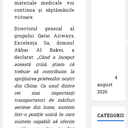
materiale medicale vor
din
continua și săptămânile
München
viitoare.
primește
acreditarea
Directorul general al
pentru
grupului Qatar Airways,
angajamentu
Excelența Sa, domnul
său față
Akbar Al Baker, a
de
declarat: „
Când a început
călătoriile
această criză, știam că
fără
trebuie să contribuim la
bariere
4
sprijinirea prietenilor noștri
august
din China. Ca unul dintre
2026
cei mai importanți
transportatori de mărfuri
aeriene din lume, suntem
într-o poziție unică în care
CATEGORII
suntem capabili să oferim