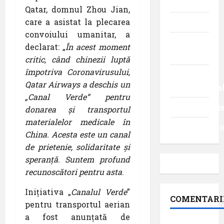
Știri
Qatar, domnul Zhou Jian,
care a asistat la plecarea
Turism
convoiului umanitar, a
Turism
declarat: „
În acest moment
intern
critic, când chinezii luptă
împotriva Coronavirusului,
Turism
Qatar Airways a deschis un
internaționa
„Canal Verde” pentru
Uncategoriz
donarea și transportul
materialelor medicale în
Videointervi
China. Acesta este un canal
de prietenie, solidaritate și
speranță. Suntem profund
recunoscători pentru asta
.
Inițiativa „
Canalul Verde
”
COMENTARI
pentru transportul aerian
a fost anunțată de