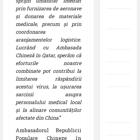
sprijin umanitar imediat
Aeroporturi
prin furnizarea de aeronave
Aviația
și donarea de materiale
militară
medicale, precum și prin
coordonarea
Companii
aranjamentelor logistice.
Aeriene
Lucrând cu Ambasada
Chineză în Qatar, sperăm că
Evenimente
eforturile noastre
Featured
combinate pot contribui la
limitarea răspândirii
Interviuri
acestui virus, la ușurarea
Momente
sarcinii asupra
din
personalului medical local
istoria
și la alinare comunităților
aviației
afectate din China
.”
Promoții
Ambasadorul Republicii
Populare Chineze în