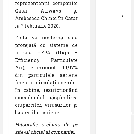
Dr.
reprezentanții companiei
George
Qatar Airways și
Danciu
la
Ambasada Chinei în Qatar
Pastila
la 7 februarie 2020.
pentru
Flota sa modernă este
suflet –
protejată cu sisteme de
episodul
filtrare HEPA (High –
XXVII ,,E
Efficiency Particulate
mult mai
Air), eliminând 99,97%
bine să
din particulele aeriene
cauți – și
fine din circulația aerului
să
în cabine, restricționând
urmezi –
considerabil răspândirea
senzația,
ciupercilor, virusurilor și
decât
bacteriilor aeriene.
senzaționalu
..”
Fotografie preluata de pe
site-ul oficial al companiei
.
Dr.