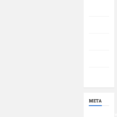
martie
2017
februarie
2017
ianuarie
2017
decembrie
2016
noiembrie
2016
META
Autentificar