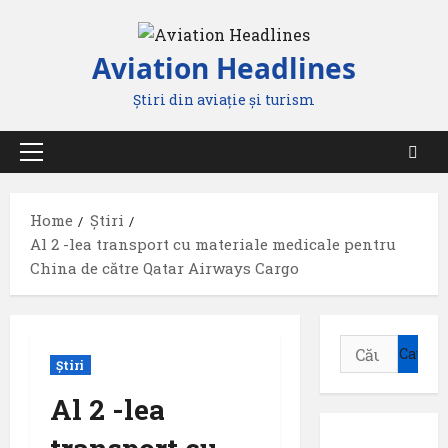
Skip
to
Aviation Headlines
content
Știri din aviație și turism
Primary
Menu
Home
Știri
Al 2 -lea transport cu materiale medicale pentru
China de către Qatar Airways Cargo
Caută
Știri
după:
Al 2 -lea