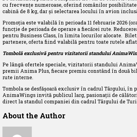
cu frecvenţe numeroase, oferind românilor posibilitatea
cabină de 8 kg, dar și selectarea locului în avion inclusă
Promoția este valabilă în perioada 11 februarie 2026 (ora 
funcție de perioada de operare a fiecărei rute. Reducerea
pentru Business Class, în limita locurilor alocate. Bile
partenere, oferta fiind valabilă pentru toate rutele afl
Tombolă exclusivă pentru vizitatorii
standului AnimaWin
Pe lângă ofertele speciale, vizitatorii standului Anima
premii Anima Plus, fiecare premiu constând în două bil
rute interne.
Tombola se desfășoară exclusiv în cadrul Târgului, în p
AnimaWings invită publicul larg, pasionații de călătorii 
direct la standul companiei din cadrul Târgului de Tur
About the Author