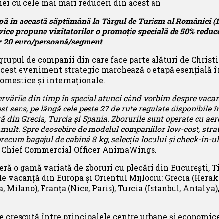
ipă în această săptămână la Târgul de Turism al României (1
ice propune vizitatorilor o promoție specială de 50% reducer
oar 20 euro/persoană/segment.
grupul de companii din care face parte alături de Christ
 acest eveniment strategic marchează o etapă esențială 
domestice și internaționale.
zervările din timp în special atunci când vorbim despre vac
st sens, pe lângă cele peste 27 de rute regulate disponibile 
ță din Grecia, Turcia şi Spania. Zborurile sunt operate cu a
i mult. Spre deosebire de modelul companiilor low-cost, stra
ă precum bagajul de cabină 8 kg, selecția locului și check-in-u
a, Chief Commercial Officer AnimaWings.
ă o gamă variată de zboruri cu plecări din București, Tim
de vacanță din Europa și Orientul Mijlociu: Grecia (Herak
ia, Milano), Franța (Nice, Paris), Turcia (Istanbul, Antaly
 crescută între principalele centre urbane și economice,