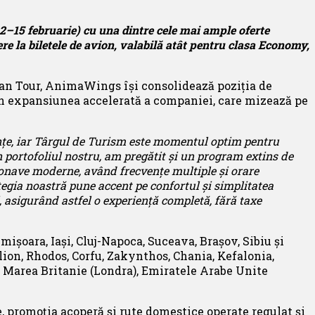
2–15 februarie) cu una dintre cele mai ample oferte
e la biletele de avion, valabilă atât pentru clasa Economy,
ian Tour, AnimaWings își consolidează poziția de
în expansiunea accelerată a companiei, care mizează pe
anţe, iar Târgul de Turism este momentul optim pentru
în portofoliul nostru, am pregătit și un program extins de
eronave moderne, având frecvențe multiple și orare
tegia noastră pune accent pe confortul și simplitatea
l, asigurând astfel o experiență completă, fără taxe
ișoara, Iași, Cluj-Napoca, Suceava, Braşov, Sibiu și
lion, Rhodos, Corfu, Zakynthos, Chania, Kefalonia,
a), Marea Britanie (Londra), Emiratele Arabe Unite
 promoția acoperă și rute domestice operate regulat şi