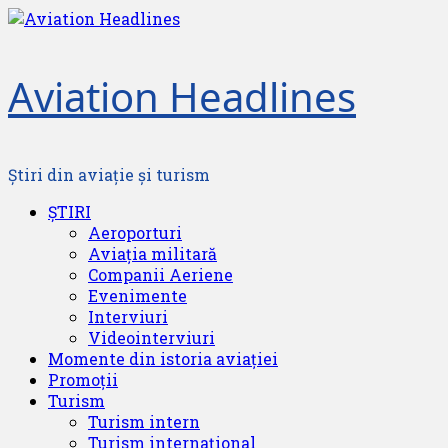
Skip
to
content
Aviation Headlines
Știri din aviație și turism
Primary
ȘTIRI
Menu
Aeroporturi
Aviația militară
Companii Aeriene
Evenimente
Interviuri
Videointerviuri
Momente din istoria aviației
Promoții
Turism
Turism intern
Turism internațional