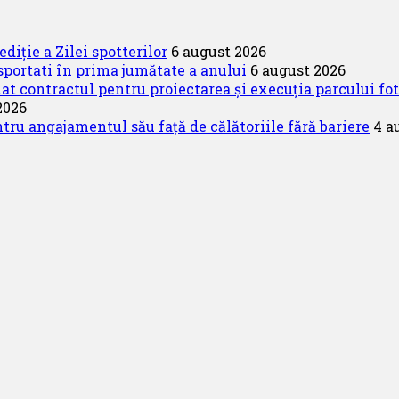
diție a Zilei spotterilor
6 august 2026
portati în prima jumătate a anului
6 august 2026
 contractul pentru proiectarea și execuția parcului fo
2026
u angajamentul său față de călătoriile fără bariere
4 a