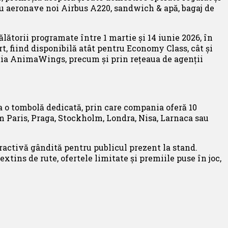
cu aeronave noi Airbus A220, sandwich & apă, bagaj de
călătorii programate între 1 martie și 14 iunie 2026, în
rt, fiind disponibilă atât pentru Economy Class, cât și
icația AnimaWings, precum și prin rețeaua de agenții
a o tombolă dedicată, prin care compania oferă 10
 Paris, Praga, Stockholm, Londra, Nisa, Larnaca sau
eractivă gândită pentru publicul prezent la stand.
xtins de rute, ofertele limitate și premiile puse în joc,