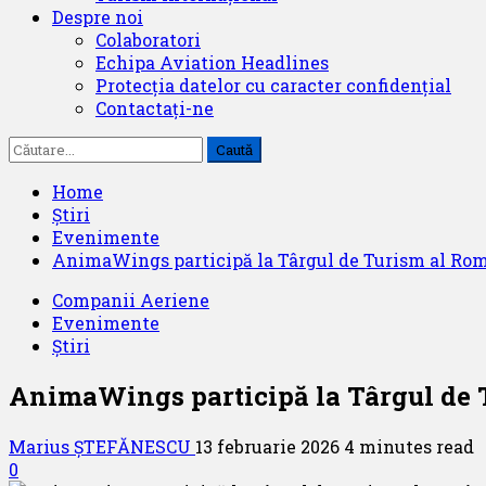
Despre noi
Colaboratori
Echipa Aviation Headlines
Protecția datelor cu caracter confidențial
Contactați-ne
Caută
după:
Home
Știri
Evenimente
AnimaWings participă la Târgul de Turism al Româ
Companii Aeriene
Evenimente
Știri
AnimaWings participă la Târgul de T
Marius ȘTEFĂNESCU
13 februarie 2026
4 minutes read
0