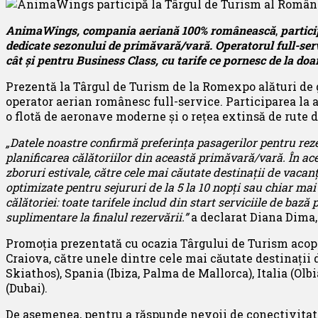
AnimaWings
, compania aeriană 100% românească
,
partic
dedicate sezonului de primăvară/vară. Operatorul full-serv
cât și pentru Business Class, cu tarife ce pornesc de la d
Prezentă la Târgul de Turism de la Romexpo alături de 
operator aerian românesc full-service. Participarea la
o flotă de aeronave moderne și o rețea extinsă de rute 
„Datele noastre confirmă preferința pasagerilor pentru re
planificarea călătoriilor din această primăvară/vară. În ace
zboruri estivale,
către cele mai căutate destinații de vacan
optimizate pentru sejururi de la 5 la 10 nopți sau chiar ma
călătoriei: toate tarifele includ din start serviciile de baz
suplimentare la finalul rezervării.”
a declarat Diana Dim
Promoția prezentată cu ocazia Târgului de Turism acoper
Craiova, către unele dintre cele mai căutate destinații 
Skiathos), Spania (Ibiza, Palma de Mallorca), Italia (Olb
(Dubai).
De asemenea, pentru a răspunde nevoii de conectivitate