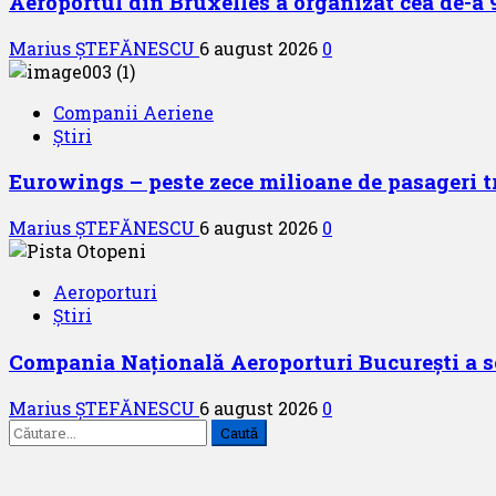
Aeroportul din Bruxelles a organizat cea de-a 9 
Marius ȘTEFĂNESCU
6 august 2026
0
Companii Aeriene
Știri
Eurowings – peste zece milioane de pasageri t
Marius ȘTEFĂNESCU
6 august 2026
0
Aeroporturi
Știri
Compania Națională Aeroporturi București a se
Marius ȘTEFĂNESCU
6 august 2026
0
Caută
după: