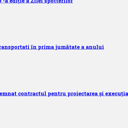
-a ediție a Zilei spotterilor
ransportati în prima jumătate a anului
mnat contractul pentru proiectarea și execuția