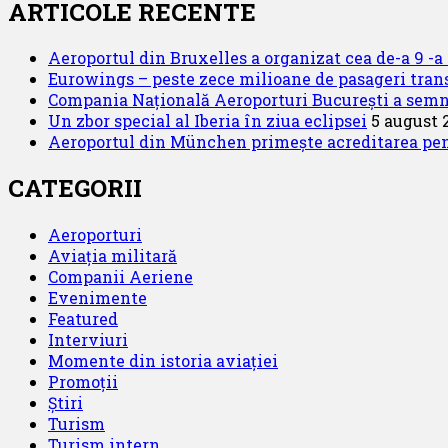
ARTICOLE RECENTE
Aeroportul din Bruxelles a organizat cea de-a 9 -a e
Eurowings – peste zece milioane de pasageri trans
Compania Națională Aeroporturi București a semnat
Un zbor special al Iberia în ziua eclipsei
5 august 
Aeroportul din München primește acreditarea pentr
CATEGORII
Aeroporturi
Aviația militară
Companii Aeriene
Evenimente
Featured
Interviuri
Momente din istoria aviației
Promoții
Știri
Turism
Turism intern