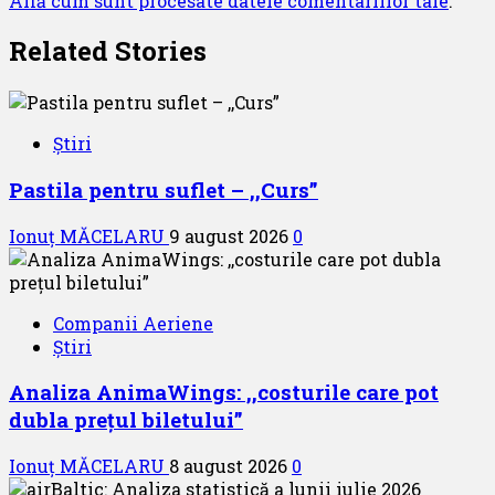
Află cum sunt procesate datele comentariilor tale
.
Related Stories
Știri
Pastila pentru suflet – ,,Curs”
Ionuț MĂCELARU
9 august 2026
0
Companii Aeriene
Știri
Analiza AnimaWings: ,,costurile care pot
dubla prețul biletului”
Ionuț MĂCELARU
8 august 2026
0