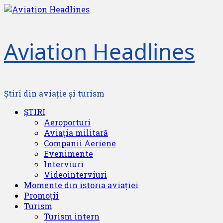
Skip
to
content
Aviation Headlines
Știri din aviație și turism
Primary
ȘTIRI
Menu
Aeroporturi
Aviația militară
Companii Aeriene
Evenimente
Interviuri
Videointerviuri
Momente din istoria aviației
Promoții
Turism
Turism intern