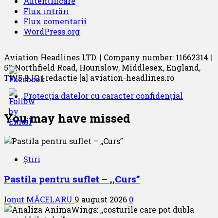
Autentificare
Flux intrări
Flux comentarii
WordPress.org
Aviation Headlines LTD. | Company number: 11662314 |
55 Northfield Road, Hounslow, Middlesex, England,
TW5 9JQ | redactie [a] aviation-headlines.ro
Protecția datelor cu caracter confidențial
You may have missed
Știri
Pastila pentru suflet – ,,Curs”
Ionuț MĂCELARU
9 august 2026
0