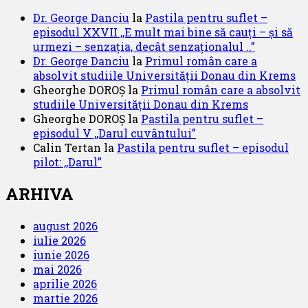
Dr. George Danciu
la
Pastila pentru suflet –
episodul XXVII ,,E mult mai bine să cauți – și să
urmezi – senzația, decât senzaționalul ..”
Dr. George Danciu
la
Primul român care a
absolvit studiile Universității Donau din Krems
Gheorghe DOROȘ
la
Primul român care a absolvit
studiile Universității Donau din Krems
Gheorghe DOROȘ
la
Pastila pentru suflet –
episodul V ,,Darul cuvântului”
Calin Tertan
la
Pastila pentru suflet – episodul
pilot: ,,Darul”
ARHIVA
august 2026
iulie 2026
iunie 2026
mai 2026
aprilie 2026
martie 2026