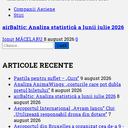
Companii Aeriene
Știri
airBaltic: Analiza statistică a lunii iulie 2026
Ionuț MĂCELARU
8 august 2026
0
Caută
după:
ARTICOLE RECENTE
Pastila pentru suflet – ,,Curs”
9 august 2026
Analiza AnimaWings: ,,costurile care pot dubla
prețul biletului”
8 august 2026
airBaltic: Analiza statistică a lunii iulie 2026
8
august 2026
Aeroportul Internațional ,,Avram Iancu” Cluj:
,,Utilizează responsabil drona din dotare”
7
august 2026
Aeroportul din Bruxelles a organizat cea de-a 9 -