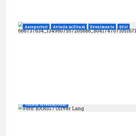
Aeroporturi
Aviația militară
Evenimente
Știri
Companii Aeriene
Evenimente
Știri
Turism internațional