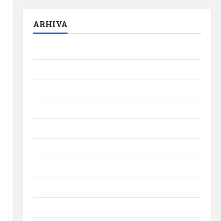
ARHIVA
august 2026
iulie 2026
iunie 2026
mai 2026
aprilie 2026
martie 2026
februarie 2026
ianuarie 2026
decembrie 2025