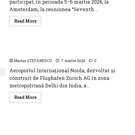
participat, în perioada 5–6 martie 2026, la
Amsterdam, la reuniunea “Seventh...
Read
Read More
more
about
AACR
asigură
pregătirea
Aeroportul Internațional Noida a primit licență
continuă
a
de operare
specialiștilor
săi
Marius ȘTEFĂNESCU
7 martie 2026
0
pentru
menținerea
Aeroportul Internațional Noida, dezvoltat și
unui
nivel
construit de Flughafen Zürich AG în zona
ridicat
al
metropolitană Delhi din India, a...
standardelor
europene
de
Read
Read More
siguranță
more
aeronautică
about
Aeroportul
Internațional
Noida
CNAB lansează licitația pentru stații de
a
primit
încărcare a autovehiculelor electrice
licență
de