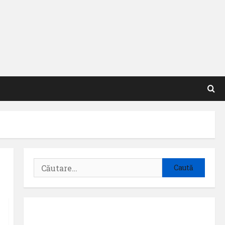
Caută
după: