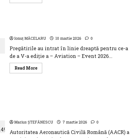
Show
more
(BIAS)
about
2026!
Evenimentul
BARIG
–
10 zile până la începerea conferinței
de
la
internaționale Aviation – Event 2026 CLJ
Berlin,
consolidarea
Ionuț MĂCELARU
10 martie 2026
0
traficului
aerian
Pregătirile au intrat în linie dreaptă pentru ce-a
și
a
de a V-a ediție a – Aviation – Event 2026...
turismului
Read
Read More
more
about
10
zile
până
AACR asigură pregătirea continuă a
la
începerea
specialiștilor săi pentru menținerea unui nivel
conferinței
internaționale
ridicat al standardelor europene de siguranță
Aviation
aeronautică
–
Event
Marius ȘTEFĂNESCU
7 martie 2026
0
2026
CLJ
Autoritatea Aeronautică Civilă Română (AACR) a