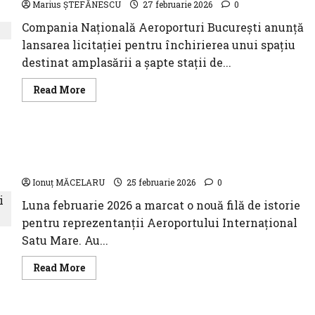
Marius ȘTEFĂNESCU
27 februarie 2026
0
operare
Compania Națională Aeroporturi București anunță
lansarea licitației pentru închirierea unui spațiu
destinat amplasării a șapte stații de...
Read
Read More
more
about
CNAB
lansează
licitația
Aeroportul Internațional Satu Mare gazda celei
pentru
stații
de a X-a ediții a ,,Business &Local Comumunity”
de
încărcare
Ionuț MĂCELARU
25 februarie 2026
0
a
autovehiculelor
Luna februarie 2026 a marcat o nouă filă de istorie
electrice
pentru reprezentanții Aeroportului Internațional
Satu Mare. Au...
Read
Read More
more
about
Aeroportul
Internațional