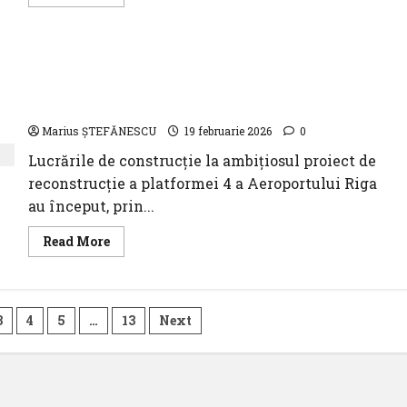
more
about
CNAB
ridică
standardele
Au început lucrările de construcție la proiectul
–
două
de reconstrucție a platformei 4 a Aeroportului
lounge-
uri
Riga
premium
își
Marius ȘTEFĂNESCU
19 februarie 2026
0
caută
operatorii
Lucrările de construcție la ambițiosul proiect de
reconstrucție a platformei 4 a Aeroportului Riga
au început, prin...
Read
Read More
more
about
Au
început
lucrările
de
3
4
5
…
13
Next
construcție
la
proiectul
de
reconstrucție
a
platformei