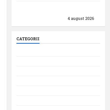
Aeroportul din München primește
acreditarea pentru angajamentul său față
de călătoriile fără bariere
4 august 2026
CATEGORII
Aeroporturi
Aviația militară
Companii Aeriene
Evenimente
Featured
Interviuri