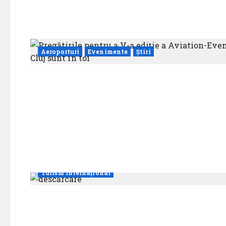
Aeroporturi
Evenimente
Știri
Evenimente
Știri
Turism intern
Turism internațional