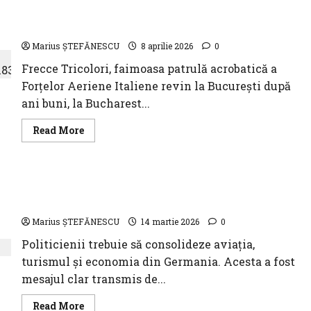
acrobatică a Forțelor Aeriene Italiene la
Bucharest International Air Show (BIAS) 2026!
Marius ȘTEFĂNESCU
8 aprilie 2026
0
Frecce Tricolori, faimoasa patrulă acrobatică a
Forțelor Aeriene Italiene revin la București după
ani buni, la Bucharest...
Read
Read More
more
about
Frecce
Tricolori
—
Evenimentul BARIG – de la Berlin, consolidarea
cea
mai
traficului aerian și a turismului
faimoasă
patrulă
Marius ȘTEFĂNESCU
14 martie 2026
0
acrobatică
a
Politicienii trebuie să consolideze aviația,
Forțelor
Aeriene
turismul și economia din Germania. Acesta a fost
Italiene
la
mesajul clar transmis de...
Bucharest
International
Air
Read
Read More