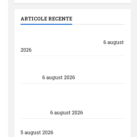
ARTICOLE RECENTE
Aeroportul din Bruxelles a organizat cea
de-a 9 -a ediție a Zilei spotterilor
6 august
2026
Eurowings – peste zece milioane de
pasageri transportati în prima jumătate
a anului
6 august 2026
Compania Națională Aeroporturi
București a semnat contractul pentru
proiectarea și execuția parcului
fotovoltaic
6 august 2026
Un zbor special al Iberia în ziua eclipsei
5 august 2026