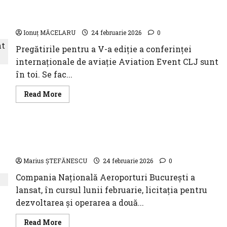
Satu
Pregătirile pentru a V-a ediție a Aviation-Event
Mare
gazda
Cluj sunt în toi
celei
de
Ionuț MĂCELARU
24 februarie 2026
0
a
X-
Pregătirile pentru a V-a ediție a conferinței
a
ediții
internaționale de aviație Aviation Event CLJ sunt
a
,,Business
în toi. Se fac...
&Local
Comumunity”
Read
Read More
more
about
Pregătirile
pentru
a
CNAB ridică standardele – două lounge-uri
V-
a
premium își caută operatorii
ediție
a
Marius ȘTEFĂNESCU
24 februarie 2026
0
Aviation-
Event
Compania Națională Aeroporturi București a
Cluj
sunt
lansat, în cursul lunii februarie, licitația pentru
în
toi
dezvoltarea și operarea a două...
Read
Read More