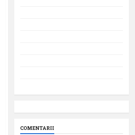
Momente din istoria aviației
Promoții
Știri
Turism
Turism intern
Turism internațional
Uncategorized
Videointerviuri
COMENTARII