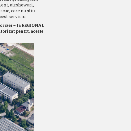
ment, airshowuri,
scue, care nu ştiu
est serviciu.
ia crizei – la REGIONAL
torizat pentru aceste