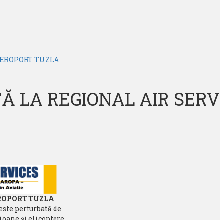
 AEROPORT TUZLA
TĂ LA REGIONAL AIR SER
EROPORT TUZLA
este perturbată de
ioane şi elicoptere