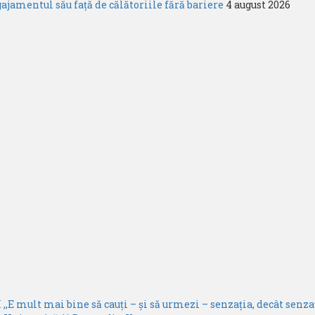
amentul său față de călătoriile fără bariere
4 august 2026
,,E mult mai bine să cauți – și să urmezi – senzația, decât senzaț