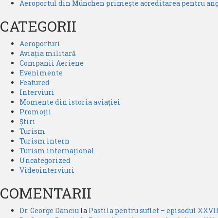
Aeroportul din München primește acreditarea pentru angaj
CATEGORII
Aeroporturi
Aviația militară
Companii Aeriene
Evenimente
Featured
Interviuri
Momente din istoria aviației
Promoții
Știri
Turism
Turism intern
Turism internațional
Uncategorized
Videointerviuri
COMENTARII
Dr. George Danciu
la
Pastila pentru suflet – episodul XXVII 