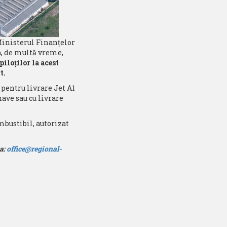
inisterul Finanţelor
a, de multă vreme,
piloţilor la acest
t.
pentru livrare Jet A1
nave sau cu livrare
bustibil, autorizat
sa:
office@regional-