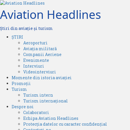
Skip
to
Aviation Headlines
content
Știri din aviație și turism
Primary
ȘTIRI
Menu
Aeroporturi
Aviația militară
Companii Aeriene
Evenimente
Interviuri
Videointerviuri
Momente din istoria aviației
Promoții
Turism
Turism intern
Turism internațional
Despre noi
Colaboratori
Echipa Aviation Headlines
Protecția datelor cu caracter confidențial
Contactați-ne