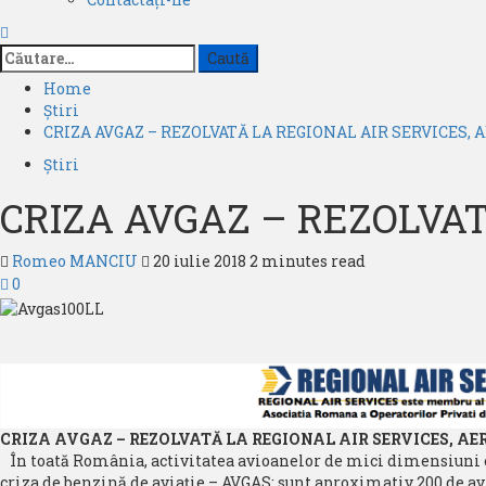
Caută
după:
Home
Știri
CRIZA AVGAZ – REZOLVATĂ LA REGIONAL AIR SERVICES,
Știri
CRIZA AVGAZ – REZOLVA
Romeo MANCIU
20 iulie 2018
2 minutes read
0
CRIZA AVGAZ – REZOLVATĂ LA REGIONAL AIR SERVICES, A
În toată România, activitatea avioanelor de mici dimensiuni 
criza de benzină de aviaţie – AVGAS: sunt aproximativ 200 de av