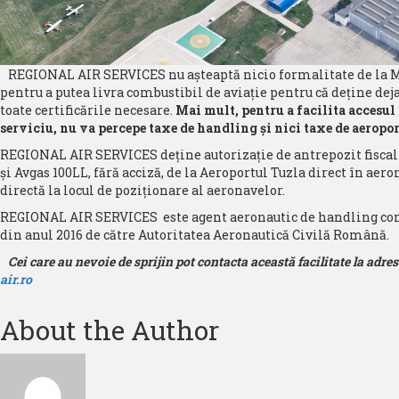
REGIONAL AIR SERVICES nu aşteaptă nicio formalitate de la M
pentru a putea livra combustibil de aviaţie pentru că deţine dej
toate certificările necesare.
Mai mult, pentru a facilita accesul 
serviciu, nu va percepe taxe de handling şi nici taxe de aeropor
REGIONAL AIR SERVICES deţine autorizaţie de antrepozit fiscal 
şi Avgas 100LL, fără acciză, de la Aeroportul Tuzla direct în aero
directă la locul de poziţionare al aeronavelor.
REGIONAL AIR SERVICES este agent aeronautic de handling com
din anul 2016 de către Autoritatea Aeronautică Civilă Română.
Cei care au nevoie de sprijin pot contacta această facilitate la adre
air.ro
About the Author