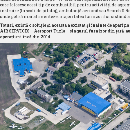
care folosesc acest tip de combustibil pentru activităţi de agre
instruire (la şcoli de pilotaj), ambulanţă aeriană sau Search & Re
unde pot să mai alimenteze, majoritatea furnizorilor sistând ac
Totusi, există o soluţie şi aceasta a existat şi înainte de apariţ
AIR SERVICES – Aeroport Tuzla – singurul furnizor din ţară au
operaţiuni încă din 2014.