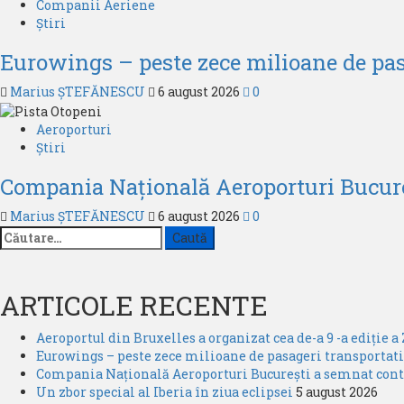
Companii Aeriene
Știri
Eurowings – peste zece milioane de pas
Marius ȘTEFĂNESCU
6 august 2026
0
Aeroporturi
Știri
Compania Națională Aeroporturi Bucureș
Marius ȘTEFĂNESCU
6 august 2026
0
Caută
după:
ARTICOLE RECENTE
Aeroportul din Bruxelles a organizat cea de-a 9 -a ediție a 
Eurowings – peste zece milioane de pasageri transportati
Compania Națională Aeroporturi București a semnat contra
Un zbor special al Iberia în ziua eclipsei
5 august 2026