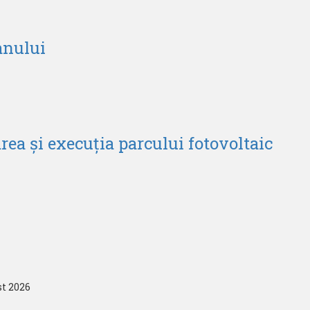
anului
ea și execuția parcului fotovoltaic
st 2026