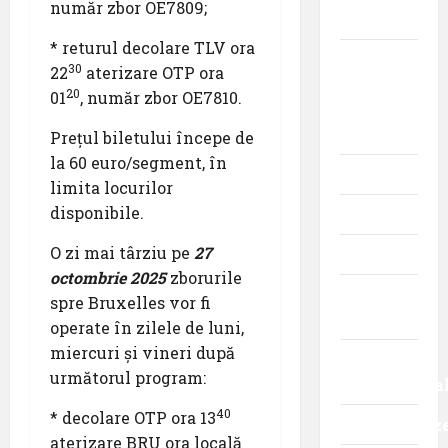
număr zbor OE7809;
Interviuri
* returul decolare TLV ora
Momente
30
22
aterizare OTP ora
din
20
01
, număr zbor OE7810.
istoria
aviației
Prețul biletului începe de
la 60 euro/segment, în
Promoții
limita locurilor
disponibile.
Știri
O zi mai târziu pe
27
Turism
octombrie 2025
zborurile
Turism
spre Bruxelles vor fi
intern
operate în zilele de luni,
miercuri și vineri după
Turism
următorul program:
internaționa
40
* decolare OTP ora 13
Uncategoriz
aterizare BRU ora locală