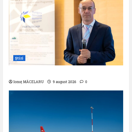
Știri
Pastila pentru suflet – ,,Curs”
Ionuț MĂCELARU
9 august 2026
0