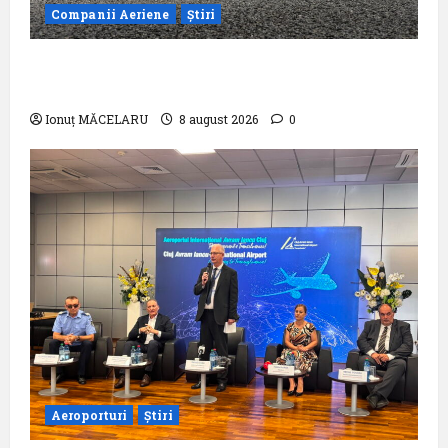
Companii Aeriene
Știri
airBaltic: Analiza statistică a lunii iulie
2026
Ionuț MĂCELARU
8 august 2026
0
Aeroporturi
Știri