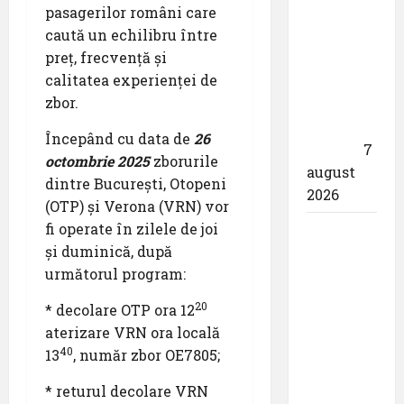
pasagerilor români care
Iancu”
caută un echilibru între
Cluj:
preț, frecvență și
,,Utilizează
calitatea experienței de
responsabil
zbor.
drona
din
Începând cu data de
26
dotare”
7
octombrie 2025
zborurile
august
dintre București, Otopeni
2026
(OTP) și Verona (VRN) vor
fi operate în zilele de joi
Aeroportul
și duminică, după
din
următorul program:
Bruxelles
a
20
* decolare OTP ora 12
organizat
aterizare VRN ora locală
cea de-a
40
13
, număr zbor OE7805;
9 -a
ediție a
* returul decolare VRN