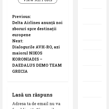
2026
iulie
P
Previous:
2026
Delta Airlines anunță noi
o
zboruri spre destinații
iunie
europene
2026
s
Next:
mai 2026
t
Dialogurile AVH-RO, azi
maiorul NIKOS
aprilie
n
KORONIADIS –
2026
DAEDALUS DEMO TEAM
a
martie
GRECIA
2026
v
februarie
i
2026
Lasă un răspuns
g
ianuarie
Adresa ta de email nu va
2026