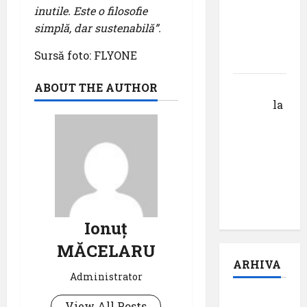
suflet –
inutile. Este o filosofie
episodul
simplă, dar sustenabilă”.
V ,,Darul
Sursă foto: FLYONE
cuvântului”
Calin
ABOUT THE AUTHOR
Tertan
la
Pastila
pentru
suflet –
episodul
pilot:
,,Darul”
Ionuț
MĂCELARU
ARHIVA
Administrator
august
View All Posts