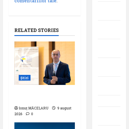
comentariilor tale
.
octombrie
2024
septembrie
RELATED STORIES
2024
august
2024
iulie
2024
Știri
iunie
2024
Pastila pentru suflet –
,,Curs”
mai 2024
Ionuț MĂCELARU
9 august
aprilie
2026
0
2024