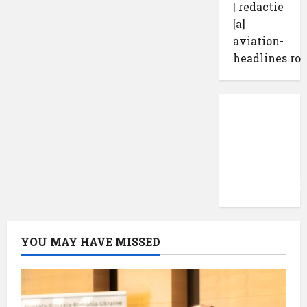
| redactie
[a]
aviation-
headlines.ro
Protecția
datelor
cu
caracter
confidențial
YOU MAY HAVE MISSED