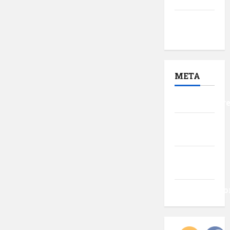
noiembrie
2016
META
Autentificar
Flux
intrări
Flux
comentarii
WordPress.o