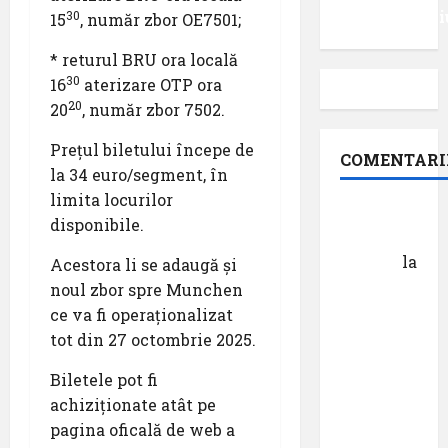
Videointervi
30
15
, număr zbor OE7501;
* returul BRU ora locală
30
16
aterizare OTP ora
20
20
, număr zbor 7502.
Prețul biletului începe de
COMENTARI
la 34 euro/segment, în
limita locurilor
Dr.
disponibile.
George
Danciu
la
Acestora li se adaugă și
Pastila
noul zbor spre Munchen
pentru
ce va fi operaționalizat
suflet –
tot din 27 octombrie 2025.
episodul
Biletele pot fi
XXVII ,,E
achiziționate atât pe
mult mai
pagina oficală de web a
bine să