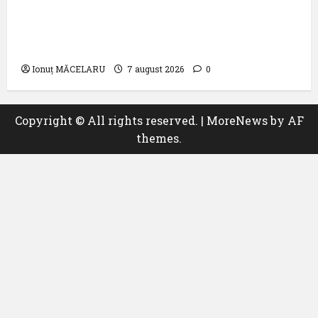
Aeroportul Internațional ,,Avram Iancu”
Cluj: ,,Utilizează responsabil drona din
dotare”
Ionuț MĂCELARU
7 august 2026
0
Copyright © All rights reserved.
|
MoreNews
by AF
themes.