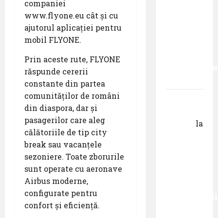
companiei
cauți – și
www.flyone.eu cât și cu
să
ajutorul aplicației pentru
urmezi –
mobil FLYONE.
senzația,
decât
Prin aceste rute, FLYONE
senzaționalu
răspunde cererii
..”
constante din partea
comunităților de români
Dr.
din diaspora, dar și
George
pasagerilor care aleg
Danciu
la
călătoriile de tip city
Primul
break sau vacanțele
român
sezoniere. Toate zborurile
care a
sunt operate cu aeronave
absolvit
Airbus moderne,
studiile
configurate pentru
Universității
confort și eficiență.
Donau