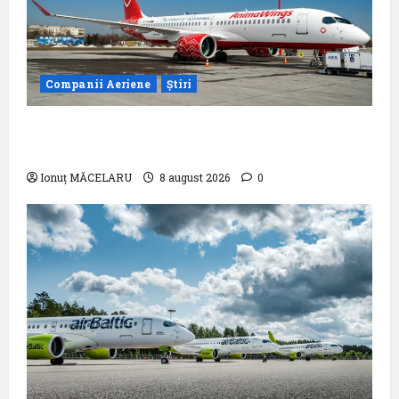
Companii Aeriene
Știri
Analiza AnimaWings: ,,costurile care pot
dubla prețul biletului”
Ionuț MĂCELARU
8 august 2026
0