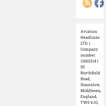
Aviation
Headlines
LTD. |
Company
number:
11662314 |
55
Northfield
Road,
Hounslow,
Middlesex,
England,
TW5 9JQ