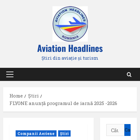
Skip
to
content
Aviation Headlines
Știri din aviație și turism
Primary
Menu
Home
Știri
FLYONE anunță programul de iarnă 2025 -2026
Caută
Companii Aeriene
Știri
după: