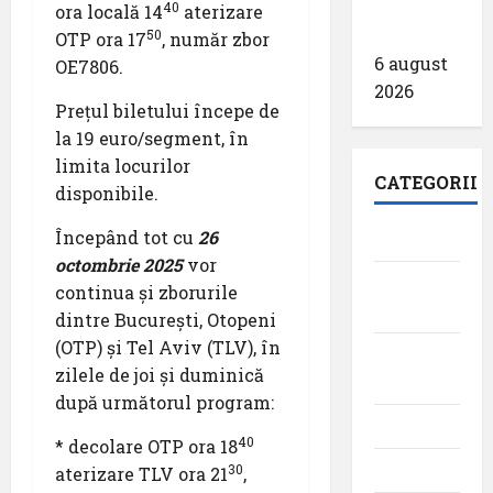
Zilei
40
ora locală 14
aterizare
spotterilor
50
OTP ora 17
, număr zbor
6 august
OE7806.
2026
Prețul biletului începe de
la 19 euro/segment, în
limita locurilor
CATEGORII
disponibile.
Începând tot cu
26
Aeroporturi
octombrie 2025
vor
Aviația
continua și zborurile
militară
dintre București, Otopeni
(OTP) și Tel Aviv (TLV), în
Companii
zilele de joi și duminică
Aeriene
după următorul program:
Evenimente
40
* decolare OTP ora 18
Featured
30
aterizare TLV ora 21
,