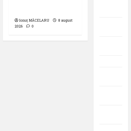
statistică a lunii iulie
august
2026
2023
Ionuț MĂCELARU
8 august
iulie
2026
0
2023
iunie
2023
mai 2023
aprilie
2023
martie
2023
februarie
2023
ianuarie