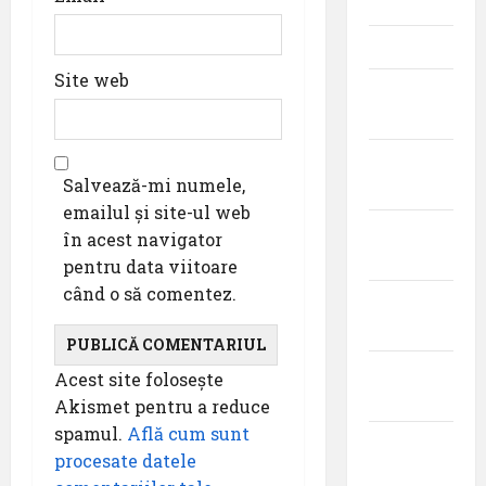
2025
mai 2025
Site web
aprilie
2025
martie
Salvează-mi numele,
2025
emailul și site-ul web
februarie
în acest navigator
2025
pentru data viitoare
când o să comentez.
ianuarie
2025
decembrie
Acest site folosește
2024
Akismet pentru a reduce
spamul.
Află cum sunt
noiembrie
procesate datele
2024