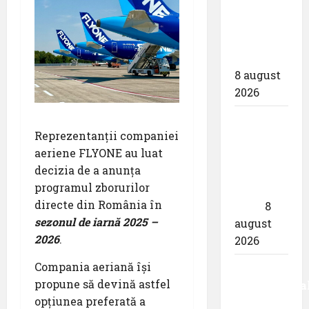
care pot
dubla
prețul
biletului”
8 august
2026
airBaltic:
Reprezentanții companiei
Analiza
aeriene FLYONE au luat
statistică
decizia de a anunța
a lunii
programul zborurilor
iulie
directe din România în
2026
8
sezonul de iarnă 2025 –
august
2026
.
2026
Compania aeriană își
Aeroportul
propune să devină astfel
Internaționa
opțiunea preferată a
,,Avram