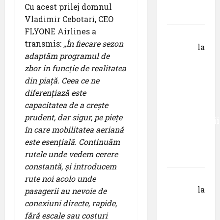
din
Cu acest prilej domnul
Krems
Vladimir Cebotari, CEO
FLYONE Airlines a
Gheorghe
transmis: „
În fiecare sezon
DOROȘ
la
adaptăm programul de
Primul
zbor în funcție de realitatea
român
din piață. Ceea ce ne
care a
diferențiază este
absolvit
capacitatea de a crește
studiile
prudent, dar sigur, pe piețe
Universității
în care mobilitatea aeriană
Donau
este esențială. Continuăm
din
rutele unde vedem cerere
Krems
constantă, și introducem
Gheorghe
rute noi acolo unde
DOROȘ
la
pasagerii au nevoie de
Pastila
conexiuni directe, rapide,
pentru
fără escale sau costuri