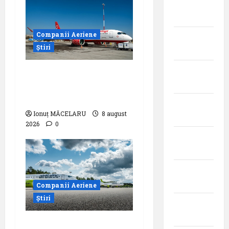
martie
2024
Companii Aeriene
februarie
Știri
2024
ianuarie
Analiza AnimaWings:
2024
,,costurile care pot
dubla prețul biletului”
decembrie
Ionuț MĂCELARU
8 august
2023
2026
0
noiembrie
2023
octombrie
2023
Companii Aeriene
Știri
septembrie
2023
airBaltic: Analiza