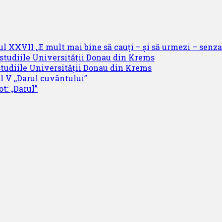
ul XXVII ,,E mult mai bine să cauți – și să urmezi – senzaț
 studiile Universității Donau din Krems
studiile Universității Donau din Krems
l V ,,Darul cuvântului”
t: ,,Darul”