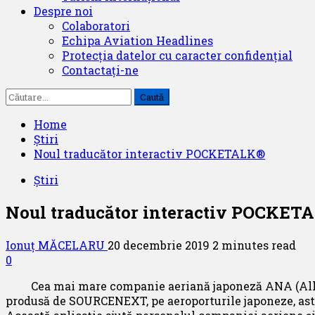
Despre noi
Colaboratori
Echipa Aviation Headlines
Protecția datelor cu caracter confidențial
Contactați-ne
Caută
după:
Home
Știri
Noul traducător interactiv POCKETALK®
Știri
Noul traducător interactiv POCKET
Ionuț MĂCELARU
20 decembrie 2019
2 minutes read
0
Cea mai mare companie aeriană japoneză ANA (All Ni
produsă de SOURCENEXT, pe aeroporturile japoneze, ast