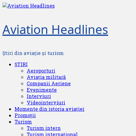
Skip
to
content
Aviation Headlines
Știri din aviație și turism
Primary
ȘTIRI
Menu
Aeroporturi
Aviația militară
Companii Aeriene
Evenimente
Interviuri
Videointerviuri
Momente din istoria aviației
Promoții
Turism
Turism intern
Turism internațional