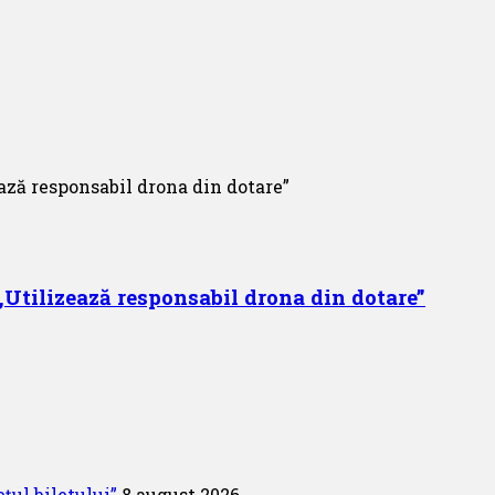
,,Utilizează responsabil drona din dotare”
țul biletului”
8 august 2026