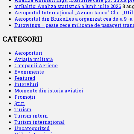
airBaltic: Analiza statistică a lunii iulie 2026
8 au
Aeroportul Internațional ,,Avram Iancu” Cluj: ,,Uti
Aeroportul din Bruxelles a organizat cea de-a 9 -a e
Eurowings – peste zece milioane de pasageri trans
CATEGORII
Aeroporturi
Aviația militară
Companii Aeriene
Evenimente
Featured
Interviuri
Momente din istoria aviației
Promoții
Știri
Turism
Turism intern
Turism internațional
Uncategorized