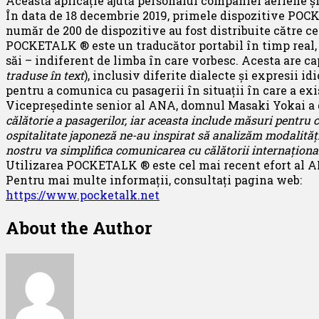
Această aplicație ajută personalul companiei aeriene ș
În data de 18 decembrie 2019, primele dispozitive POCK
număr de 200 de dispozitive au fost distribuite către ce
POCKETALK ® este un traducător portabil în timp real, 
săi – indiferent de limba în care vorbesc. Acesta are ca
traduse în text
), inclusiv diferite dialecte și expresii 
pentru a comunica cu pasagerii în situații în care a exis
Vicepreședinte senior al ANA, domnul Masaki Yokai a d
călătorie a pasagerilor, iar aceasta include măsuri pentru c
ospitalitate japoneză ne-au inspirat să analizăm modalităț
nostru va simplifica comunicarea cu călătorii internaționa
Utilizarea POCKETALK ® este cel mai recent efort al AN
Pentru mai multe informații, consultați pagina web:
https://www.pocketalk.net
About the Author