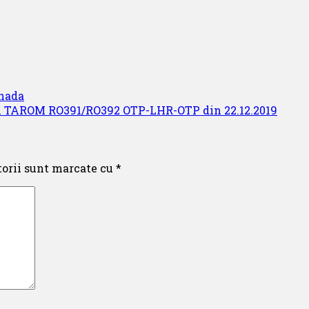
anada
jul TAROM RO391/RO392 OTP-LHR-OTP din 22.12.2019
torii sunt marcate cu
*