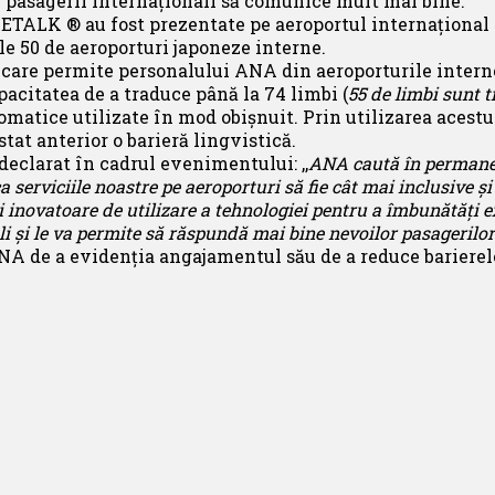
i pasagerii internaționali să comunice mult mai bine.
ETALK ® au fost prezentate pe aeroportul internațional 
le 50 de aeroporturi japoneze interne.
care permite personalului ANA din aeroporturile interne
pacitatea de a traduce până la 74 limbi (
55 de limbi sunt t
idiomatice utilizate în mod obișnuit. Prin utilizarea aces
tat anterior o barieră lingvistică.
eclarat în cadrul evenimentului: ,,
ANA caută în permanen
a serviciile noastre pe aeroporturi să fie cât mai inclusive 
i inovatoare de utilizare a tehnologiei pentru a îmbunătăți
li și le va permite să răspundă mai bine nevoilor pasagerilor
A de a evidenția angajamentul său de a reduce barierele