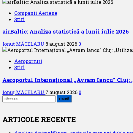
Companii Aeriene
Știri
airBaltic: Analiza statistică a lunii iulie 2026
Ionuț MĂCELARU
8 august 2026
0
Aeroporturi
Știri
Aeroportul Internațional ,,Avram Iancu” Cluj: 
Ionuț MĂCELARU
7 august 2026
0
Caută
după:
ARTICOLE RECENTE
Analiza AnimaWings: ,,costurile care pot dubla pre