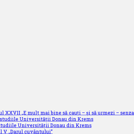
ul XXVII ,,E mult mai bine să cauți – și să urmezi – senzaț
 studiile Universității Donau din Krems
studiile Universității Donau din Krems
l V ,,Darul cuvântului”