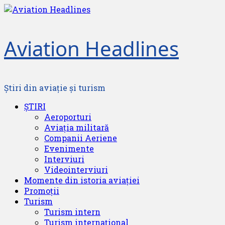
Skip
to
content
Aviation Headlines
Știri din aviație și turism
Primary
ȘTIRI
Menu
Aeroporturi
Aviația militară
Companii Aeriene
Evenimente
Interviuri
Videointerviuri
Momente din istoria aviației
Promoții
Turism
Turism intern
Turism internațional