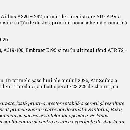
 Airbus A320 – 232, număr de înregistrare YU- APV a
evopsire în Țările de Jos, primind noua schemă cromatică
026.
, A319-100, Embraer E195 și nu în ultimul rând ATR 72 –
. În primele șase luni ale anului 2026, Air Serbia a
dent. Totodată, au fost operate 23.225 de zboruri, cu
caracterizată printr-o creștere stabilă a cererii și rezultate
nsat primele zboruri către
noi destinații:
Santorini, Baku,
pundem cu succes cerințelor lor specifice
.
Pe lângă
cii suplimentare și pentru a ridica experiența de zbor la un