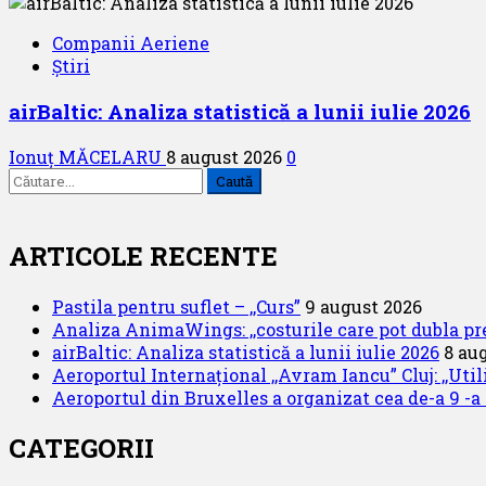
Companii Aeriene
Știri
airBaltic: Analiza statistică a lunii iulie 2026
Ionuț MĂCELARU
8 august 2026
0
Caută
după:
ARTICOLE RECENTE
Pastila pentru suflet – ,,Curs”
9 august 2026
Analiza AnimaWings: ,,costurile care pot dubla pre
airBaltic: Analiza statistică a lunii iulie 2026
8 au
Aeroportul Internațional ,,Avram Iancu” Cluj: ,,Uti
Aeroportul din Bruxelles a organizat cea de-a 9 -a e
CATEGORII