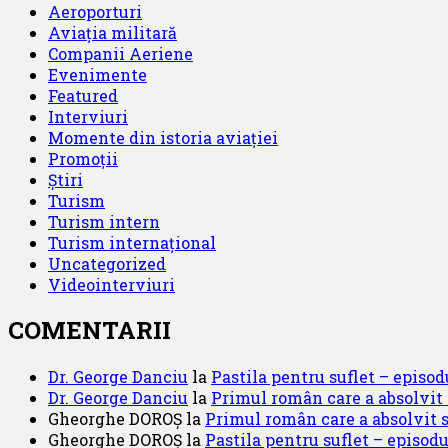
Aeroporturi
Aviația militară
Companii Aeriene
Evenimente
Featured
Interviuri
Momente din istoria aviației
Promoții
Știri
Turism
Turism intern
Turism internațional
Uncategorized
Videointerviuri
COMENTARII
Dr. George Danciu
la
Pastila pentru suflet – episod
Dr. George Danciu
la
Primul român care a absolvit
Gheorghe DOROȘ
la
Primul român care a absolvit 
Gheorghe DOROȘ
la
Pastila pentru suflet – episodu