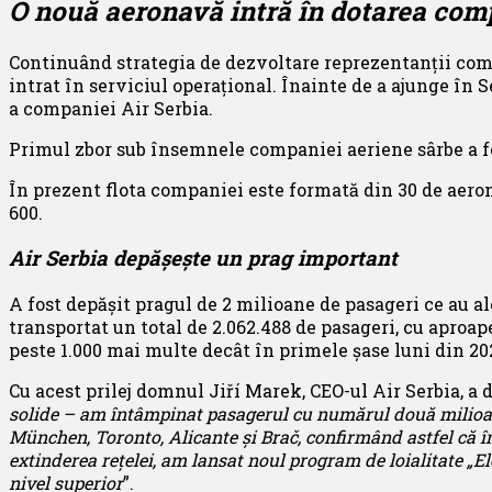
O nouă aeronavă intră în dotarea com
Continuând strategia de dezvoltare reprezentanții com
intrat în serviciul operațional. Înainte de a ajunge în
a companiei Air Serbia.
Primul zbor sub însemnele companiei aeriene sârbe a fost
În prezent flota companiei este formată din 30 de aero
600.
Air Serbia depășește un prag important
A fost depășit pragul de 2 milioane de pasageri ce au al
transportat un total de 2.062.488 de pasageri, cu aproap
peste 1.000 mai multe decât în ​​primele șase luni din 20
Cu acest prilej domnul Jiří Marek, CEO-ul Air Serbia, a d
solide – am întâmpinat pasagerul cu numărul două milio
München, Toronto, Alicante și Brač, confirmând astfel că în
extinderea rețelei, am lansat noul program de loialitate „Ele
nivel superior
”.