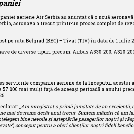
paniei
paniei aeriene Air Serbia au anunțat că o nouă aeronavă
 Serbia, aeronava a trecut printr-un proces complet de r
 pe ruta Belgrad (BEG) – Tivat (TIV) în data de 1 iulie 2
nave de diverse tipuri precum: Airbus A330-200, A320-200
es serviciile companiei aeriene de la începutul acestui an
e 57.000 mai mulți față de aceeași perioadă a anului prece
25.
eclarat: „
Am înregistrat o primă jumătate de an e
xcelentă
, 
ane mai devreme decât anul trecut. Suntem
mândri că
am la
țelegem bine nevoile și așteptările pasagerilor noștri și răs
vate”, conceput pentru a oferi clienților noștri fideli benefi