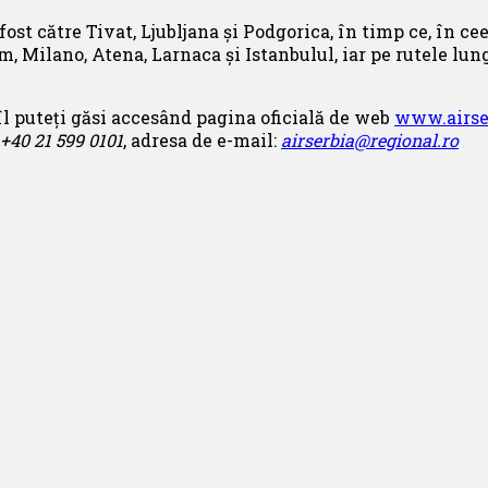
fost către Tivat, Ljubljana și Podgorica, în timp ce, în c
m, Milano, Atena, Larnaca și Istanbulul, iar pe rutele lun
l puteți găsi accesând pagina oficială de web
www.airse
+40 21 599 0101
, adresa de e-mail:
airserbia@regional.ro