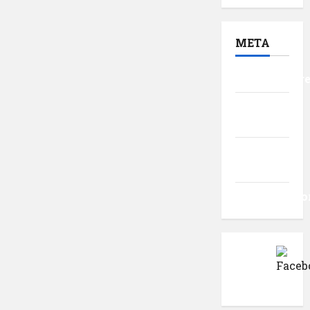
META
Autentificar
Flux
intrări
Flux
comentarii
WordPress.o