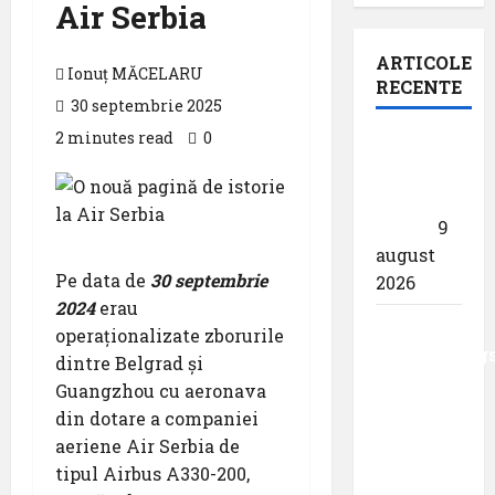
Air Serbia
ARTICOLE
Ionuț MĂCELARU
RECENTE
30 septembrie 2025
2 minutes read
0
Pastila
pentru
suflet –
,,Curs”
9
august
Pe data de
30 septembrie
2026
2024
erau
Analiza
operaționalizate zborurile
AnimaWings
dintre Belgrad și
,,costurile
Guangzhou cu aeronava
care pot
din dotare a companiei
dubla
aeriene Air Serbia de
prețul
tipul Airbus A330-200,
biletului”