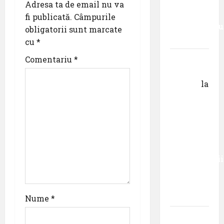
senzația,
Adresa ta de email nu va
g
decât
fi publicată.
Câmpurile
a
senzaționalu
obligatorii sunt marcate
..”
cu
*
t
Dr.
Comentariu
*
i
George
Danciu
la
o
Primul
român
n
care a
absolvit
studiile
Universității
Donau
din
Krems
Nume
*
Gheorghe