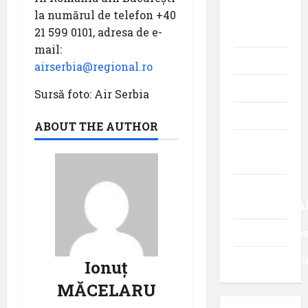
la numărul de telefon +40
istoria
21 599 0101, adresa de e-
aviației
mail:
Promoții
airserbia@regional.ro
Știri
Sursă foto: Air Serbia
Turism
ABOUT THE AUTHOR
Turism
intern
Turism
internaționa
Uncategoriz
Videointervi
Ionuț
MĂCELARU