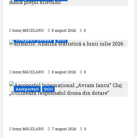
Analiza AnimaWings: ,,costurile care pot
dubla prețul biletului”
Ionuț MĂCELARU
8 august 2026
0
Companii Aeriene
Știri
airBaltic: Analiza statistică a lunii iulie
2026
Ionuț MĂCELARU
8 august 2026
0
Aeroporturi
Știri
Aeroportul Internațional ,,Avram Iancu”
Cluj: ,,Utilizează responsabil drona din
dotare”
Ionuț MĂCELARU
7 august 2026
0