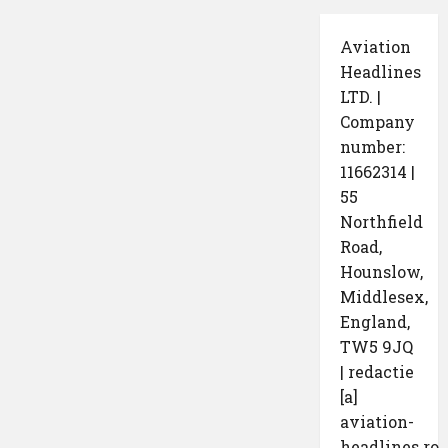
Aviation
Headlines
LTD. |
Company
number:
11662314 |
55
Northfield
Road,
Hounslow,
Middlesex,
England,
TW5 9JQ
| redactie
[a]
aviation-
headlines.ro