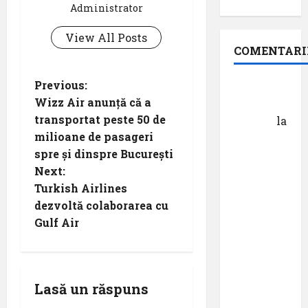
Administrator
View All Posts
COMENTARI
P
Previous:
Dr.
Wizz Air anunță că a
George
o
transportat peste 50 de
Danciu
la
milioane de pasageri
Pastila
s
spre și dinspre București
pentru
t
Next:
suflet –
Turkish Airlines
episodul
n
dezvoltă colaborarea cu
XXVII ,,E
Gulf Air
mult mai
a
bine să
v
cauți – și
să
i
Lasă un răspuns
urmezi –