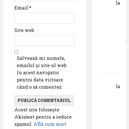
DOROȘ
la
Email
*
Primul
român
care a
Site web
absolvit
studiile
Universității
Donau
Salvează-mi numele,
din
emailul și site-ul web
Krems
în acest navigator
Gheorghe
pentru data viitoare
DOROȘ
la
când o să comentez.
Pastila
pentru
suflet –
Acest site folosește
episodul
Akismet pentru a reduce
V ,,Darul
spamul.
Află cum sunt