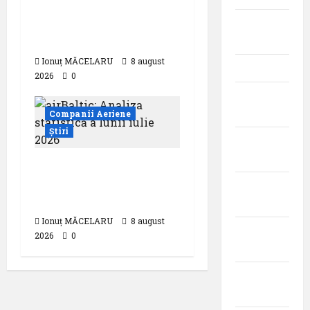
Analiza AnimaWings:
,,costurile care pot
iunie
dubla prețul biletului”
2026
Ionuț MĂCELARU
8 august
mai 2026
2026
0
aprilie
2026
Companii Aeriene
Știri
martie
2026
airBaltic: Analiza
statistică a lunii iulie
februarie
2026
2026
Ionuț MĂCELARU
8 august
ianuarie
2026
0
2026
decembrie
2025