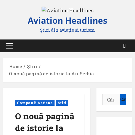
Skip
to
Aviation Headlines
content
Știri din aviație și turism
Primary
Menu
Home
Știri
O nouă pagină de istorie la Air Serbia
Caută
Companii Aeriene
Știri
după:
O nouă pagină
de istorie la