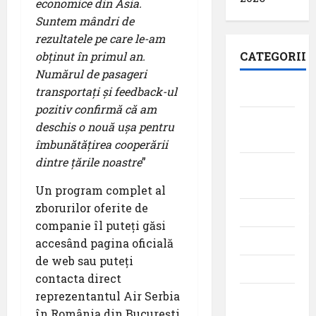
economice din Asia.
Suntem mândri de
rezultatele pe care le-am
obținut în primul an.
CATEGORII
Numărul de pasageri
transportați și feedback-ul
Aeroporturi
pozitiv confirmă că am
Aviația
deschis o nouă ușa pentru
militară
îmbunătățirea cooperării
dintre țările noastre
”
Companii
Aeriene
Un program complet al
zborurilor oferite de
Evenimente
companie îl puteți găsi
Featured
accesând pagina oficială
de web sau puteți
Interviuri
contacta direct
reprezentantul Air Serbia
Momente
în România din București
din