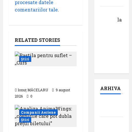
cuvântului”
procesate datele
comentariilor tale
.
Calin
Tertan
la
Pastila
pentru
RELATED STORIES
suflet –
episodul
pilot:
Știri
,,Darul”
Pastila pentru suflet –
,,Curs”
ARHIVA
Ionuț MĂCELARU
9 august
2026
0
august
2026
Companii Aeriene
Știri
iulie
2026