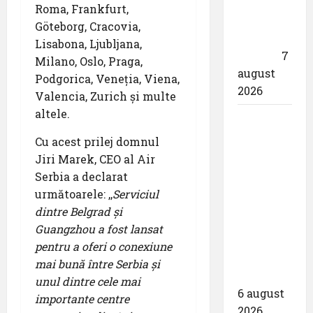
responsabil
Roma, Frankfurt,
drona
Göteborg, Cracovia,
din
Lisabona, Ljubljana,
dotare”
7
Milano, Oslo, Praga,
august
Podgorica, Veneția, Viena,
2026
Valencia, Zurich și multe
altele.
Aeroportul
din
Cu acest prilej domnul
Bruxelles
Jiri Marek, CEO al Air
a
Serbia a declarat
organizat
următoarele: ,,
Serviciul
cea de-a
dintre Belgrad și
9 -a
Guangzhou a fost lansat
ediție a
pentru a oferi o conexiune
Zilei
mai bună între Serbia și
spotterilor
unul dintre cele mai
6 august
importante centre
2026