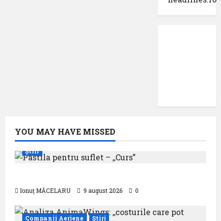
Protecția
datelor
cu
caracter
confidențial
YOU MAY HAVE MISSED
Știri
Pastila pentru suflet – ,,Curs”
Ionuț MĂCELARU
9 august 2026
0
Companii Aeriene
Știri