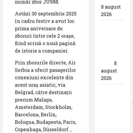
număr zbor JU988.
8 august
Astăzi 30 septembrie 2025
2026
în cadru festiv a avut loc
airBaltic:
prima aniversare de
Analiza
zboruri între cele 2 orașe,
statistică
fiind scrisă o nouă pagină
a lunii
de istorie a companiei.
iulie
Prin zborurile directe, Air
2026
8
Serbia a oferit pasagerilor
august
conexiuni excelente din
2026
acest oraș asiatic, via
Aeroportul
Belgrad, către destinații
Internaționa
precum Malaga,
,,Avram
Amsterdam, Stockholm,
Iancu”
Barcelona, ​​Berlin,
Cluj:
Bologna, Budapesta, Paris,
,,Utilizează
Copenhaga, Düsseldorf. ,