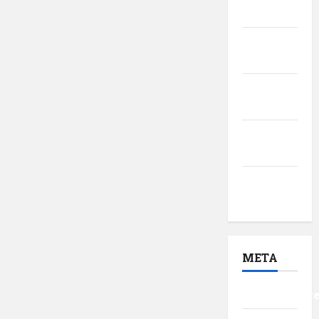
2017
februarie
2017
ianuarie
2017
decembrie
2016
noiembrie
2016
META
Autentificar