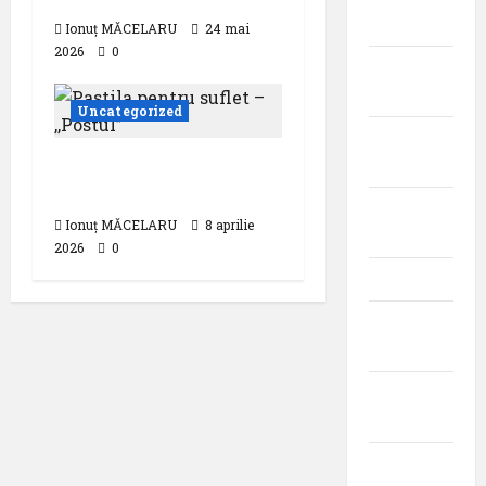
2025
Ionuț MĂCELARU
24 mai
2026
0
august
2025
Uncategorized
iulie
Pastila pentru suflet –
2025
,,Postul”
iunie
Ionuț MĂCELARU
8 aprilie
2025
2026
0
mai 2025
aprilie
2025
martie
2025
februarie