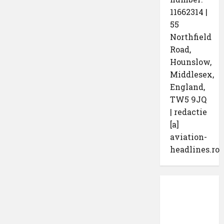
11662314 |
55
Northfield
Road,
Hounslow,
Middlesex,
England,
TW5 9JQ
| redactie
[a]
aviation-
headlines.ro
Protecția
datelor
cu