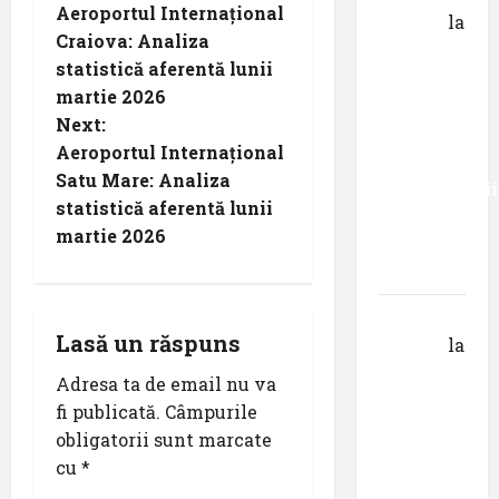
Aeroportul Internațional
Danciu
la
o
Craiova: Analiza
Primul
statistică aferentă lunii
s
român
martie 2026
care a
t
Next:
absolvit
Aeroportul Internațional
studiile
n
Satu Mare: Analiza
Universității
statistică aferentă lunii
a
Donau
martie 2026
din
v
Krems
i
Gheorghe
Lasă un răspuns
DOROȘ
la
g
Primul
Adresa ta de email nu va
român
a
fi publicată.
Câmpurile
care a
obligatorii sunt marcate
t
absolvit
cu
*
studiile