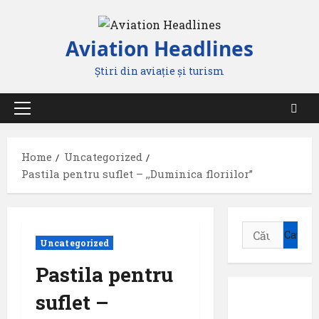
Skip
to
Aviation Headlines
content
Știri din aviație și turism
Primary
Menu
Home
Uncategorized
Pastila pentru suflet – ,,Duminica floriilor”
Caută
Uncategorized
după:
Pastila pentru
suflet –