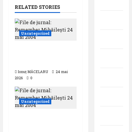
2026
RELATED STORIES
martie
2026
Uncategorized
februarie
2026
File de jurnal:
ianuarie
Remember Mihăilești
2026
24 mai 2004
Ionuț MĂCELARU
24 mai
decembrie
2026
0
2025
noiembrie
2025
Uncategorized
octombrie
File de jurnal:
2025
Remember Mihăilești
24 mai 2004
septembrie