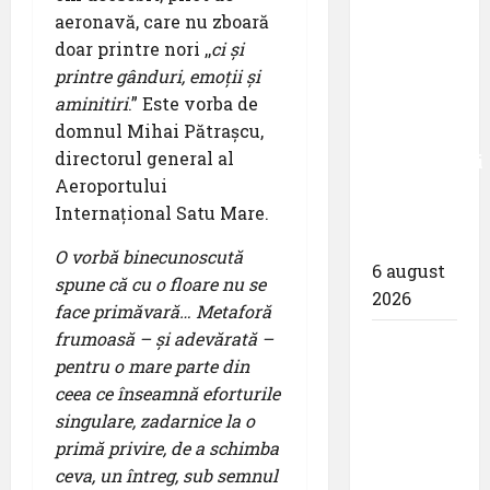
aeronavă, care nu zboară
– peste
doar printre nori ,,
ci și
zece
printre gânduri, emoții și
milioane
aminitiri
.” Este vorba de
de
domnul Mihai Pătrașcu,
pasageri
directorul general al
transportati
Aeroportului
în prima
Internațional Satu Mare.
jumătate
a anului
O vorb
ă binecunoscută
6 august
spune că cu o floare nu se
2026
face primăvară… Metaforă
frumoasă – și adevărată –
Compania
pentru o mare parte din
Națională
ceea ce înseamnă eforturile
Aeroporturi
singulare, zadarnice la o
București
primă privire, de a schimba
a semnat
ceva, un întreg, sub semnul
contractul