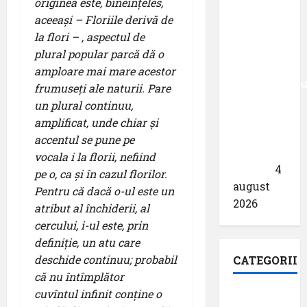
originea este, bineînțeles,
München
aceeași – Floriile derivă de
primește
la flori – , aspectul de
acreditarea
plural popular parcă dă o
pentru
amploare mai mare acestor
angajamentu
frumuseți ale naturii. Pare
său față
un plural continuu,
de
amplificat, unde chiar și
călătoriile
accentul se pune pe
fără
vocala i la florii, nefiind
bariere
4
pe o, ca și în cazul florilor.
august
Pentru că dacă o-ul este un
2026
atribut al închiderii, al
cercului, i-ul este, prin
definiție, un atu care
deschide continuu; probabil
CATEGORII
că nu întîmplător
cuvîntul infinit conține o
Aeroporturi