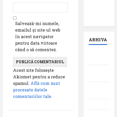
episodul
pilot:
,,Darul”
Salvează-mi numele,
emailul și site-ul web
în acest navigator
ARHIVA
pentru data viitoare
când o să comentez.
august
2026
Acest site folosește
iulie
Akismet pentru a reduce
2026
spamul.
Află cum sunt
iunie
procesate datele
2026
comentariilor tale
.
mai 2026
aprilie