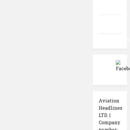
Flux
intrări
Flux
comentarii
WordPress.o
Aviation
Headlines
LTD. |
Company
number: