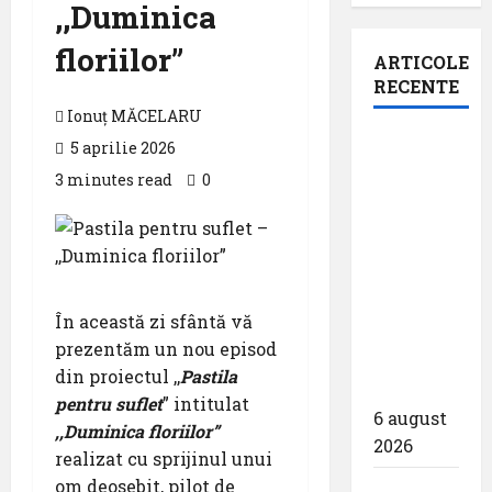
,,Duminica
floriilor”
ARTICOLE
RECENTE
Ionuț MĂCELARU
Aeroportul
5 aprilie 2026
din
3 minutes read
0
Bruxelles
a
organizat
cea de-a
9 -a
În această zi sfântă vă
ediție a
prezentăm un nou episod
Zilei
din proiectul ,,
Pastila
spotterilor
pentru suflet
” intitulat
6 august
,,Duminica floriilor”
2026
realizat cu sprijinul unui
om deosebit, pilot de
Eurowings