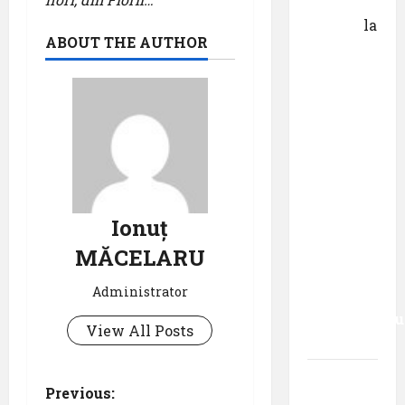
George
Danciu
la
ABOUT THE AUTHOR
Pastila
pentru
suflet –
episodul
XXVII ,,E
mult mai
bine să
cauți – și
Ionuț
să
urmezi –
MĂCELARU
senzația,
Administrator
decât
senzaționalu
View All Posts
..”
Dr.
P
Previous:
George