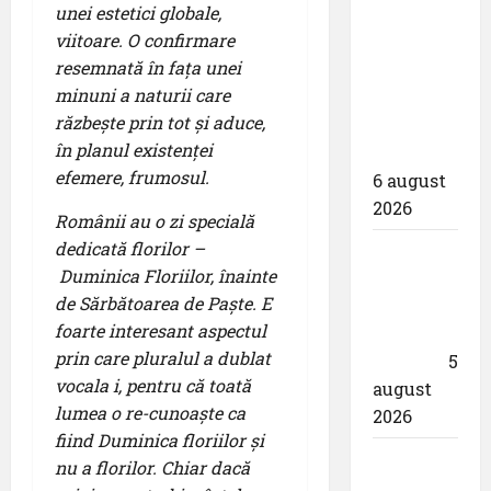
unei estetici globale,
pentru
viitoare. O confirmare
proiectarea
resemnată în fața unei
și
minuni a naturii care
execuția
răzbește prin tot și aduce,
parcului
în planul existenței
fotovoltaic
efemere, frumosul.
6 august
2026
Românii au o zi specială
dedicată florilor –
Un zbor
Duminica Floriilor, înainte
special
de Sărbătoarea de Paște. E
al Iberia
foarte interesant aspectul
în ziua
prin care pluralul a dublat
eclipsei
5
vocala i, pentru că toată
august
lumea o re-cunoaște ca
2026
fiind Duminica floriilor și
Aeroportul
nu a florilor. Chiar dacă
din