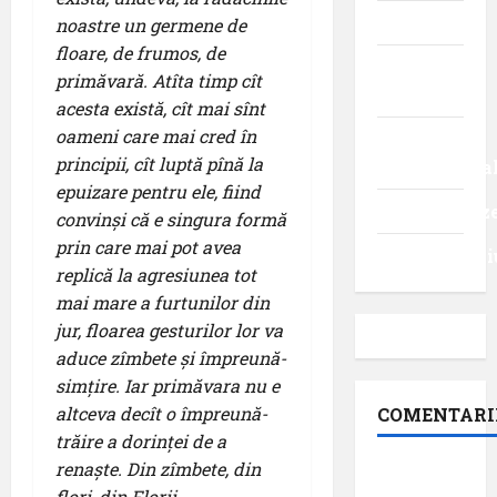
Turism
noastre un germene de
floare, de frumos, de
Turism
primăvară. Atîta timp cît
intern
acesta există, cît mai sînt
oameni care mai cred în
Turism
principii, cît luptă pînă la
internaționa
epuizare pentru ele, fiind
Uncategoriz
convinși că e singura formă
prin care mai pot avea
Videointervi
replică la agresiunea tot
mai mare a furtunilor din
jur, floarea gesturilor lor va
aduce zîmbete și împreună-
simțire. Iar primăvara nu e
altceva decît o împreună-
COMENTARI
trăire a dorinței de a
renaște. Din zîmbete, din
Dr.
flori, din Florii…