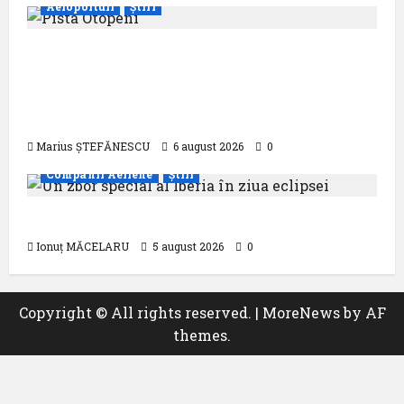
Aeroporturi
Știri
Compania Națională Aeroporturi
București a semnat contractul pentru
proiectarea și execuția parcului
fotovoltaic
Marius ȘTEFĂNESCU
6 august 2026
0
Companii Aeriene
Știri
Un zbor special al Iberia în ziua eclipsei
Ionuț MĂCELARU
5 august 2026
0
Copyright © All rights reserved.
|
MoreNews
by AF
themes.