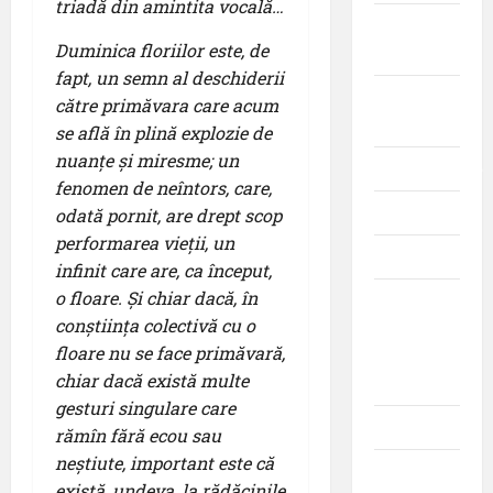
triadă din amintita vocală…
Aviația
Duminica floriilor este, de
militară
fapt, un semn al deschiderii
Companii
către primăvara care acum
Aeriene
se află în plină explozie de
nuanțe și miresme; un
Evenimente
fenomen de neîntors, care,
Featured
odată pornit, are drept scop
performarea vieții, un
Interviuri
infinit care are, ca început,
o floare. Și chiar dacă, în
Momente
conștiința colectivă cu o
din
floare nu se face primăvară,
istoria
chiar dacă există multe
aviației
gesturi singulare care
Promoții
rămîn fără ecou sau
neștiute, important este că
Știri
există, undeva, la rădăcinile