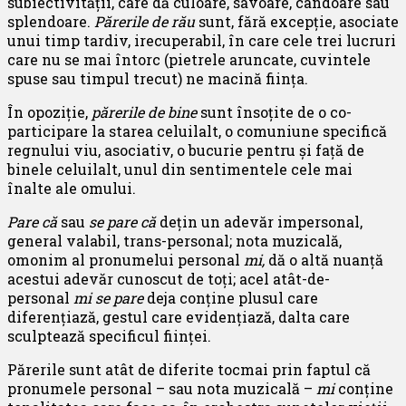
subiectivității, care dă culoare, savoare, candoare sau
splendoare.
Părerile de rău
sunt, fără excepție, asociate
unui timp tardiv, irecuperabil, în care cele trei lucruri
care nu se mai întorc (pietrele aruncate, cuvintele
spuse sau timpul trecut) ne macină ființa.
În opoziție,
părerile de bine
sunt însoțite de o co-
participare la starea celuilalt, o comuniune specifică
regnului viu, asociativ, o bucurie pentru și față de
binele celuilalt, unul din sentimentele cele mai
înalte ale omului.
Pare că
sau
se pare că
dețin un adevăr impersonal,
general valabil, trans-personal; nota muzicală,
omonim al pronumelui personal
mi,
dă o altă nuanță
acestui adevăr cunoscut de toți; acel atât-de-
personal
mi
se pare
deja conține plusul care
diferențiază, gestul care evidențiază, dalta care
sculptează specificul ființei.
Părerile sunt atât de diferite tocmai prin faptul că
pronumele personal – sau nota muzicală –
mi
conține