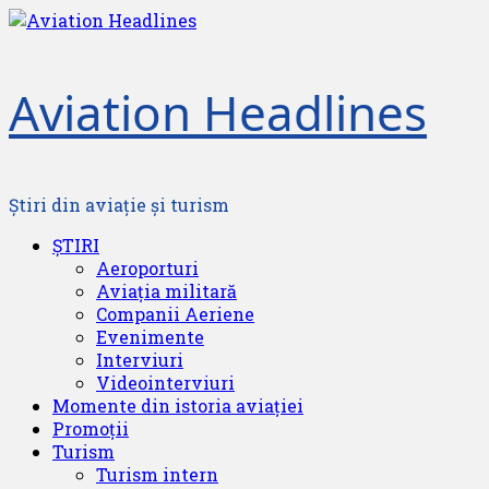
Skip
to
content
Aviation Headlines
Știri din aviație și turism
Primary
ȘTIRI
Menu
Aeroporturi
Aviația militară
Companii Aeriene
Evenimente
Interviuri
Videointerviuri
Momente din istoria aviației
Promoții
Turism
Turism intern