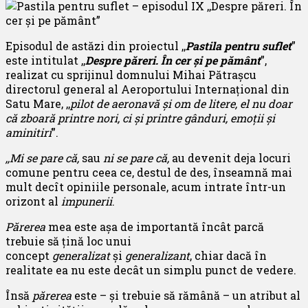
Episodul de astăzi din proiectul ,,
Pastila pentru suflet
”
este intitulat ,,
Despre păreri.
În cer și pe pământ
”,
realizat cu sprijinul domnului Mihai Pătrașcu
directorul general al Aeroportului Internațional din
Satu Mare, ,,
pilot de aeronavă și om de litere, el nu doar
că zboară printre nori, ci și printre gânduri, emoții și
aminitiri
”.
,,Mi se pare că,
sau
ni se pare că,
au devenit deja locuri
comune pentru ceea ce, destul de des, înseamnă mai
mult decît opiniile personale, acum intrate într-un
orizont al
impunerii
.
Părerea
mea este așa de importantă încât parcă
trebuie să țină loc unui
concept
generalizat
și
generalizant
, chiar dacă în
realitate ea nu este decât un simplu punct de vedere.
Însă
părerea
este – și trebuie să rămână – un atribut al