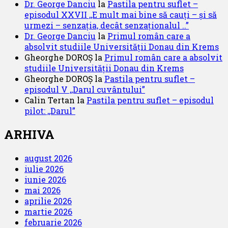
Dr. George Danciu
la
Pastila pentru suflet –
episodul XXVII ,,E mult mai bine să cauți – și să
urmezi – senzația, decât senzaționalul ..”
Dr. George Danciu
la
Primul român care a
absolvit studiile Universității Donau din Krems
Gheorghe DOROȘ
la
Primul român care a absolvit
studiile Universității Donau din Krems
Gheorghe DOROȘ
la
Pastila pentru suflet –
episodul V ,,Darul cuvântului”
Calin Tertan
la
Pastila pentru suflet – episodul
pilot: ,,Darul”
ARHIVA
august 2026
iulie 2026
iunie 2026
mai 2026
aprilie 2026
martie 2026
februarie 2026