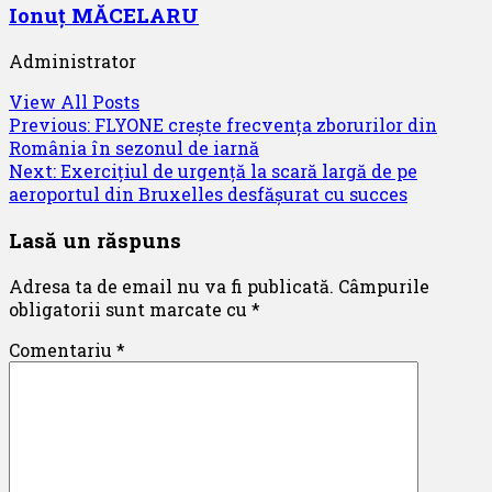
Ionuț MĂCELARU
Administrator
View All Posts
Post
Previous:
FLYONE crește frecvența zborurilor din
România în sezonul de iarnă
navigation
Next:
Exercițiul de urgență la scară largă de pe
aeroportul din Bruxelles desfășurat cu succes
Lasă un răspuns
Adresa ta de email nu va fi publicată.
Câmpurile
obligatorii sunt marcate cu
*
Comentariu
*