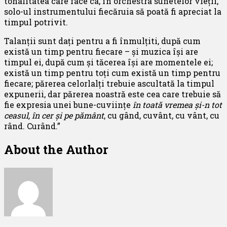
tonalitatea care face ca, în orchestra sunetelor vieții,
solo-ul instrumentului fiecăruia să poată fi apreciat la
timpul potrivit.
Talanții sunt dați pentru a fi înmulțiti, după cum
există un timp pentru fiecare – și muzica își are
timpul ei, după cum și tăcerea își are momentele ei;
există un timp pentru toți cum există un timp pentru
fiecare; părerea celorlalți trebuie ascultată la timpul
expunerii, dar părerea noastră este cea care trebuie să
fie expresia unei bune-cuviințe
în toată vremea și-n tot
ceasul, în cer și pe pământ
, cu gând, cuvânt, cu vânt, cu
rând. Curând.”
About the Author