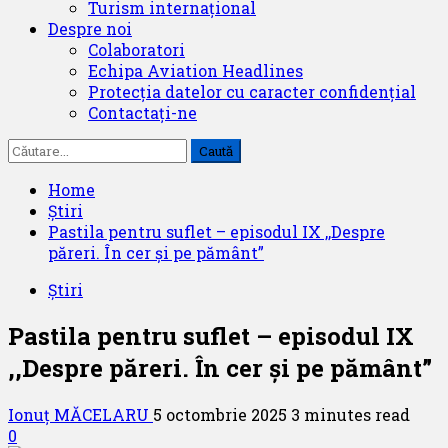
Turism internațional
Despre noi
Colaboratori
Echipa Aviation Headlines
Protecția datelor cu caracter confidențial
Contactați-ne
Caută
după:
Home
Știri
Pastila pentru suflet – episodul IX ,,Despre
păreri. În cer și pe pământ”
Știri
Pastila pentru suflet – episodul IX
,,Despre păreri. În cer și pe pământ”
Ionuț MĂCELARU
5 octombrie 2025
3 minutes read
0