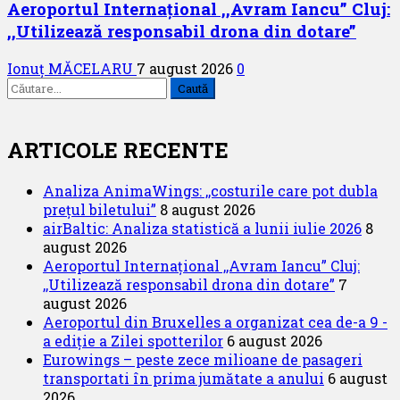
Aeroportul Internațional ,,Avram Iancu” Cluj:
,,Utilizează responsabil drona din dotare”
Ionuț MĂCELARU
7 august 2026
0
Caută
după:
ARTICOLE RECENTE
Analiza AnimaWings: ,,costurile care pot dubla
prețul biletului”
8 august 2026
airBaltic: Analiza statistică a lunii iulie 2026
8
august 2026
Aeroportul Internațional ,,Avram Iancu” Cluj:
,,Utilizează responsabil drona din dotare”
7
august 2026
Aeroportul din Bruxelles a organizat cea de-a 9 -
a ediție a Zilei spotterilor
6 august 2026
Eurowings – peste zece milioane de pasageri
transportati în prima jumătate a anului
6 august
2026