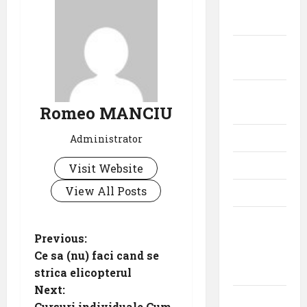
Aeroporturi
Aviația
militară
Companii
Romeo MANCIU
Aeriene
Evenimente
Administrator
Featured
Visit Website
View All Posts
Interviuri
Momente
P
din
Previous:
istoria
Ce sa (nu) faci cand se
o
aviației
strica elicopterul
Next:
s
Promoții
Cursuri individuale Cum