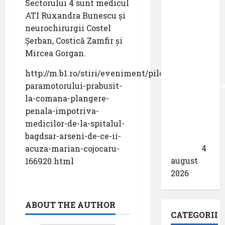
Sectorului 4 sunt medicul
Aeroportul
ATI Ruxandra Bunescu şi
din
neurochirurgii Costel
München
Şerban, Costică Zamfir şi
primește
Mircea Gorgan.
acreditarea
pentru
http://m.b1.ro/stiri/eveniment/pilotul-
angajamentu
paramotorului-prabusit-
său față
la-comana-plangere-
de
penala-impotriva-
călătoriile
medicilor-de-la-spitalul-
fără
bagdsar-arseni-de-ce-ii-
bariere
4
acuza-marian-cojocaru-
august
166920.html
2026
ABOUT THE AUTHOR
CATEGORII