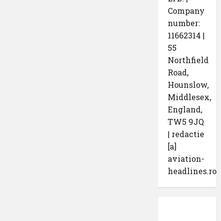
Company
number:
11662314 |
55
Northfield
Road,
Hounslow,
Middlesex,
England,
TW5 9JQ
| redactie
[a]
aviation-
headlines.ro
Protecția