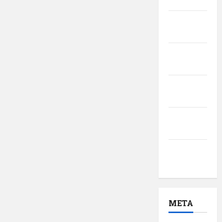
2017
martie
2017
februarie
2017
ianuarie
2017
decembrie
2016
noiembrie
2016
META