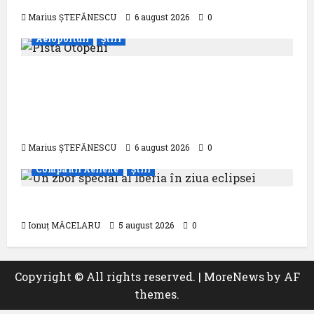
Marius ȘTEFĂNESCU
6 august 2026
0
Aeroporturi
Știri
Compania Națională Aeroporturi
București a semnat contractul pentru
proiectarea și execuția parcului
fotovoltaic
Marius ȘTEFĂNESCU
6 august 2026
0
Companii Aeriene
Știri
Un zbor special al Iberia în ziua eclipsei
Ionuț MĂCELARU
5 august 2026
0
Copyright © All rights reserved.
|
MoreNews
by AF
themes.