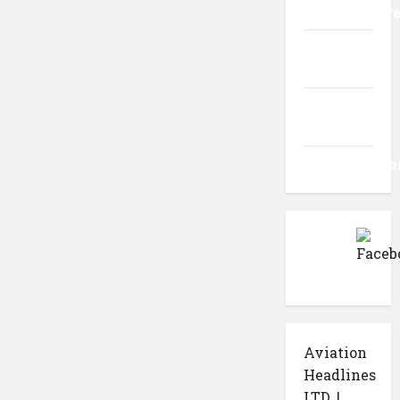
Autentificar
Flux
intrări
Flux
comentarii
WordPress.o
Aviation
Headlines
LTD. |