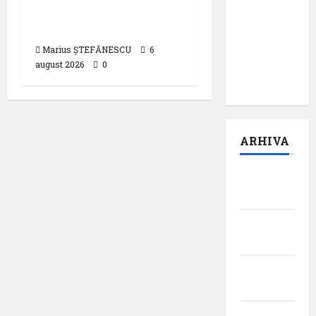
execuția parcului
pentru
fotovoltaic
suflet –
episodul
Marius ȘTEFĂNESCU
6
pilot:
august 2026
0
,,Darul”
ARHIVA
august
2026
iulie
2026
iunie
2026
mai 2026