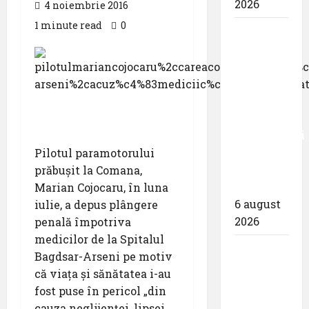
2026
4 noiembrie 2016
1 minute read
0
Eurowings
– peste
zece
milioane
de
pasageri
transportati
în prima
Pilotul paramotorului
jumătate
prăbuşit la Comana,
a anului
Marian Cojocaru, în luna
6 august
iulie, a depus plângere
2026
penală împotriva
medicilor de la Spitalul
Compania
Bagdsar-Arseni pe motiv
Națională
că viaţa şi sănătatea i-au
Aeroporturi
fost puse în pericol „din
București
cauza neglijenţei, lipsei