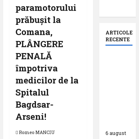
paramotorului
prăbuşit la
Comana,
ARTICOLE
RECENTE
PLÂNGERE
PENALĂ
Aeroportul
din
împotriva
Bruxelles
medicilor de la
a
organizat
Spitalul
cea de-a
Bagdsar-
9 -a
ediție a
Arseni!
Zilei
spotterilor
Romeo MANCIU
6 august