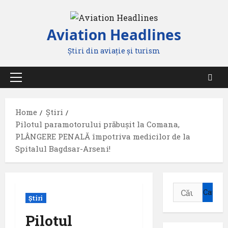
Skip
to
Aviation Headlines
content
Știri din aviație și turism
Primary
Menu
Home
Știri
Pilotul paramotorului prăbuşit la Comana,
PLÂNGERE PENALĂ împotriva medicilor de la
Spitalul Bagdsar-Arseni!
Caută
Știri
după:
Pilotul