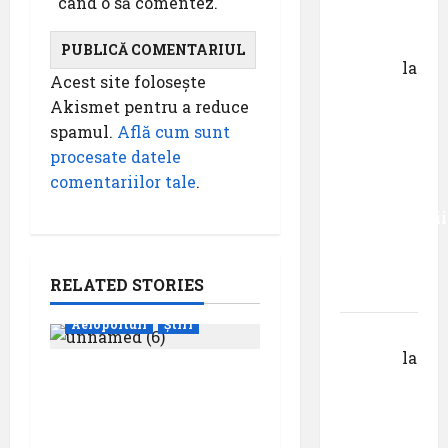
când o să comentez.
Dr.
George
Danciu
la
Acest site folosește
Primul
Akismet pentru a reduce
român
spamul.
Află cum sunt
care a
procesate datele
absolvit
comentariilor tale
.
studiile
Universității
Donau
din
RELATED STORIES
Krems
Aeroporturi
Știri
Gheorghe
DOROȘ
la
Aeroportul din
Primul
Bruxelles a organizat
român
cea de-a 9 -a ediție a
care a