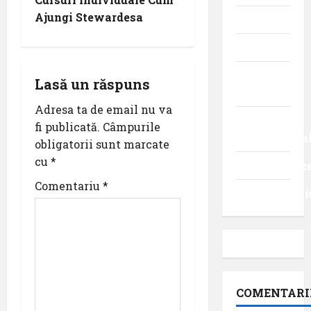
t
Ajungi Stewardesa
Știri
n
Turism
a
Turism
Lasă un răspuns
intern
v
Adresa ta de email nu va
Turism
fi publicată.
Câmpurile
i
internaționa
obligatorii sunt marcate
cu
*
g
Uncategoriz
Comentariu
*
a
Videointervi
t
i
o
COMENTARI