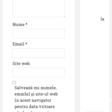
n
Dr.
George
Danciu
la
Nume
*
Pastila
pentru
suflet –
Email
*
episodul
XXVII ,,E
mult mai
bine să
Site web
cauți – și
să
urmezi –
Salvează-mi numele,
senzația,
emailul și site-ul web
decât
în acest navigator
senzaționalu
pentru data viitoare
..”