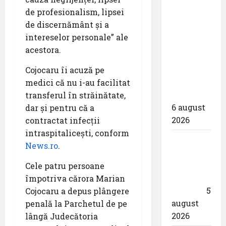
a semnat
de profesionalism, lipsei
contractul
de discernământ şi a
pentru
intereselor personale” ale
proiectarea
acestora.
și
execuția
Cojocaru îi acuză pe
parcului
medici că nu i-au facilitat
fotovoltaic
transferul în străinătate,
6 august
dar şi pentru că a
2026
contractat infecţii
intraspitaliceşti, conform
Un zbor
News.ro
.
special
al Iberia
Cele patru persoane
în ziua
împotriva cărora Marian
eclipsei
5
Cojocaru a depus plângere
august
penală la Parchetul de pe
2026
lângă Judecătoria