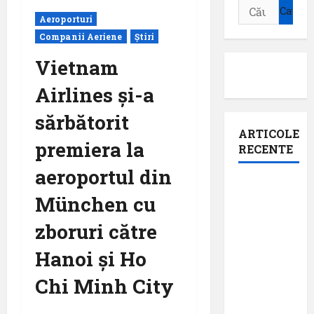
Caută
Aeroporturi
după:
Companii Aeriene
Știri
Vietnam
Airlines și-a
sărbătorit
ARTICOLE
premiera la
RECENTE
aeroportul din
Aeroportul
München cu
din
Bruxelles
zboruri către
a
Hanoi și Ho
organizat
cea de-a
Chi Minh City
9 -a
ediție a