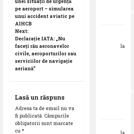
o
unei situații de urgență
decât
pe aeroport – simularea
s
senzaționalu
unui accident aviatic pe
..”
t
AIHCB
Next:
Dr.
n
Declarație IATA: „Nu
George
faceți rău aeronavelor
Danciu
la
a
civile, aeroporturilor sau
Primul
v
serviciilor de navigație
român
aeriană”
care a
i
absolvit
studiile
g
Universității
Lasă un răspuns
Donau
a
din
Adresa ta de email nu va
t
Krems
fi publicată.
Câmpurile
obligatorii sunt marcate
i
Gheorghe
cu
*
DOROȘ
la