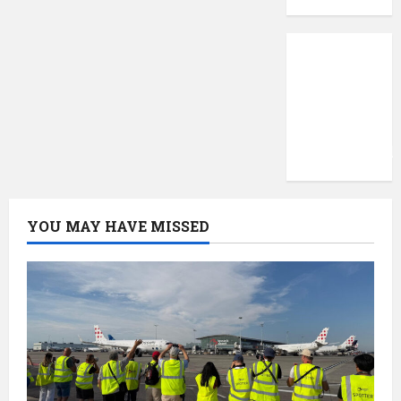
Protecția
datelor
cu
caracter
confidențial
YOU MAY HAVE MISSED