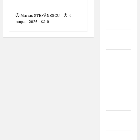
2025
fotovoltaic
martie
Marius ȘTEFĂNESCU
6
august 2026
0
2025
februarie
2025
ianuarie
2025
decembrie
2024
noiembrie
2024
octombrie
2024
septembrie