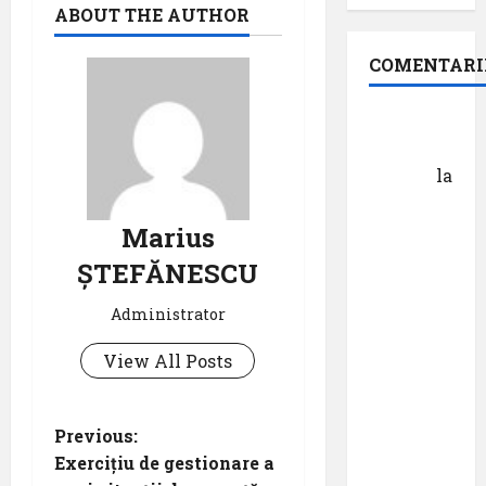
ABOUT THE AUTHOR
COMENTARI
Dr.
George
Danciu
la
Pastila
pentru
Marius
suflet –
ȘTEFĂNESCU
episodul
XXVII ,,E
Administrator
mult mai
View All Posts
bine să
cauți – și
să
P
Previous:
urmezi –
Exercițiu de gestionare a
senzația,