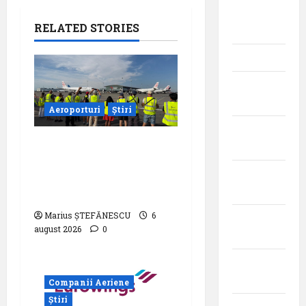
iunie
RELATED STORIES
2026
mai 2026
aprilie
2026
Aeroporturi
Știri
martie
Aeroportul din
2026
Bruxelles a organizat
februarie
cea de-a 9 -a ediție a
2026
Zilei spotterilor
Marius ȘTEFĂNESCU
6
ianuarie
august 2026
0
2026
decembrie
2025
Companii Aeriene
Știri