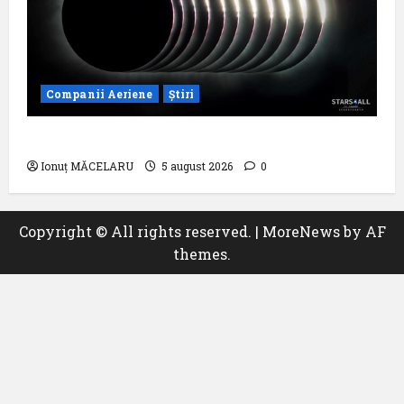
Companii Aeriene
Știri
Un zbor special al Iberia în ziua eclipsei
Ionuț MĂCELARU
5 august 2026
0
Copyright © All rights reserved.
|
MoreNews
by AF
themes.