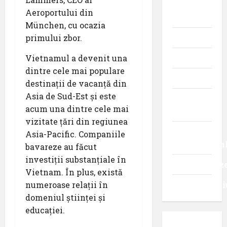
istoria
Aeroportului din
aviației
München, cu ocazia
primului zbor.
Promoții
Vietnamul a devenit una
Știri
dintre cele mai populare
Turism
destinații de vacanță din
Asia de Sud-Est și este
Turism
acum una dintre cele mai
intern
vizitate țări din regiunea
Turism
Asia-Pacific. Companiile
internaționa
bavareze au făcut
investiții substanțiale în
Uncategoriz
Vietnam. În plus, există
numeroase relații în
Videointervi
domeniul științei și
educației.