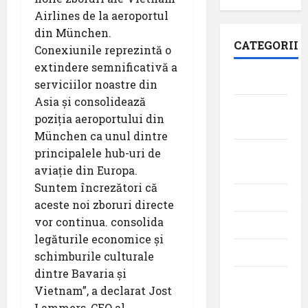
Airlines de la aeroportul
din München.
CATEGORII
Conexiunile reprezintă o
extindere semnificativă a
Aeroporturi
serviciilor noastre din
Asia și consolidează
Aviația
poziția aeroportului din
militară
München ca unul dintre
principalele hub-uri de
Companii
aviație din Europa.
Aeriene
Suntem încrezători că
Evenimente
aceste noi zboruri directe
vor continua. consolida
Featured
legăturile economice și
Interviuri
schimburile culturale
dintre Bavaria și
Momente
Vietnam”, a declarat Jost
din
Lammers, CEO al