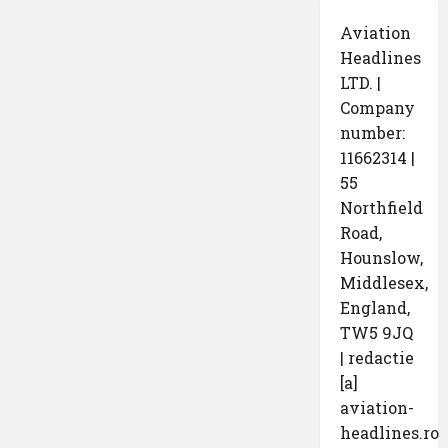
Aviation
Headlines
LTD. |
Company
number:
11662314 |
55
Northfield
Road,
Hounslow,
Middlesex,
England,
TW5 9JQ
| redactie
[a]
aviation-
headlines.ro