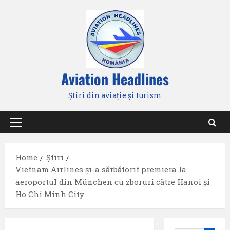
Skip
to
content
Aviation Headlines
Știri din aviație și turism
Primary
Menu
Home
Știri
Vietnam Airlines și-a sărbătorit premiera la
aeroportul din München cu zboruri către Hanoi și
Ho Chi Minh City