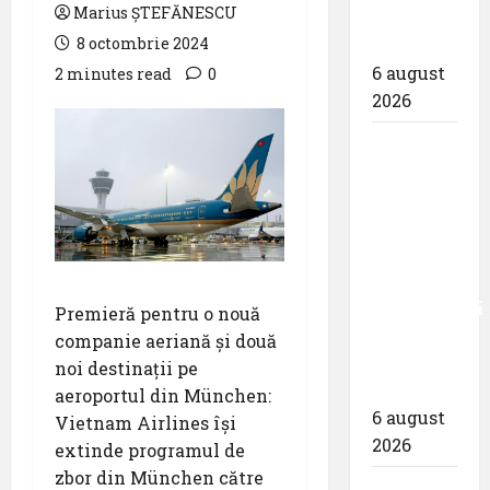
Marius ȘTEFĂNESCU
Zilei
8 octombrie 2024
spotterilor
6 august
2 minutes read
0
2026
Eurowings
– peste
zece
milioane
de
pasageri
transportati
Premieră pentru o nouă
în prima
companie aeriană și două
jumătate
noi destinații pe
a anului
aeroportul din München:
6 august
Vietnam Airlines își
2026
extinde programul de
zbor din München către
Compania