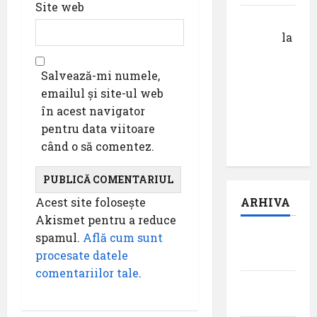
Site web
Calin
Tertan
la
Pastila
pentru
Salvează-mi numele,
suflet –
emailul și site-ul web
episodul
în acest navigator
pilot:
pentru data viitoare
,,Darul”
când o să comentez.
Acest site folosește
ARHIVA
Akismet pentru a reduce
spamul.
Află cum sunt
august
procesate datele
2026
comentariilor tale
.
iulie
2026