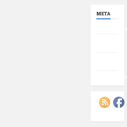
META
Autentificar
Flux
intrări
Flux
comentarii
WordPress.o