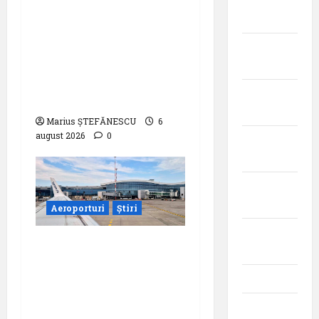
noiembrie
2025
Eurowings – peste
zece milioane de
octombrie
pasageri transportati
2025
în prima jumătate a
septembrie
anului
2025
Marius ȘTEFĂNESCU
6
august 2026
0
august
2025
iulie
2025
Aeroporturi
Știri
iunie
Compania Națională
2025
Aeroporturi București
mai 2025
a semnat contractul
pentru proiectarea și
aprilie
execuția parcului