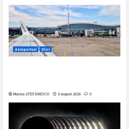
Aeroporturi
Știri
Compania Națională Aeroporturi
București a semnat contractul pentru
proiectarea și execuția parcului
fotovoltaic
Marius ȘTEFĂNESCU
6 august 2026
0