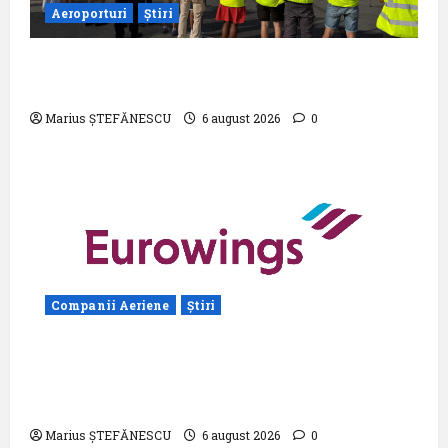
Aeroporturi
Știri
Aeroportul din Bruxelles a organizat cea
de-a 9 -a ediție a Zilei spotterilor
Marius ȘTEFĂNESCU
6 august 2026
0
Companii Aeriene
Știri
Eurowings – peste zece milioane de
pasageri transportati în prima jumătate a
anului
Marius ȘTEFĂNESCU
6 august 2026
0