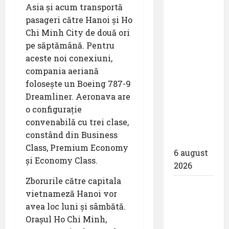
Asia și acum transportă
Națională
pasageri către Hanoi și Ho
Aeroporturi
Chi Minh City de două ori
București
pe săptămână. Pentru
a semnat
aceste noi conexiuni,
contractul
compania aeriană
pentru
folosește un Boeing 787-9
proiectarea
Dreamliner. Aeronava are
și
o configurație
execuția
convenabilă cu trei clase,
parcului
constând din Business
fotovoltaic
Class, Premium Economy
6 august
și Economy Class.
2026
Zborurile către capitala
Un zbor
vietnameză Hanoi vor
special
avea loc luni și sâmbătă.
al Iberia
Orașul Ho Chi Minh,
în ziua