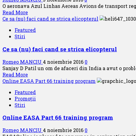
accidentului
O aeronava Azul Linhas Aereas Avions de transport regi
zborului
Read
Read More
AA383
more
Ce sa (nu) faci cand se strica elicopterul
Chicago-
about
Miami
Featured
Incident
Știri
ATR-
72-
Ce sa (nu) faci cand se strica elicopterul
212A
PR-
Romeo MANCIU
4 noiembrie 2016
0
ATJ
Sanjay D Patil un om de afaceri din India a avut o proble
Read
Read More
more
Online EASA Part 66 training program
about
Featured
Ce
Promoții
sa
Știri
(nu)
faci
Online EASA Part 66 training program
cand
se
Romeo MANCIU
4 noiembrie 2016
0
strica