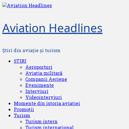
Skip
to
content
Aviation Headlines
Știri din aviație și turism
Primary
ȘTIRI
Menu
Aeroporturi
Aviația militară
Companii Aeriene
Evenimente
Interviuri
Videointerviuri
Momente din istoria aviației
Promoții
Turism
Turism intern
Turism internațional