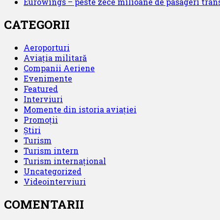
Eurowings – peste zece milioane de pasageri trans
CATEGORII
Aeroporturi
Aviația militară
Companii Aeriene
Evenimente
Featured
Interviuri
Momente din istoria aviației
Promoții
Știri
Turism
Turism intern
Turism internațional
Uncategorized
Videointerviuri
COMENTARII