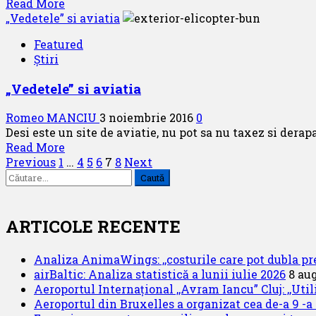
Read
Read More
more
„Vedetele” si aviatia
about
Featured
Near
Știri
MISS
on
„Vedetele” si aviatia
Runaway
Romeo MANCIU
3 noiembrie 2016
0
Desi este un site de aviatie, nu pot sa nu taxez si derap
Read
Read More
Paginație
more
Previous
1
…
4
5
6
7
8
Next
Caută
about
articole
după:
„Vedetele”
si
aviatia
ARTICOLE RECENTE
Analiza AnimaWings: ,,costurile care pot dubla pre
airBaltic: Analiza statistică a lunii iulie 2026
8 au
Aeroportul Internațional ,,Avram Iancu” Cluj: ,,Uti
Aeroportul din Bruxelles a organizat cea de-a 9 -a e