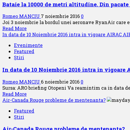
Bataie la 10000 de metri altitudine. Din pacat
Romeo MANCIU
7 noiembrie 2016
0
Joi 3 noiembrie la bordul unei aeronave RyanAir care efe
Read
Read More
more
In data de 10 Noiembrie 2016 intra in vigoare AIRAC A
about
Evenimente
Bataie
Featured
la
Știri
10000
de
In data de 10 Noiembrie 2016 intra in vigoar
metri
altitudine.
Romeo MANCIU
6 noiembrie 2016
0
Din
Sursa: ARO briefing Otopeni Va reamintim ca in data de
pacate
Read
Read More
un
more
Air-Canada Rouge probleme de mentenanta?
roman
about
este
Featured
In
de
Știri
data
vina
de
Air-Canada Rouge probleme de mentenanta?