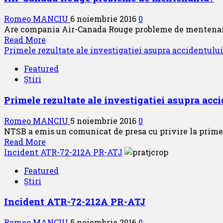
10
Noiembrie
Romeo MANCIU
6 noiembrie 2016
0
2016
Are compania Air-Canada Rouge probleme de mentenant
intra
Read
Read More
in
more
Primele rezultate ale investigatiei asupra accidentul
vigoare
about
AIRAC
Featured
Air-
AIP
Știri
Canada
AMDT
Rouge
11/16
Primele rezultate ale investigatiei asupra a
probleme
de
Romeo MANCIU
5 noiembrie 2016
0
mentenanta?
NTSB a emis un comunicat de presa cu privire la primele
Read
Read More
more
Incident ATR-72-212A PR-ATJ
about
Featured
Primele
Știri
rezultate
ale
Incident ATR-72-212A PR-ATJ
investigatiei
asupra
Romeo MANCIU
5 noiembrie 2016
0