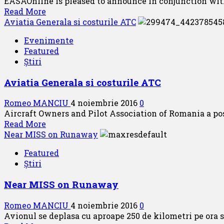
EASAOnline is pleased to announce in conjunction with
elicopterul
Read
Read More
more
Aviatia Generala si costurile ATC
about
Evenimente
Online
Featured
EASA
Știri
Part
66
Aviatia Generala si costurile ATC
training
program
Romeo MANCIU
4 noiembrie 2016
0
Aircraft Owners and Pilot Association of Romania a po
Read
Read More
more
Near MISS on Runaway
about
Featured
Aviatia
Știri
Generala
si
Near MISS on Runaway
costurile
ATC
Romeo MANCIU
4 noiembrie 2016
0
Avionul se deplasa cu aproape 250 de kilometri pe ora si 