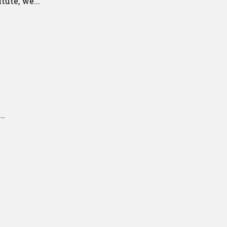
ute, we...
..