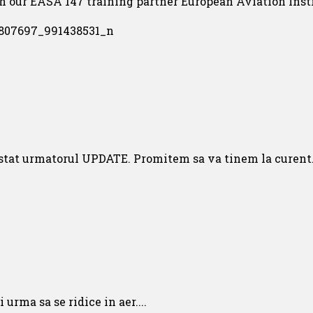
 our EASA 147 training partner European Aviation Instit
stat urmatorul UPDATE. Promitem sa va tinem la curent.
urma sa se ridice in aer....