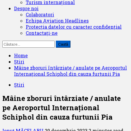
Turism internațional
Despre noi
Colaboratori
Echipa Aviation Headlines
Protecția datelor cu caracter confidențial
Contactați-ne
Caută
după:
Home
Știri
Mâine zboruri întârziate / anulate pe Aeroportul
Internațional Schiphol din cauza furtunii Pia
Știri
Mâine zboruri întârziate / anulate
pe Aeroportul Internațional
Schiphol din cauza furtunii Pia
Ionuț MĂCELARU
20 decembrie 2023
2 minutes read