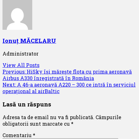
Ionuț MĂCELARU
Administrator
View All Posts
Post
Previous:
HiSky își mărește flota cu prima aeronavă
Airbus A330 înregistrată în România
navigation
Next:
A 46-a aeronavă A220 – 300 ce intră în serviciul
operațional al airBaltic
Lasă un răspuns
Adresa ta de email nu va fi publicată.
Câmpurile
obligatorii sunt marcate cu
*
Comentariu
*