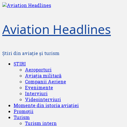
Skip
to
content
Aviation Headlines
Știri din aviație și turism
Primary
ȘTIRI
Menu
Aeroporturi
Aviația militară
Companii Aeriene
Evenimente
Interviuri
Videointerviuri
Momente din istoria aviației
Promoții
Turism
Turism intern