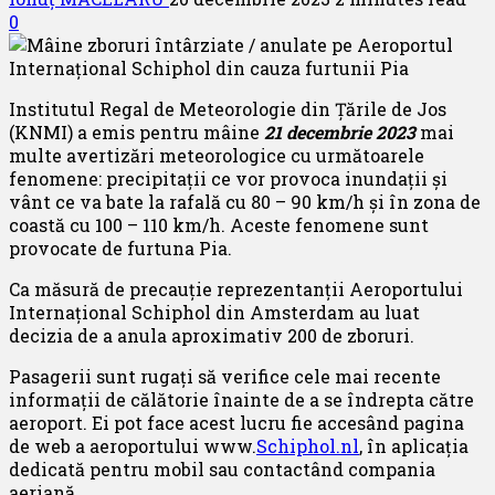
0
Institutul Regal de Meteorologie din Țările de Jos
(KNMI) a emis pentru mâine
21 decembrie 2023
mai
multe avertizări meteorologice cu următoarele
fenomene: precipitații ce vor provoca inundații și
vânt ce va bate la rafală cu 80 – 90 km/h și în zona de
coastă cu 100 – 110 km/h. Aceste fenomene sunt
provocate de furtuna Pia.
Ca măsură de precauție reprezentanții Aeroportului
Internațional Schiphol din Amsterdam au luat
decizia de a anula aproximativ 200 de zboruri.
Pasagerii sunt rugați să verifice cele mai recente
informații de călătorie înainte de a se îndrepta către
aeroport. Ei pot face acest lucru fie accesând pagina
de web a aeroportului www.
Schiphol.nl
, în aplicația
dedicată pentru mobil sau contactând compania
aeriană.