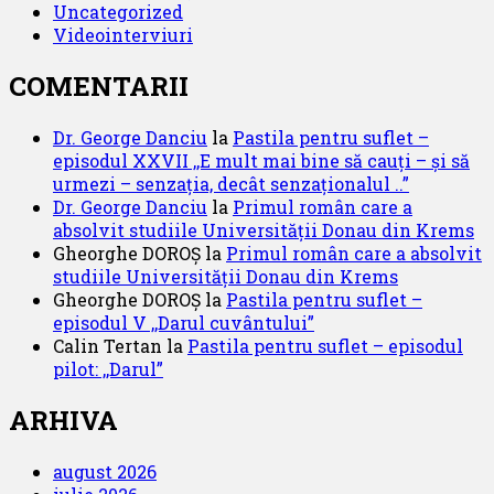
Uncategorized
Videointerviuri
COMENTARII
Dr. George Danciu
la
Pastila pentru suflet –
episodul XXVII ,,E mult mai bine să cauți – și să
urmezi – senzația, decât senzaționalul ..”
Dr. George Danciu
la
Primul român care a
absolvit studiile Universității Donau din Krems
Gheorghe DOROȘ
la
Primul român care a absolvit
studiile Universității Donau din Krems
Gheorghe DOROȘ
la
Pastila pentru suflet –
episodul V ,,Darul cuvântului”
Calin Tertan
la
Pastila pentru suflet – episodul
pilot: ,,Darul”
ARHIVA
august 2026