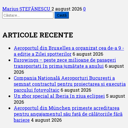
Marius ȘTEFĂNESCU
2 august 2026
0
Caută
după:
ARTICOLE RECENTE
Aeroportul din Bruxelles a organizat cea de-a 9 -
a ediție a Zilei spotterilor
6 august 2026
Eurowings – peste zece milioane de pasageri
transportati în prima jumătate a anului
6 august
2026
Compania Națională Aeroporturi București a
semnat contractul pentru proiectarea și execuția
parcului fotovoltaic
6 august 2026
Un zbor special al Iberia în ziua eclipsei
5 august
2026
Aeroportul din München primește acreditarea
pentru angajamentul său față de călătoriile fără
bariere
4 august 2026