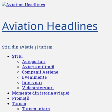
Skip
to
content
Aviation Headlines
Știri din aviație și turism
Primary
ȘTIRI
Menu
Aeroporturi
Aviația militară
Companii Aeriene
Evenimente
Interviuri
Videointerviuri
Momente din istoria aviației
Promoții
Turism
Turism intern