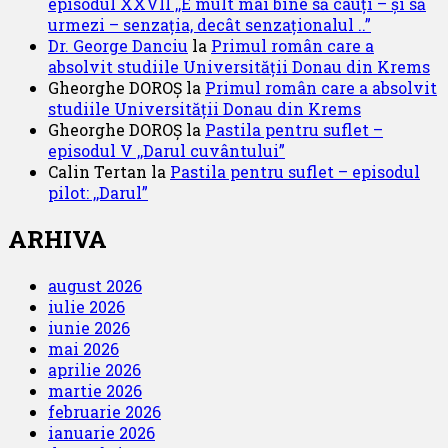
episodul XXVII ,,E mult mai bine să cauți – și să
urmezi – senzația, decât senzaționalul ..”
Dr. George Danciu
la
Primul român care a
absolvit studiile Universității Donau din Krems
Gheorghe DOROȘ
la
Primul român care a absolvit
studiile Universității Donau din Krems
Gheorghe DOROȘ
la
Pastila pentru suflet –
episodul V ,,Darul cuvântului”
Calin Tertan
la
Pastila pentru suflet – episodul
pilot: ,,Darul”
ARHIVA
august 2026
iulie 2026
iunie 2026
mai 2026
aprilie 2026
martie 2026
februarie 2026
ianuarie 2026