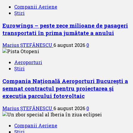
Companii Aeriene
Știri
Eurowings – peste zece milioane de pasageri
transportati în prima jumătate a anului
Marius ȘTEFĂNESCU
6 august 2026
0
Aeroporturi
Știri
Compania Națională Aeroporturi București a
semnat contractul pentru proiectarea și
execuția parcului fotovoltaic
Marius ȘTEFĂNESCU
6 august 2026
0
Companii Aeriene
Știri