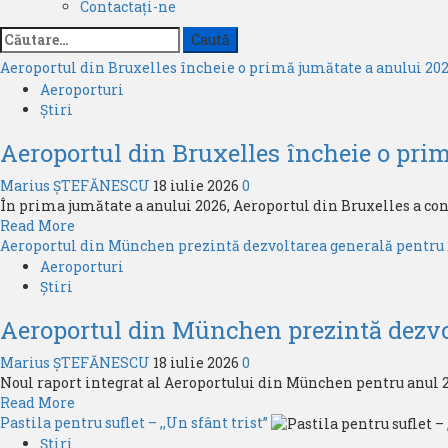
Contactați-ne
Caută
după:
Aeroportul din Bruxelles încheie o primă jumătate a anului 202
Aeroporturi
Știri
Aeroportul din Bruxelles încheie o prim
Marius ȘTEFĂNESCU
18 iulie 2026
0
În prima jumătate a anului 2026, Aeroportul din Bruxelles a continu
Read
Read More
more
Aeroportul din München prezintă dezvoltarea generală pentru
about
Aeroporturi
Aeroportul
Știri
din
Aeroportul din München prezintă dezvo
Bruxelles
încheie
Marius ȘTEFĂNESCU
18 iulie 2026
0
o
Noul raport integrat al Aeroportului din München pentru anul 20
primă
Read
Read More
jumătate
more
Pastila pentru suflet – ,,Un sfânt trist”
a
about
Știri
anului