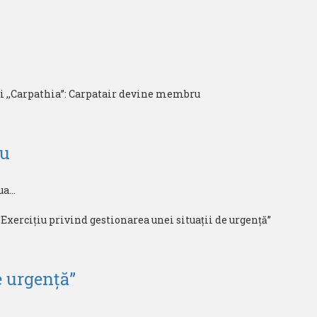
ru
a...
e urgență”
..