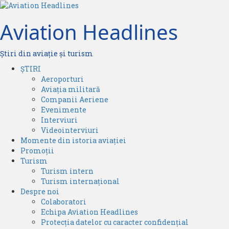
Skip
to
Aviation Headlines
content
Știri din aviație și turism
Primary
ȘTIRI
Menu
Aeroporturi
Aviația militară
Companii Aeriene
Evenimente
Interviuri
Videointerviuri
Momente din istoria aviației
Promoții
Turism
Turism intern
Turism internațional
Despre noi
Colaboratori
Echipa Aviation Headlines
Protecția datelor cu caracter confidențial