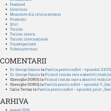
Featured
Interviuri
Momente din istoria aviației
Promoții
Știri
Turism
Turism intern
Turism internațional
Uncategorized
Videointerviuri
COMENTARII
Dr. George Danciu
la
Pastila pentru suflet – episodul XXVII 
Dr. George Danciu
la
Primul român care a absolvit studiil
Gheorghe DOROȘ
la
Primul român care a absolvit studiil
Gheorghe DOROȘ
la
Pastila pentru suflet – episodul V ,,Da
Calin Tertan
la
Pastila pentru suflet – episodul pilot: ,,Dar
ARHIVA
august 2026