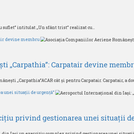
flet” intitulat ,,Un sfânt trist” realizat cu...
tair devine membru
ti ,,Carpathia”: Carpatair devine memb
ești ,,Carpathia”ACAR cât și pentru Carpatair. Carpatair, a dou
a unei situații de urgență”
cițiu privind gestionarea unei situații d
din Iași un exercițiu complex privind gestionarea unei situații.