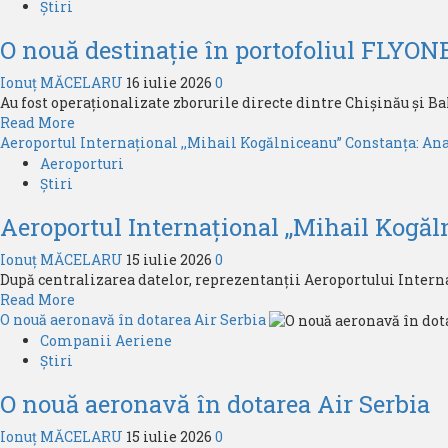
Ofertă
Știri
Frankfurt
la
O nouă destinație în portofoliul FLYON
bilete
de
Ionuț MĂCELARU
16 iulie 2026
0
la
Au fost operaționalizate zborurile directe dintre Chișinău și Bak
DAN
Read
Read More
Air
more
Aeroportul Internațional ,,Mihail Kogălniceanu” Constanța: Ana
about
Aeroporturi
O
Știri
nouă
Aeroportul Internațional ,,Mihail Kogăl
destinație
în
Ionuț MĂCELARU
15 iulie 2026
0
portofoliul
După centralizarea datelor, reprezentanții Aeroportului Internaț
FLYONE
Read
Read More
more
O nouă aeronavă în dotarea Air Serbia
about
Companii Aeriene
Aeroportul
Știri
Internațional
O nouă aeronavă în dotarea Air Serbia
,,Mihail
Kogălniceanu”
Ionuț MĂCELARU
15 iulie 2026
0
Constanța: