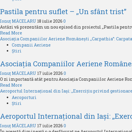
Aeroportul
2026
Pastila pentru suflet – ,,Un sfânt trist”
din
prolifică
München
Ionuț MĂCELARU
18 iulie 2026
0
prezintă
Astăzi vă prezentăm un nou episod din proiectul ,,Pastila pentru su
dezvoltarea
Read
Read More
generală
more
Asociația Companiilor Aeriene Românești ,,Carpathia”: Carpa
pentru
about
Companii Aeriene
2025
Pastila
Știri
pentru
Asociația Companiilor Aeriene Româneș
suflet
–
Ionuț MĂCELARU
17 iulie 2026
0
,,Un
O zi importantă atât pentru Asociația Companiilor Aeriene Român
sfânt
Read
Read More
trist”
more
Aeroportul Internațional din Iași: ,,Exercițiu privind gestionare
about
Aeroporturi
Asociația
Știri
Companiilor
Aeroportul Internațional din Iași: ,,Exer
Aeriene
Românești
Ionuț MĂCELARU
17 iulie 2026
0
,,Carpathia”:
În această dimineață s-a desfășurat pe Aeroportul Internațional 
Carpatair