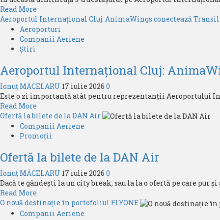
Read
Read More
devine
more
Aeroportul Internațional Cluj: AnimaWings conectează Transil
membru
about
Aeroporturi
Aeroportul
Companii Aeriene
Internațional
Știri
din
Aeroportul Internațional Cluj: AnimaW
Iași:
,,Exercițiu
Ionuț MĂCELARU
17 iulie 2026
0
privind
Este o zi importantă atât pentru reprezentanții Aeroportului Int
gestionarea
Read
Read More
unei
more
Ofertă la bilete de la DAN Air
situații
about
Companii Aeriene
de
Aeroportul
Promoții
urgență”
Internațional
Ofertă la bilete de la DAN Air
Cluj:
AnimaWings
Ionuț MĂCELARU
17 iulie 2026
0
conectează
Dacă te gândești la un city break, sau la la o ofertă pe care pur și
Transilvania
Read
Read More
cu
more
O nouă destinație în portofoliul FLYONE
Viena
about
Companii Aeriene
și