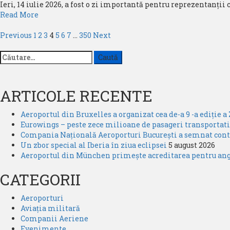
Ieri, 14 iulie 2026, a fost o zi importantă pentru reprezentanții 
Analiza
Read
Read More
lunii
more
iunie
Paginație
about
Previous
1
2
3
4
5
6
7
…
350
Next
2026
O
articole
Caută
nouă
după:
aeronavă
în
dotarea
ARTICOLE RECENTE
Air
Serbia
Aeroportul din Bruxelles a organizat cea de-a 9 -a ediție a 
Eurowings – peste zece milioane de pasageri transportati
Compania Națională Aeroporturi București a semnat contra
Un zbor special al Iberia în ziua eclipsei
5 august 2026
Aeroportul din München primește acreditarea pentru angaj
CATEGORII
Aeroporturi
Aviația militară
Companii Aeriene
Evenimente