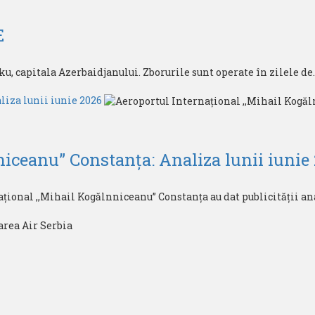
E
u, capitala Azerbaidjanului. Zborurile sunt operate în zilele de..
liza lunii iunie 2026
niceanu” Constanța: Analiza lunii iunie
ional ,,Mihail Kogălnniceanu” Constanța au dat publicității anali