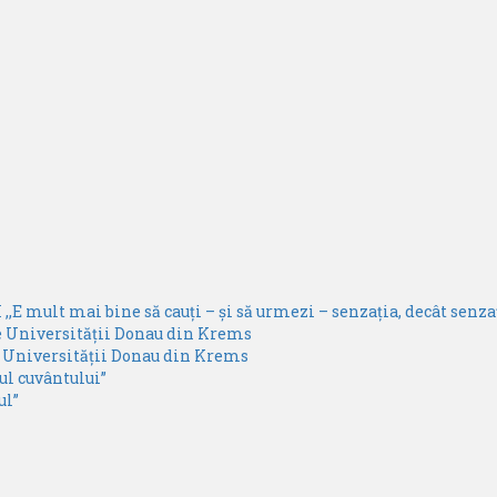
,,E mult mai bine să cauți – și să urmezi – senzația, decât senzaț
e Universității Donau din Krems
e Universității Donau din Krems
rul cuvântului”
ul”